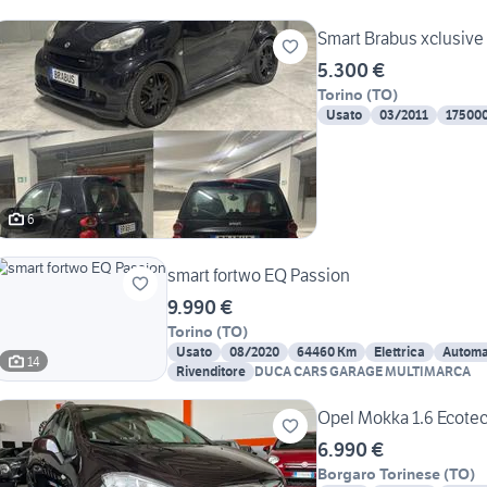
Smart Brabus xclusive
5.300 €
Torino
(
TO
)
Usato
03/2011
17500
6
smart fortwo EQ Passion
9.990 €
Torino
(
TO
)
Usato
08/2020
64460 Km
Elettrica
Automa
14
Rivenditore
DUCA CARS GARAGE MULTIMARCA
Opel Mokka 1.6 Ecote
6.990 €
Borgaro Torinese
(
TO
)