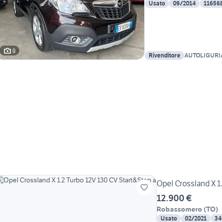
Usato
09/2014
11656
9
Rivenditore
AUTOLIGURI
Opel Crossland X 1
12.900 €
Robassomero
(
TO
)
Usato
02/2021
34