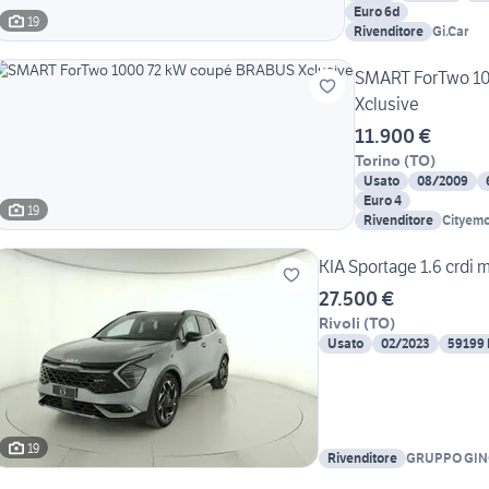
Euro 6d
19
Rivenditore
Gi.Car
SMART ForTwo 1
Xclusive
11.900 €
Torino
(
TO
)
Usato
08/2009
Euro 4
19
Rivenditore
Cityemo
KIA Sportage 1.6 crdi 
27.500 €
Rivoli
(
TO
)
Usato
02/2023
59199
19
Rivenditore
GRUPPO GI