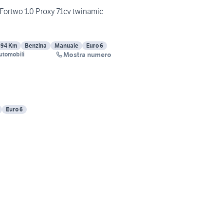
Fortwo 1.0 Proxy 71cv twinamic
894 Km
Benzina
Manuale
Euro 6
Mostra numero
utomobili
Euro 6