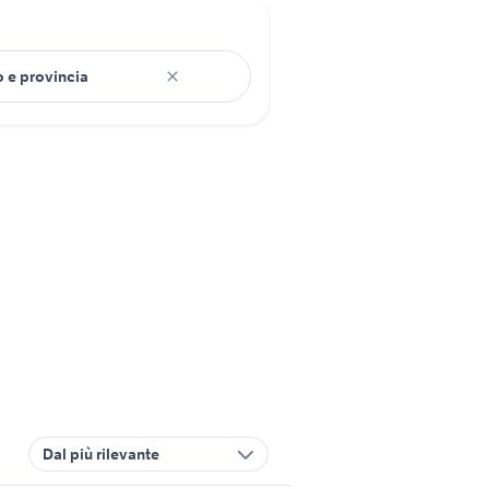
Dal più rilevante