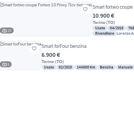
Smart fortwo coupe 
10.900 €
Torino
(
TO
)
Usato
04/2015
76
20
Rivenditore
Lorenzo A
Smart forFour benzina
6.900 €
Torino
(
TO
)
6
Usato
02/2015
144000 Km
Benzina
Manuale