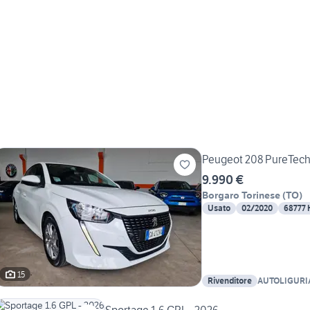
Peugeot 208 PureTech 
9.990 €
Borgaro Torinese
(
TO
)
Usato
02/2020
68777
15
Rivenditore
AUTOLIGURI