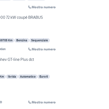
Mostra numero
000 72 kW coupé BRABUS
69705 Km
Benzina
Sequenziale
Mostra numero
tion
mhev GT-line Plus dct
 Km
Ibrida
Automatico
Euro 6
Mostra numero
NO