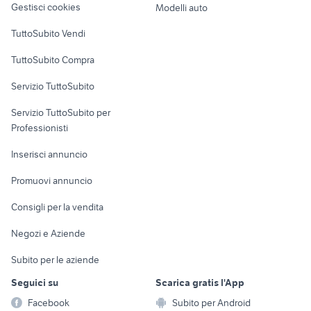
Gestisci cookies
Modelli auto
Case vacanza
TuttoSubito Vendi
Uffici e Locali
TuttoSubito Compra
commerciali
Servizio TuttoSubito
elettronica
per la casa e la
sports e hobby
Servizio TuttoSubito per
persona
Informatica
Animali
Professionisti
Arredamento e
Console e
Accessori per
Casalinghi
Inserisci annuncio
Videogiochi
animali
Elettrodomestici
Promuovi annuncio
Audio/Video
Musica e Film
Giardino e Fai da te
Consigli per la vendita
Fotografia
Libri e Riviste
Abbigliamento e
Negozi e Aziende
Telefonia
Strumenti Musicali
Accessori
Subito per le aziende
Sports
Tutto per i bambini
Seguici su
Scarica gratis l'App
Biciclette
Facebook
Subito per Android