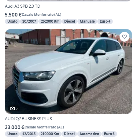
Audi A3 SPB 2.0 TDI
5.500 €
Casale Monferrato
(
AL
)
Usato
10/2007
252000 Km
Diesel
Manuale
Euro 4
6
AUDI Q7 BUSINESS PLUS
23.000 €
Casale Monferrato
(
AL
)
Usato
12/2015
210000 Km
Diesel
Automatico
Euro 6