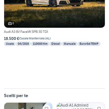
6
Audi A3 8V Facelift SPB 30 TDI
18.500 €
Casale Monferrato
(
AL
)
Usato
04/2019
110000 Km
Diesel
Manuale
Euro 6d-TEMP
Scelti per te