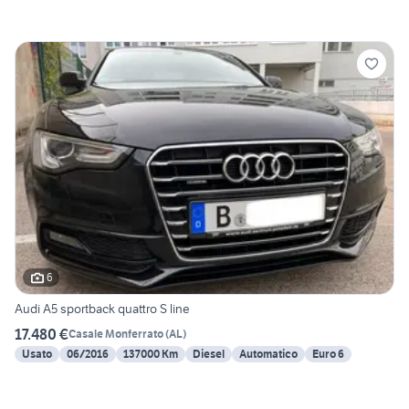
6
Audi A5 sportback quattro S line
17.480 €
Casale Monferrato
(
AL
)
Usato
06/2016
137000 Km
Diesel
Automatico
Euro 6