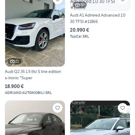
30
Audi A1 Admired Advanced 1.0
30 TFSI #11866
20.990 €
TuaCar SRL
22
Audi Q2 35 1.5 tfsi S line edition
s-tronic *Super
18.900 €
ADRIANO AUTOMOBILI SRL