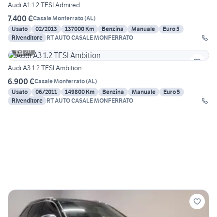
Audi A1 1.2 TFSI Admired
7.400 €
Casale Monferrato
(
AL
)
Usato
02/2013
137000 Km
Benzina
Manuale
Euro 5
Rivenditore
RT AUTO CASALE MONFERRATO
20
Audi A3 1.2 TFSI Ambition
6.900 €
Casale Monferrato
(
AL
)
Usato
06/2011
149800 Km
Benzina
Manuale
Euro 5
Rivenditore
RT AUTO CASALE MONFERRATO