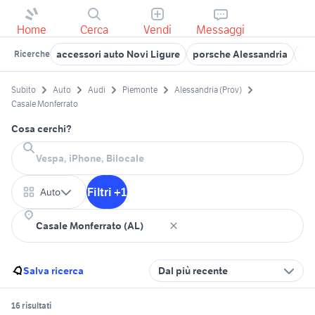
Home
Cerca
Vendi
Messaggi
accessori auto Novi Ligure
porsche Alessandria
cit
Ricerche
Subito
Auto
Audi
Piemonte
Alessandria (Prov)
Casale Monferrato
Cosa cerchi?
Filtri +1
Auto
Salva ricerca
Dal più recente
16 risultati