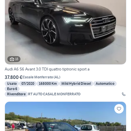
18
Audi A6 S6 Avant 3.0 TDI quattro tiptronic sport a
37.800 €
Casale Monferrato
(
AL
)
Usato
07/2020
168000 Km
Mild Hybrid Diesel
Automatico
Euro 6
Rivenditore
RT AUTO CASALE MONFERRATO