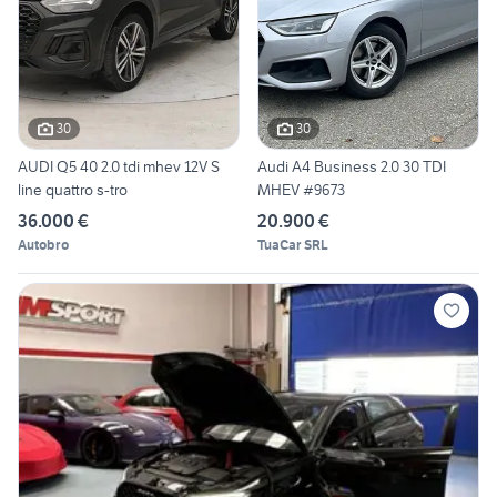
30
30
AUDI Q5 40 2.0 tdi mhev 12V S
Audi A4 Business 2.0 30 TDI
line quattro s-tro
MHEV #9673
36.000 €
20.900 €
Autobro
TuaCar SRL