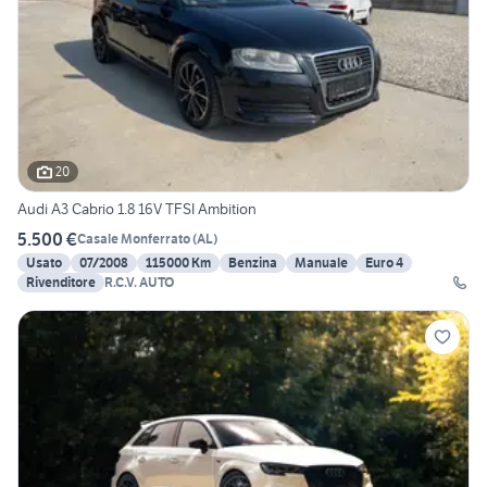
20
Audi A3 Cabrio 1.8 16V TFSI Ambition
5.500 €
Casale Monferrato
(
AL
)
Usato
07/2008
115000 Km
Benzina
Manuale
Euro 4
Rivenditore
R.C.V. AUTO