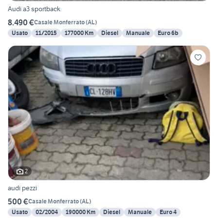
Audi a3 sportback
8.490 €
Casale Monferrato
(
AL
)
Usato
11/2015
177000 Km
Diesel
Manuale
Euro 6b
2
audi pezzi
500 €
Casale Monferrato
(
AL
)
Usato
02/2004
190000 Km
Diesel
Manuale
Euro 4