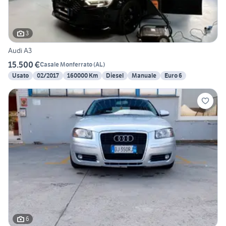
3
Audi A3
15.500 €
Casale Monferrato
(
AL
)
Usato
02/2017
160000 Km
Diesel
Manuale
Euro 6
6