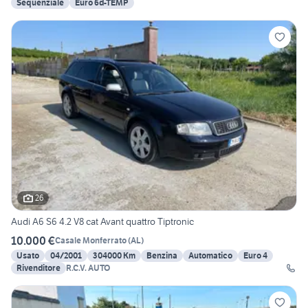
Sequenziale
Euro 6d-TEMP
26
Audi A6 S6 4.2 V8 cat Avant quattro Tiptronic
10.000 €
Casale Monferrato
(
AL
)
Usato
04/2001
304000 Km
Benzina
Automatico
Euro 4
Rivenditore
R.C.V. AUTO