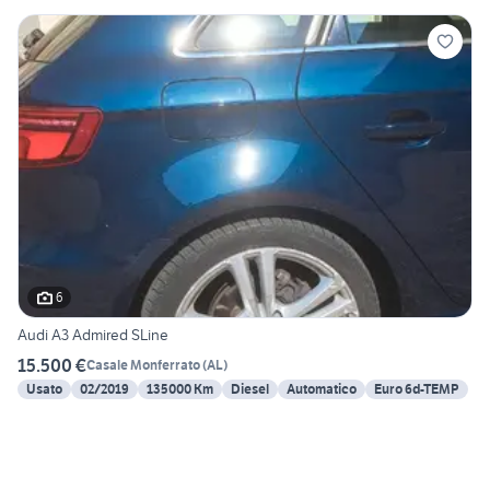
6
Audi A3 Admired SLine
15.500 €
Casale Monferrato
(
AL
)
Usato
02/2019
135000 Km
Diesel
Automatico
Euro 6d-TEMP