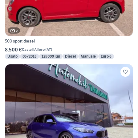
5
500 sport diesel
8.500 €
Castell'Alfero
(
AT
)
Usato
05/2018
125000 Km
Diesel
Manuale
Euro 6