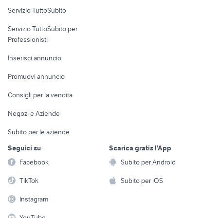
Servizio TuttoSubito
elettronica
per la casa e la
sports e hobby
Servizio TuttoSubito per
persona
Informatica
Animali
Professionisti
Arredamento e
Console e
Accessori per
Casalinghi
Inserisci annuncio
Videogiochi
animali
Elettrodomestici
Promuovi annuncio
Audio/Video
Musica e Film
Giardino e Fai da te
Consigli per la vendita
Fotografia
Libri e Riviste
Abbigliamento e
Negozi e Aziende
Telefonia
Strumenti Musicali
Accessori
Subito per le aziende
Sports
Tutto per i bambini
Seguici su
Scarica gratis l'App
Biciclette
Facebook
Subito per Android
Collezionismo
TikTok
Subito per iOS
Instagram
YouTube