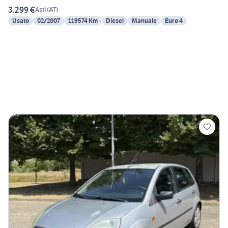
3.299 €
Asti
(
AT
)
Usato
02/2007
119574 Km
Diesel
Manuale
Euro 4