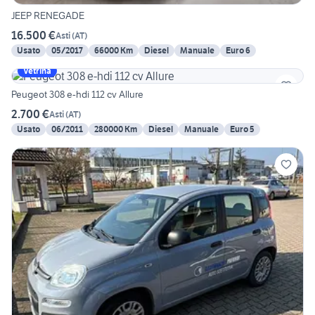
JEEP RENEGADE
16.500 €
Asti
(
AT
)
Usato
05/2017
66000 Km
Diesel
Manuale
Euro 6
Vetrina
Peugeot 308 e-hdi 112 cv Allure
2.700 €
Asti
(
AT
)
Usato
06/2011
280000 Km
Diesel
Manuale
Euro 5