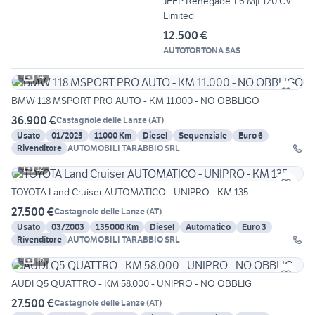
JEEP Renegade 1.6 Mjt 120 CV
Limited
12.500 €
AUTOTORTONA SAS
14
BMW 118 MSPORT PRO AUTO - KM 11.000 - NO OBBLIGO
36.900 €
Castagnole delle Lanze
(
AT
)
Usato
01/2025
11000 Km
Diesel
Sequenziale
Euro 6
Rivenditore
AUTOMOBILI TARABBIO SRL
12
TOYOTA Land Cruiser AUTOMATICO - UNIPRO - KM 135
27.500 €
Castagnole delle Lanze
(
AT
)
Usato
03/2003
135000 Km
Diesel
Automatico
Euro 3
Rivenditore
AUTOMOBILI TARABBIO SRL
16
AUDI Q5 QUATTRO - KM 58.000 - UNIPRO - NO OBBLIG
27.500 €
Castagnole delle Lanze
(
AT
)