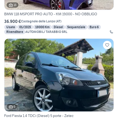
16
BMW 118 MSPORT PRO AUTO - KM 19.000 - NO OBBLIGO
36.900 €
Castagnole delle Lanze
(
AT
)
Usato
01/2025
19000 Km
Diesel
Sequenziale
Euro 6
Rivenditore
AUTOMOBILI TARABBIO SRL
6
Ford Fiesta 1.4 TDCi (Diesel) 5 porte - Zetec