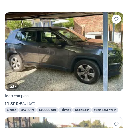
4
Jeep compass
11.800 €
Asti
(
AT
)
Usato
03/2019
140000 Km
Diesel
Manuale
Euro 6d-TEMP