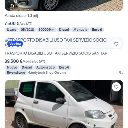
3
Panda diesel 1.3 mtj
7.500 €
Asti
(
AT
)
Usato
05/2018
90000 Km
Diesel
Manuale
Euro 6
Vetrina
TRASPORTO DISABILI USO TAXI SERVIZIO SOCIO SANITAR
39.500 €
Moncalvo
(
AT
)
Nuovo
Diesel
Automatico
Euro 6
Rivenditore
Handytech Shop On Line