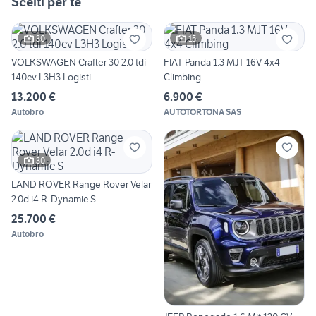
Scelti per te
30
15
VOLKSWAGEN Crafter 30 2.0 tdi
FIAT Panda 1.3 MJT 16V 4x4
140cv L3H3 Logisti
Climbing
13.200 €
6.900 €
Autobro
AUTOTORTONA SAS
30
LAND ROVER Range Rover Velar
2.0d i4 R-Dynamic S
25.700 €
Autobro