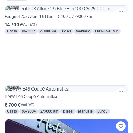
6
Peugeot 208 Allure 1.5 BlueHDi 100 CV 29000 km
14.700 €
Asti
(
AT
)
Usato
06/2022
29000 Km
Diesel
Manuale
Euro 6d-TEMP
6
BMW E46 Coupé Automatica
6.700 €
Asti
(
AT
)
Usato
05/2004
273000 Km
Diesel
Manuale
Euro 3