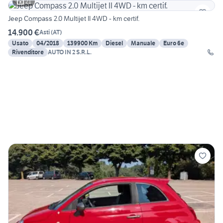
21
Jeep Compass 2.0 Multijet II 4WD - km certif.
14.900 €
Asti
(
AT
)
Usato
04/2018
139900 Km
Diesel
Manuale
Euro 6e
Rivenditore
AUTO IN 2 S.R.L.