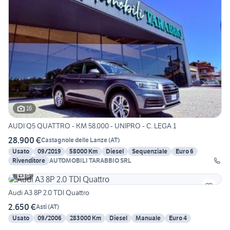
16
AUDI Q5 QUATTRO - KM 58.000 - UNIPRO - C. LEGA 1
28.900 €
Castagnole delle Lanze
(
AT
)
Usato
09/2019
58000 Km
Diesel
Sequenziale
Euro 6
Rivenditore
AUTOMOBILI TARABBIO SRL
6
Audi A3 8P 2.0 TDI Quattro
2.650 €
Asti
(
AT
)
Usato
09/2006
283000 Km
Diesel
Manuale
Euro 4