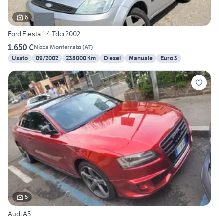
6
Ford Fiesta 1.4 Tdci 2002
1.650 €
Nizza Monferrato
(
AT
)
Usato
09/2002
238000 Km
Diesel
Manuale
Euro 3
5
Audi A5