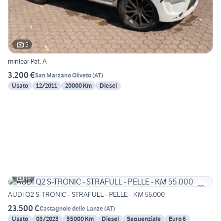
5
minicar Pat. A
3.200 €
San Marzano Oliveto
(
AT
)
Usato
12/2011
20000 Km
Diesel
14
AUDI Q2 S-TRONIC - STRAFULL - PELLE - KM 55.000
23.500 €
Castagnole delle Lanze
(
AT
)
Usato
03/2023
55000 Km
Diesel
Sequenziale
Euro 6