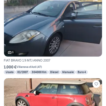
6
FIAT BRAVO 1.9 MTJ ANNO 2007
1.000 €
Villanova d'Asti
(
AT
)
Usato
02/2007
304000 Km
Diesel
Manuale
Euro 4