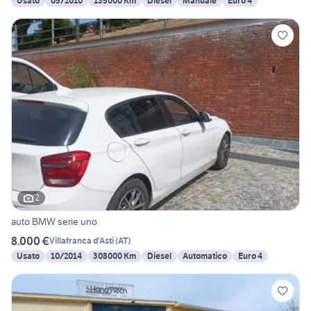
Usato
05/2010
135000 Km
Diesel
Manuale
Euro 4
2
auto BMW serie uno
8.000 €
Villafranca d'Asti
(
AT
)
Usato
10/2014
308000 Km
Diesel
Automatico
Euro 4