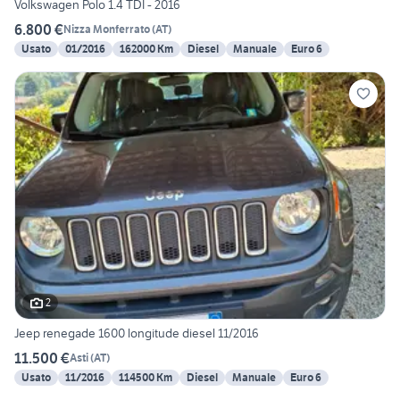
Volkswagen Polo 1.4 TDI - 2016
6.800 €
Nizza Monferrato
(
AT
)
Usato
01/2016
162000 Km
Diesel
Manuale
Euro 6
2
Jeep renegade 1600 longitude diesel 11/2016
11.500 €
Asti
(
AT
)
Usato
11/2016
114500 Km
Diesel
Manuale
Euro 6