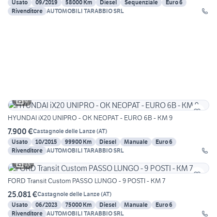
Usato
09/2019
58000 Km
Diesel
Sequenziale
Euro 6
Rivenditore
AUTOMOBILI TARABBIO SRL
9
HYUNDAI iX20 UNIPRO - OK NEOPAT - EURO 6B - KM 9
7.900 €
Castagnole delle Lanze
(
AT
)
Usato
10/2015
99900 Km
Diesel
Manuale
Euro 6
Rivenditore
AUTOMOBILI TARABBIO SRL
13
FORD Transit Custom PASSO LUNGO - 9 POSTI - KM 7
25.081 €
Castagnole delle Lanze
(
AT
)
Usato
06/2023
75000 Km
Diesel
Manuale
Euro 6
Rivenditore
AUTOMOBILI TARABBIO SRL