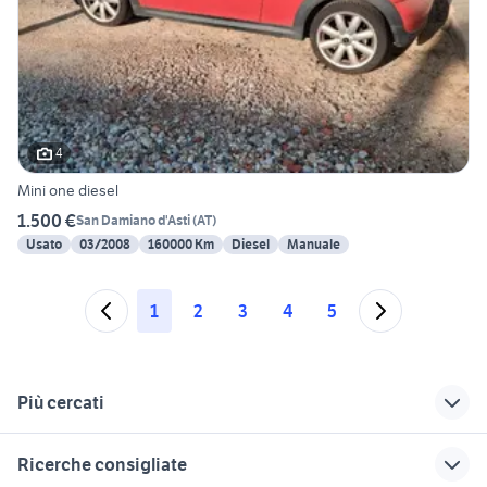
4
Mini one diesel
1.500 €
San Damiano d'Asti
(
AT
)
Usato
03/2008
160000 Km
Diesel
Manuale
1
2
3
4
5
Più cercati
Correlati
Richerche simili
Suggerimenti
Ricerche consigliate
mercedes classe clk
suzuki jimny diesel
rimappatura