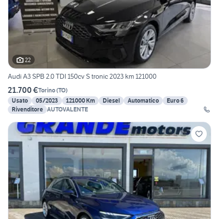
22
Audi A3 SPB 2.0 TDI 150cv S tronic 2023 km 121000
21.700 €
Torino
(
TO
)
Usato
05/2023
121000 Km
Diesel
Automatico
Euro 6
Rivenditore
AUTOVALENTE