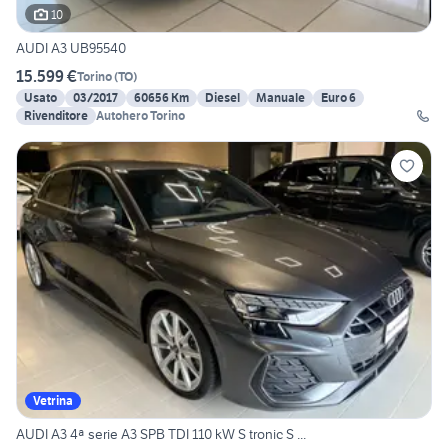
10
AUDI A3 UB95540
15.599 €
Torino
(
TO
)
Usato
03/2017
60656 Km
Diesel
Manuale
Euro 6
Rivenditore
Autohero Torino
Vetrina
AUDI A3 4ª serie A3 SPB TDI 110 kW S tronic S ...