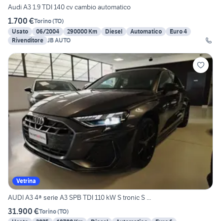
Audi A3 1.9 TDI 140 cv cambio automatico
1.700 €
Torino
(
TO
)
Usato
06/2004
290000 Km
Diesel
Automatico
Euro 4
Rivenditore
JB AUTO
Vetrina
AUDI A3 4ª serie A3 SPB TDI 110 kW S tronic S ...
31.900 €
Torino
(
TO
)