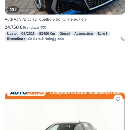
9
Audi A3 SPB 35 TDI quattro S tronic line edition
24.750 €
Brandizzo
(
TO
)
Usato
04/2023
92400 Km
Diesel
Automatico
Euro 6
Rivenditore
Cb Cars & Noleggi srls