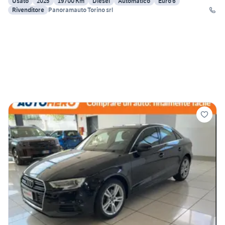
Usato
2025
19700 Km
Diesel
Automatico
Euro 6
Rivenditore
Panoramauto Torino srl