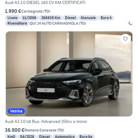
Audi A3 2.0 DIESEL 140 CV KM CERTIFICATI
1.990 €
Carmagnola
(
TO
)
Usato
11/2006
266938 Km
Diesel
Manuale
Euro 4
Rivenditore
QUI 24 AUTO CARMAGNOLA (TO)
Vetrina
Audi A3 2.0 tdi Bus. Advanced 150cv s-tronic
36.900 €
Romano Canavese
(
TO
)
Km0
04/2026
Diesel
Automatico
Euro 6e