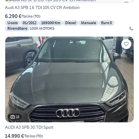
Audi A3 SPB 1.6 TDI 105 CV CR Ambition
6.290 €
Torino
(
TO
)
Usato
01/2012
189000 Km
Diesel
Manuale
Euro 5
Rivenditore
100K MOTORS
18
AUDI A3 SPB 30 TDI Sport
14.990 €
Torino
(
TO
)