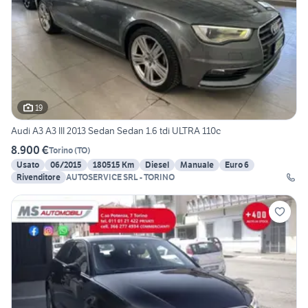
19
Audi A3 A3 III 2013 Sedan Sedan 1.6 tdi ULTRA 110c
8.900 €
Torino
(
TO
)
Usato
06/2015
180515 Km
Diesel
Manuale
Euro 6
Rivenditore
AUTOSERVICE SRL - TORINO