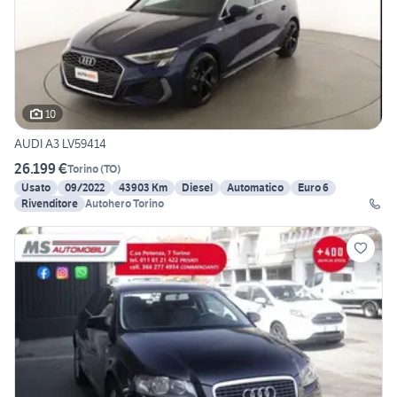
10
AUDI A3 LV59414
26.199 €
Torino
(
TO
)
Usato
09/2022
43903 Km
Diesel
Automatico
Euro 6
Rivenditore
Autohero Torino