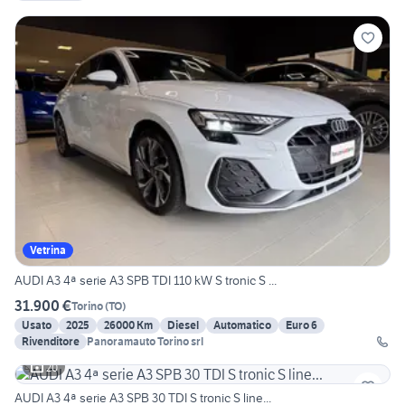
Vetrina
AUDI A3 4ª serie A3 SPB TDI 110 kW S tronic S ...
31.900 €
Torino
(
TO
)
Usato
2025
26000 Km
Diesel
Automatico
Euro 6
Rivenditore
Panoramauto Torino srl
20
AUDI A3 4ª serie A3 SPB 30 TDI S tronic S line...