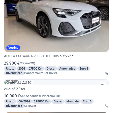
Vetrina
AUDI A3 4ª serie A3 SPB TDI 110 kW S tronic S ...
29.900 €
Torino
(
TO
)
Usato
2024
27500 Km
Diesel
Automatico
Euro 6
Rivenditore
Panoramauto Torino srl
12
Audi a3 2.0 tdi
10.900 €
San Secondo di Pinerolo
(
TO
)
Usato
06/2014
148000 Km
Diesel
Manuale
Euro 6
Rivenditore
CrisAuto