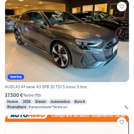
Vetrina
AUDI A3 4ª serie A3 SPB 35 TDI S tronic S line...
37.500 €
Torino
(
TO
)
Nuovo
2026
Diesel
Automatico
Euro 6
Rivenditore
Panoramauto Torino srl