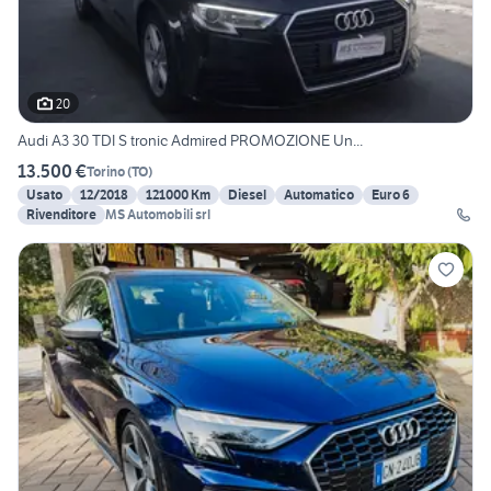
20
Audi A3 30 TDI S tronic Admired PROMOZIONE Un...
13.500 €
Torino
(
TO
)
Usato
12/2018
121000 Km
Diesel
Automatico
Euro 6
Rivenditore
MS Automobili srl