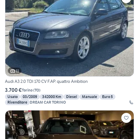
11
Audi A3 2.0 TDI 170 CV F.AP. quattro Ambition
3.700 €
Torino
(
TO
)
Usato
03/2009
342000 Km
Diesel
Manuale
Euro 5
Rivenditore
DREAM CAR TORINO