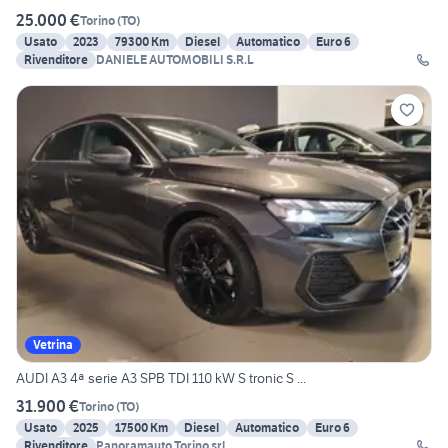
25.000 €
Torino
(
TO
)
Usato
2023
79300 Km
Diesel
Automatico
Euro 6
Rivenditore
DANIELE AUTOMOBILI S.R.L
Vetrina
AUDI A3 4ª serie A3 SPB TDI 110 kW S tronic S ...
31.900 €
Torino
(
TO
)
Usato
2025
17500 Km
Diesel
Automatico
Euro 6
Rivenditore
Panoramauto Torino srl