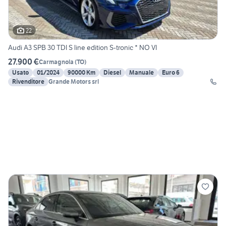
22
Audi A3 SPB 30 TDI S line edition S-tronic * NO VI
27.900 €
Carmagnola
(
TO
)
Usato
01/2024
90000 Km
Diesel
Manuale
Euro 6
Rivenditore
Grande Motors srl