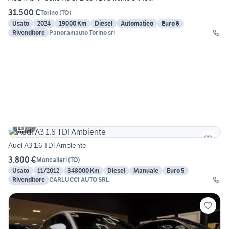
31.500 €
Torino
(
TO
)
Usato
2024
19000 Km
Diesel
Automatico
Euro 6
Rivenditore
Panoramauto Torino srl
14
Audi A3 1.6 TDI Ambiente
3.800 €
Moncalieri
(
TO
)
Usato
11/2012
348000 Km
Diesel
Manuale
Euro 5
Rivenditore
CARLUCCI AUTO SRL