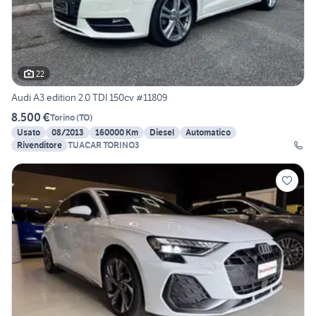
22
Audi A3 edition 2.0 TDI 150cv #11809
8.500 €
Torino
(
TO
)
Usato
08/2013
160000 Km
Diesel
Automatico
Rivenditore
TUACAR TORINO3