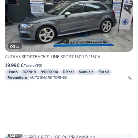
22
AUDI A3 SPORTBACK S-LINE SPORT 1600 D 116CV
19.990 €
Torino
(
TO
)
Usato
07/2019
99000 Km
Diesel
Manuale
Euro 6
Rivenditore
AUTO SHARK TORINO
20