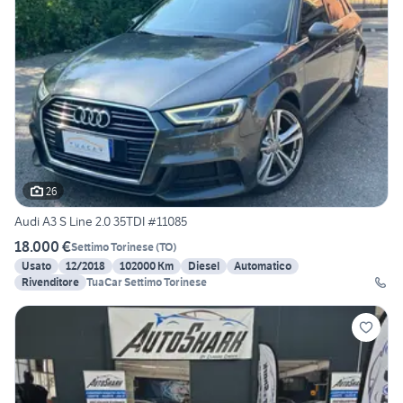
26
Audi A3 S Line 2.0 35TDI #11085
18.000 €
Settimo Torinese
(
TO
)
Usato
12/2018
102000 Km
Diesel
Automatico
Rivenditore
TuaCar Settimo Torinese