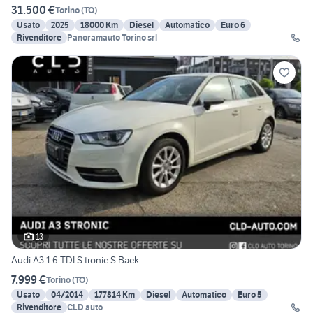
31.500 €
Torino
(
TO
)
Usato
2025
18000 Km
Diesel
Automatico
Euro 6
Rivenditore
Panoramauto Torino srl
13
Audi A3 1.6 TDI S tronic S.Back
7.999 €
Torino
(
TO
)
Usato
04/2014
177814 Km
Diesel
Automatico
Euro 5
Rivenditore
CLD auto