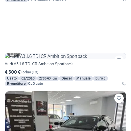
12
Audi A3 1.6 TDI CR Ambition Sportback
4.500 €
Torino
(
TO
)
Usato
02/2010
278543 Km
Diesel
Manuale
Euro 5
Rivenditore
CLD auto