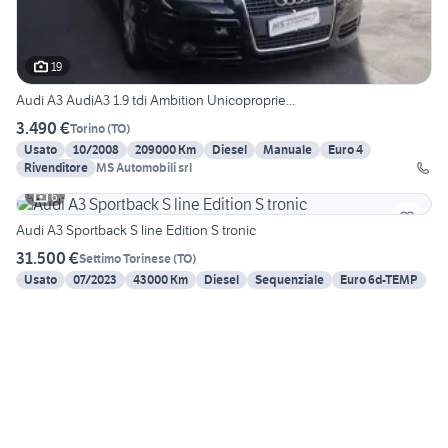
19
Audi A3 AudiA3 1.9 tdi Ambition Unicoproprie...
3.490 €
Torino
(
TO
)
Usato
10/2008
209000 Km
Diesel
Manuale
Euro 4
Rivenditore
MS Automobili srl
6
Audi A3 Sportback S line Edition S tronic
31.500 €
Settimo Torinese
(
TO
)
Usato
07/2023
43000 Km
Diesel
Sequenziale
Euro 6d-TEMP