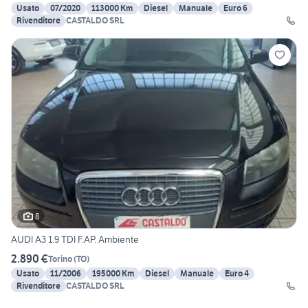
Usato
07/2020
113000 Km
Diesel
Manuale
Euro 6
Rivenditore
CASTALDO SRL
8
AUDI A3 1.9 TDI F.AP. Ambiente
2.890 €
Torino
(
TO
)
Usato
11/2006
195000 Km
Diesel
Manuale
Euro 4
Rivenditore
CASTALDO SRL