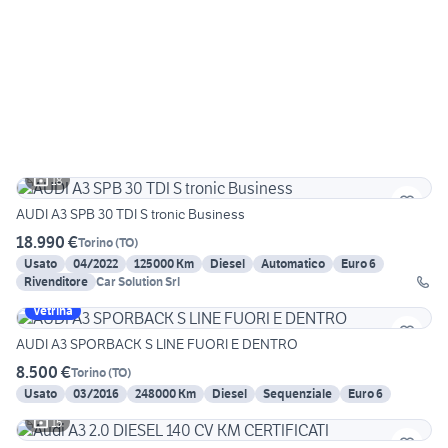
18
AUDI A3 SPB 30 TDI S tronic Business
18.990 €
Torino
(
TO
)
Usato
04/2022
125000 Km
Diesel
Automatico
Euro 6
Rivenditore
Car Solution Srl
Vetrina
AUDI A3 SPORBACK S LINE FUORI E DENTRO
8.500 €
Torino
(
TO
)
Usato
03/2016
248000 Km
Diesel
Sequenziale
Euro 6
15