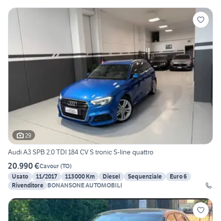
29
Audi A3 SPB 2.0 TDI 184 CV S tronic S-line quattro
20.990 €
Cavour
(
TO
)
Usato
11/2017
113000 Km
Diesel
Sequenziale
Euro 6
Rivenditore
BONANSONE AUTOMOBILI