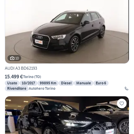
10
AUDI A3 BD62193
15.499 €
Torino
(
TO
)
Usato
10/2017
99895 Km
Diesel
Manuale
Euro 6
Rivenditore
Autohero Torino