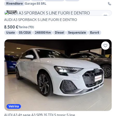
Rivenditore
Garage 88 SRL
6
AUDI A3 SPORBACK S LINE FUORI E DENTRO
8.500 €
Torino
(
TO
)
Usato
03/2016
248000 Km
Diesel
Sequenziale
Euro 6
Vetrina
AUDI A3 4ª serie A3 SPB 35 TDI S tronic S line...