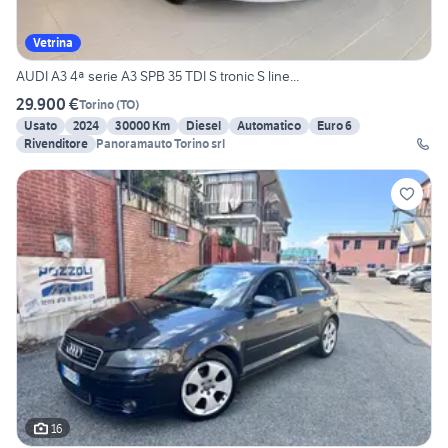
Vetrina
AUDI A3 4ª serie A3 SPB 35 TDI S tronic S line...
29.900 €
Torino
(
TO
)
Usato
2024
30000 Km
Diesel
Automatico
Euro 6
Rivenditore
Panoramauto Torino srl
16