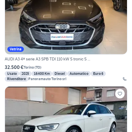
Vetrina
AUDI A3 4ª serie A3 SPB TDI 110 kW S tronic S ...
32.500 €
Torino
(
TO
)
Usato
2025
16400 Km
Diesel
Automatico
Euro 6
Rivenditore
Panoramauto Torino srl