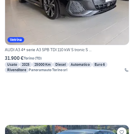
Vetrina
AUDI A3 4ª serie A3 SPB TDI 110 kW S tronic S ...
31.900 €
Torino
(
TO
)
Usato
2025
25000 Km
Diesel
Automatico
Euro 6
Rivenditore
Panoramauto Torino srl