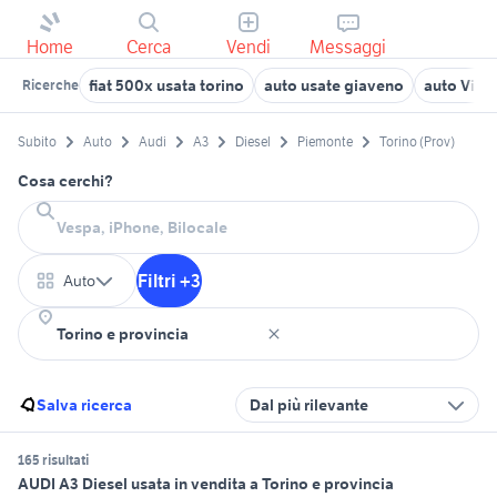
Home
Cerca
Vendi
Messaggi
fiat 500x usata torino
auto usate giaveno
auto Vigo
Ricerche
Subito
Auto
Audi
A3
Diesel
Piemonte
Torino (Prov)
Cosa cerchi?
Filtri +3
Auto
Salva ricerca
Dal più rilevante
165 risultati
AUDI A3 Diesel usata in vendita a Torino e provincia