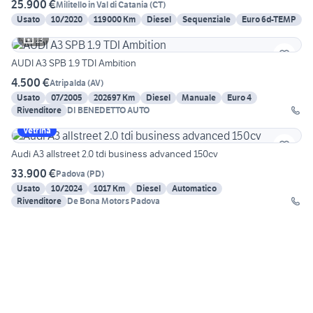
25.900 €
Militello in Val di Catania
(
CT
)
Usato
10/2020
119000 Km
Diesel
Sequenziale
Euro 6d-TEMP
13
AUDI A3 SPB 1.9 TDI Ambition
4.500 €
Atripalda
(
AV
)
Usato
07/2005
202697 Km
Diesel
Manuale
Euro 4
Rivenditore
DI BENEDETTO AUTO
Vetrina
Audi A3 allstreet 2.0 tdi business advanced 150cv
33.900 €
Padova
(
PD
)
Usato
10/2024
1017 Km
Diesel
Automatico
Rivenditore
De Bona Motors Padova