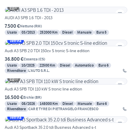
6
AUDI A3 SPB 1.6 TDI - 2013
7.500 €
Nettuno
(
RM
)
Usato
03/2013
252000 Km
Diesel
Manuale
Euro 5
Vetrina
Audi A3 SPB 2.0 TDI 150cv S tronic S-line edition
36.800 €
Cosenza
(
CS
)
Usato
10/2025
22500 Km
Diesel
Automatico
Euro 6
Rivenditore
L'AUTO S.R.L.
11
Audi A3 SPB TDI 110 kW S tronic line edition
16.500 €
Erchie
(
BR
)
Usato
08/2026
148000 Km
Diesel
Manuale
Euro 6
Rivenditore
CAR E TYRE DI PIETRANGELO FRANCESCO
Vetrina
Audi A3 Sportback 35 2.0 tdi Business Advanced s-t