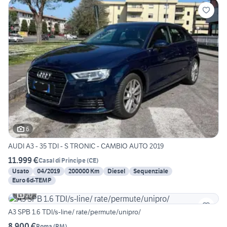
6
AUDI A3 - 35 TDI - S TRONIC - CAMBIO AUTO 2019
11.999 €
Casal di Principe
(
CE
)
Usato
04/2019
200000 Km
Diesel
Sequenziale
Euro 6d-TEMP
20
A3 SPB 1.6 TDI/s-line/ rate/permute/unipro/
8.900 €
Roma
(
RM
)