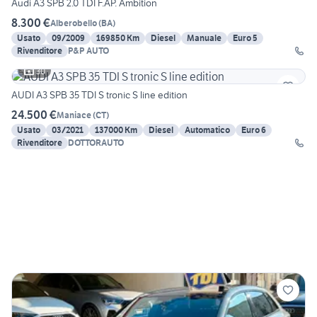
Audi A3 SPB 2.0 TDI F.AP. Ambition
8.300 €
Alberobello
(
BA
)
Usato
09/2009
169850 Km
Diesel
Manuale
Euro 5
Rivenditore
P&P AUTO
30
AUDI A3 SPB 35 TDI S tronic S line edition
24.500 €
Maniace
(
CT
)
Usato
03/2021
137000 Km
Diesel
Automatico
Euro 6
Rivenditore
DOTTORAUTO