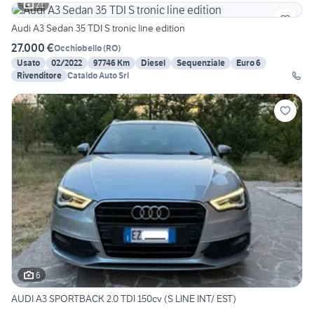
21
Audi A3 Sedan 35 TDI S tronic line edition
27.000 €
Occhiobello
(
RO
)
Usato
02/2022
97746 Km
Diesel
Sequenziale
Euro 6
Rivenditore
Cataldo Auto Srl
6
AUDI A3 SPORTBACK 2.0 TDI 150cv (S LINE INT/ EST)