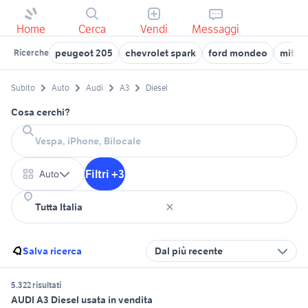
Home
Cerca
Vendi
Messaggi
peugeot 205
chevrolet spark
ford mondeo
mitsub
Ricerche
Subito
Auto
Audi
A3
Diesel
Cosa cerchi?
Filtri +3
Auto
Salva ricerca
Dal più recente
5.322 risultati
AUDI A3 Diesel usata in vendita