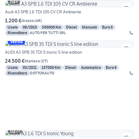
8
Audi A3 SPB 1.6 TDI 105 CV CR Ambiente
1.200 €
Arezzo
(
AR
)
Usato
08/2010
300000 Km
Diesel
Manuale
Euro 5
Rivenditore
AUTO PER TUTTI SRL
Vetrina
AUDI A3 SPB 35 TDI S tronic S line edition
24.500 €
Maniace
(
CT
)
Usato
03/2021
137000 Km
Diesel
Automatico
Euro 6
Rivenditore
DOTTORAUTO
20