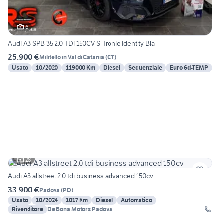
6
Audi A3 SPB 35 2.0 TDi 150CV S-Tronic Identity Bla
25.900 €
Militello in Val di Catania
(
CT
)
Usato
10/2020
119000 Km
Diesel
Sequenziale
Euro 6d-TEMP
28
Audi A3 allstreet 2.0 tdi business advanced 150cv
33.900 €
Padova
(
PD
)
Usato
10/2024
1017 Km
Diesel
Automatico
Rivenditore
De Bona Motors Padova