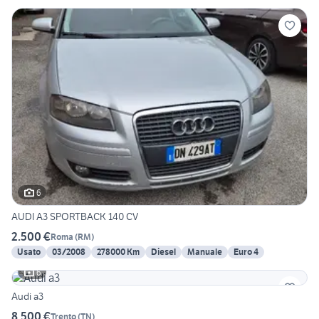
6
AUDI A3 SPORTBACK 140 CV
2.500 €
Roma
(
RM
)
Usato
03/2008
278000 Km
Diesel
Manuale
Euro 4
6
Audi a3
8.500 €
Trento
(
TN
)