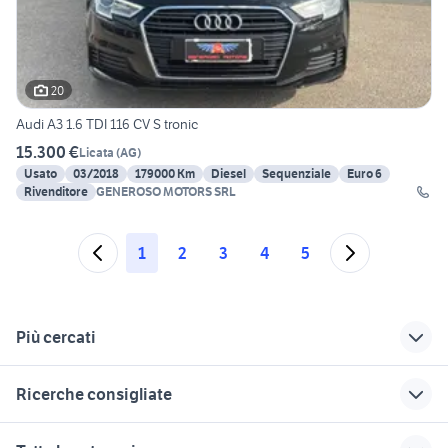
20
Audi A3 1.6 TDI 116 CV S tronic
15.300 €
Licata
(
AG
)
Usato
03/2018
179000 Km
Diesel
Sequenziale
Euro 6
Rivenditore
GENEROSO MOTORS SRL
1
2
3
4
5
Più cercati
Correlati
Richerche simili
Suggerimenti
Ricerche consigliate
peugeot 3008 2020
audi a3 2014
auto usate
dormelletto
seconda mano a Torino
ducati 1098 usata
auto usate chieti
glc 250