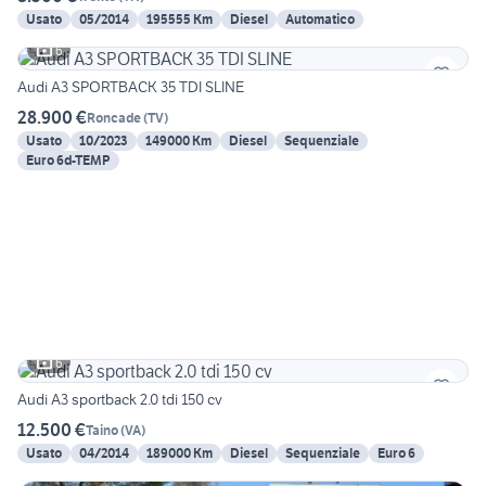
Usato
05/2014
195555 Km
Diesel
Automatico
6
Audi A3 SPORTBACK 35 TDI SLINE
28.900 €
Roncade
(
TV
)
Usato
10/2023
149000 Km
Diesel
Sequenziale
Euro 6d-TEMP
6
Audi A3 sportback 2.0 tdi 150 cv
12.500 €
Taino
(
VA
)
Usato
04/2014
189000 Km
Diesel
Sequenziale
Euro 6