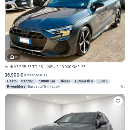
15
Audi A3 SPB 35 TDI "S-LINE x 2-10.000KM"-'25
36.900 €
Trinitapoli
(
BT
)
Usato
03/2025
10000 Km
Diesel
Automatico
Euro 6
Rivenditore
Euroauto Trinitapoli