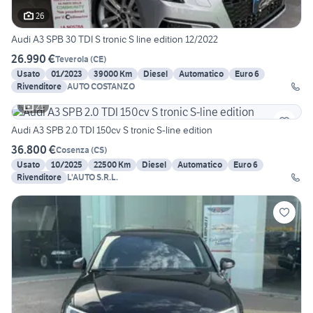
26
Audi A3 SPB 30 TDI S tronic S line edition 12/2022
26.990 €
Teverola
(
CE
)
Usato
01/2023
39000 Km
Diesel
Automatico
Euro 6
Rivenditore
AUTO COSTANZO
21
Audi A3 SPB 2.0 TDI 150cv S tronic S-line edition
36.800 €
Cosenza
(
CS
)
Usato
10/2025
22500 Km
Diesel
Automatico
Euro 6
Rivenditore
L'AUTO S.R.L.