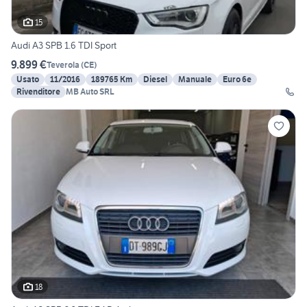
15
Audi A3 SPB 1.6 TDI Sport
9.899 €
Teverola
(
CE
)
Usato
11/2016
189765 Km
Diesel
Manuale
Euro 6e
Rivenditore
MB Auto SRL
18