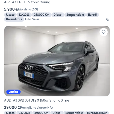
Audi A3 1.6 TDI S tronic Young
5.900 €
Mordano
(
BO
)
Usato
12/2013
258000 Km
Diesel
Sequenziale
Euro 5
Rivenditore
Auto Devis
Vetrina
AUDI A3 SPB 35TDI 2.0 150cv Stronic S line
29.000 €
Pomigliano d'Arco
(
NA
)
Usato
04/2023
49000 Km
Diesel
Sequenziale
Euro 6d-TEMP