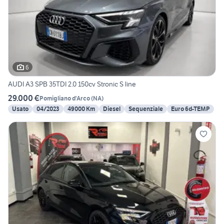
6
AUDI A3 SPB 35TDI 2.0 150cv Stronic S line
29.000 €
Pomigliano d'Arco
(
NA
)
Usato
04/2023
49000 Km
Diesel
Sequenziale
Euro 6d-TEMP