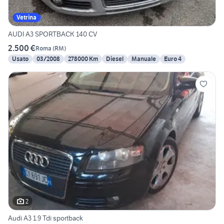
Vetrina
AUDI A3 SPORTBACK 140 CV
2.500 €
Roma
(
RM
)
Usato
03/2008
278000 Km
Diesel
Manuale
Euro 4
2
Audi A3 1.9 Tdi sportback