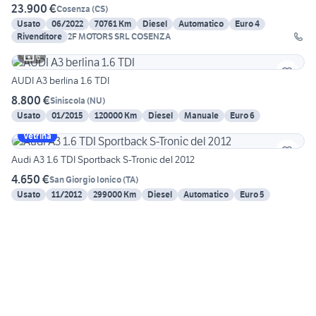
23.900 €
Cosenza
(
CS
)
Usato
06/2022
70761 Km
Diesel
Automatico
Euro 4
Rivenditore
2F MOTORS SRL COSENZA
6
AUDI A3 berlina 1.6 TDI
8.800 €
Siniscola
(
NU
)
Usato
01/2015
120000 Km
Diesel
Manuale
Euro 6
Vetrina
Audi A3 1.6 TDI Sportback S-Tronic del 2012
4.650 €
San Giorgio Ionico
(
TA
)
Usato
11/2012
299000 Km
Diesel
Automatico
Euro 5