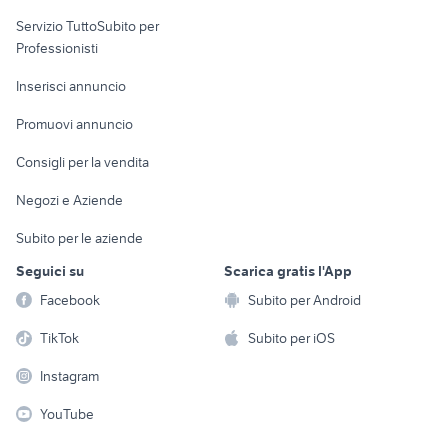
elettronica
per la casa e la
sports e hobby
Servizio TuttoSubito per
persona
Informatica
Animali
Professionisti
Arredamento e
Console e
Accessori per
Casalinghi
Inserisci annuncio
Videogiochi
animali
Elettrodomestici
Promuovi annuncio
Audio/Video
Musica e Film
Giardino e Fai da te
Consigli per la vendita
Fotografia
Libri e Riviste
Abbigliamento e
Negozi e Aziende
Telefonia
Strumenti Musicali
Accessori
Subito per le aziende
Sports
Tutto per i bambini
Seguici su
Scarica gratis l'App
Biciclette
Facebook
Subito per Android
Collezionismo
TikTok
Subito per iOS
Instagram
YouTube