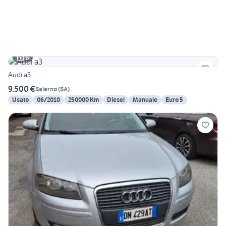
6
Audi a3
9.500 €
Salerno
(
SA
)
Usato
06/2010
250000 Km
Diesel
Manuale
Euro 5