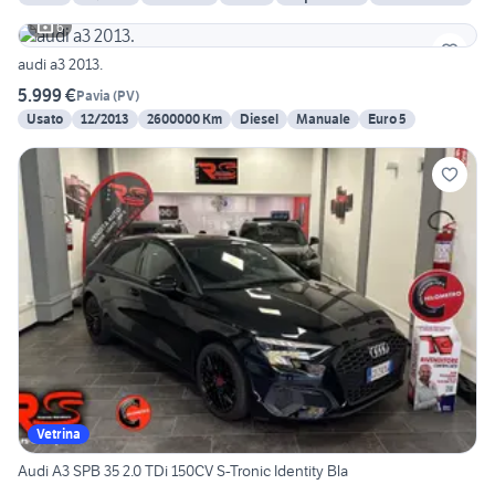
6
audi a3 2013.
5.999 €
Pavia
(
PV
)
Usato
12/2013
2600000 Km
Diesel
Manuale
Euro 5
Vetrina
Audi A3 SPB 35 2.0 TDi 150CV S-Tronic Identity Bla