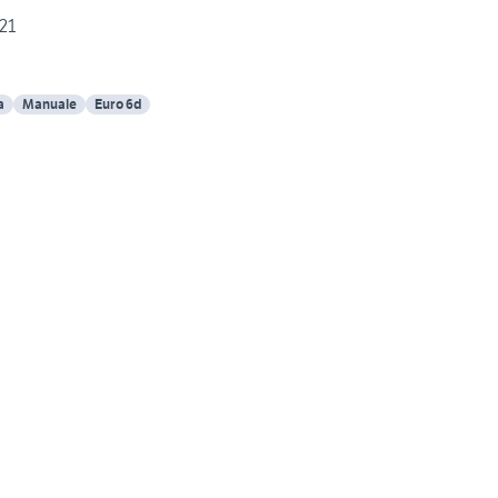
021
a
Manuale
Euro 6d