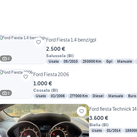
Ford Fiesta 1.4 benz/gpl
2.500 €
Salussola
(
BI
)
6
Usato
05/2010
250000 Km
Gpl
Manuale
Ford Fiesta 2006
1.000 €
Cossato
(
BI
)
6
Usato
02/2006
277000 Km
Diesel
Manuale
Euro
Ford fiesta Technick 
3.600 €
Biella
(
BI
)
Usato
01/2014
18800