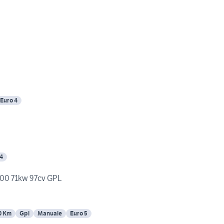
Euro 4
 4
1400 71kw 97cv GPL
0 Km
Gpl
Manuale
Euro 5