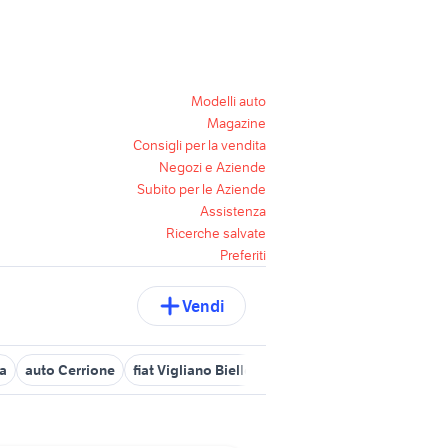
Modelli auto
Magazine
Consigli per la vendita
Negozi e Aziende
Subito per le Aziende
Assistenza
Ricerche salvate
Preferiti
Vendi
ia
auto Cerrione
fiat Vigliano Biellese
hyundai Biella provincia