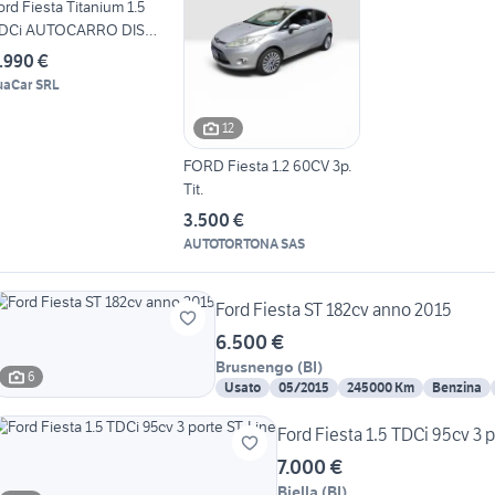
ord Fiesta Titanium 1.5
DCi AUTOCARRO DIS
10331
.990 €
uaCar SRL
12
FORD Fiesta 1.2 60CV 3p.
Tit.
3.500 €
AUTOTORTONA SAS
Ford Fiesta ST 182cv anno 2015
6.500 €
Brusnengo
(
BI
)
6
Usato
05/2015
245000 Km
Benzina
Ford Fiesta 1.5 TDCi 95cv 3 
7.000 €
Biella
(
BI
)