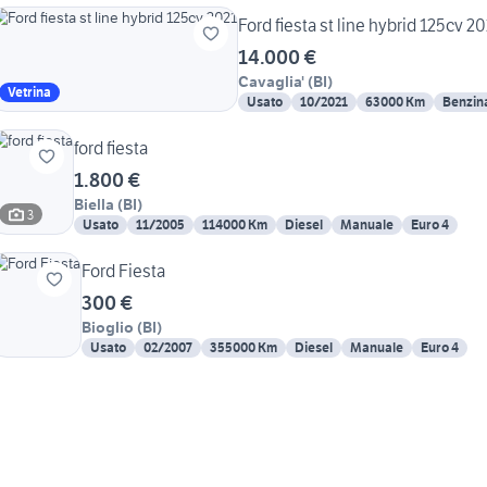
Ford fiesta st line hybrid 125cv 2
14.000 €
Cavaglia'
(
BI
)
Vetrina
Usato
10/2021
63000 Km
Benzin
ford fiesta
1.800 €
Biella
(
BI
)
3
Usato
11/2005
114000 Km
Diesel
Manuale
Euro 4
Ford Fiesta
300 €
Bioglio
(
BI
)
Usato
02/2007
355000 Km
Diesel
Manuale
Euro 4