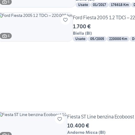
6
Usato
01/2017
176618 Km
Ford Fiesta 2005 1.2 TDCi – 
1.700 €
Biella
(
BI
)
4
Usato
05/2005
220000 Km
D
Fiesta ST Line benzina Ecoboost 
10.400 €
Andorno Micca
(
BI
)
6