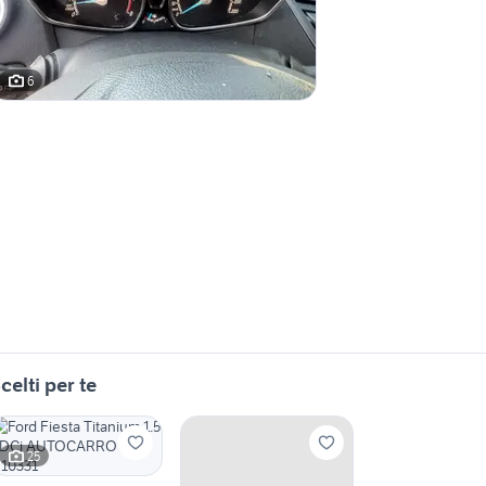
6
celti per te
25