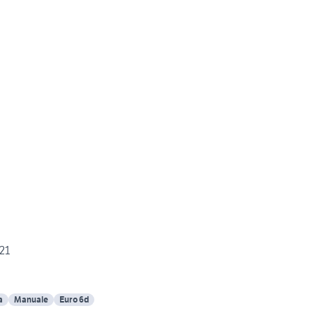
021
a
Manuale
Euro 6d