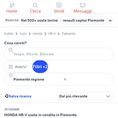
Home
Cerca
Vendi
Messaggi
fiat 500x usata torino
renault captur Piemonte
nova
Ricerche
Subito
Auto
Honda
HR-V
Piemonte
Cosa cerchi?
Filtri +2
Auto
Salva ricerca
Dal più rilevante
24 risultati
HONDA HR-V usata in vendita in Piemonte