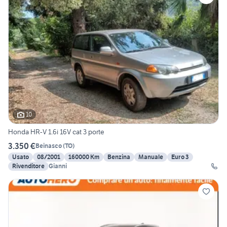
10
Honda HR-V 1.6i 16V cat 3 porte
3.350 €
Beinasco
(
TO
)
Usato
08/2001
160000 Km
Benzina
Manuale
Euro 3
Rivenditore
Gianni