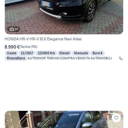
14
HONDA HR-V HR-V II1.6 Elegance Navi Adas
8.990 €
Torino
(
TO
)
Usato
11/2017
223050 Km
Diesel
Manuale
Euro 6
Rivenditore
AUTOSHOP TORINO COMPRA VENDITA AUTOMOBILI