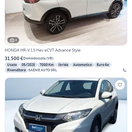
4
HONDA HR-V 1.5 Hev eCVT Advance Style
31.500 €
Domodossola
(
VB
)
Usato
05/2025
7000 Km
Ibrida
Automatico
Euro 6e
Rivenditore
SAEME AUTO SRL