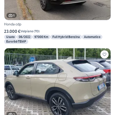
6
Honda cdp
23.000 €
Volpiano
(
TO
)
Usato
06/2022
97000 Km
Full Hybrid Benzina
Automatico
Euro 6d-TEMP
3