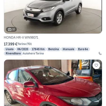
10
HONDA HR-V WN98071
17.399 €
Torino
(
TO
)
Usato
06/2020
17945 Km
Benzina
Manuale
Euro 6e
Rivenditore
Autohero Torino