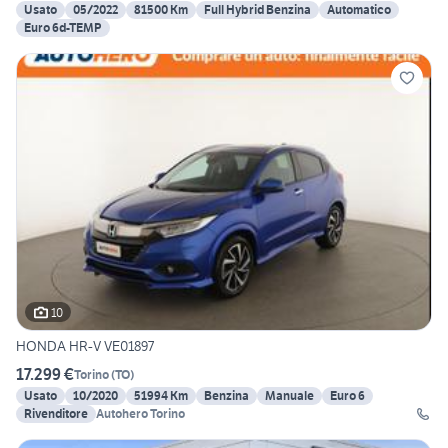
Usato
05/2022
81500 Km
Full Hybrid Benzina
Automatico
Euro 6d-TEMP
10
HONDA HR-V VE01897
17.299 €
Torino
(
TO
)
Usato
10/2020
51994 Km
Benzina
Manuale
Euro 6
Rivenditore
Autohero Torino