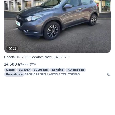
21
Honda HR-V 1.5 Elegance Navi ADAS CVT
14.500 €
Torino
(
TO
)
Usato
11/2017
60298 Km
Benzina
Automatico
Rivenditore
SPOTICAR STELLANTIS & YOU TORINO