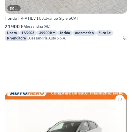
18
Honda HR-V HEV 1.5 Advance Style eCVT
24.900 €
Alessandria
(
AL
)
Usato
12/2023
39900 Km
Ibrida
Automatico
Euro 6e
Rivenditore
Alessandria Auto S.p.A.