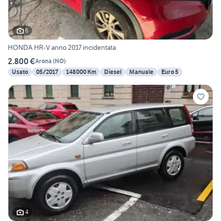
6
HONDA HR-V anno 2017 incidentata
2.800 €
Arona
(
NO
)
Usato
05/2017
148000 Km
Diesel
Manuale
Euro 5
4