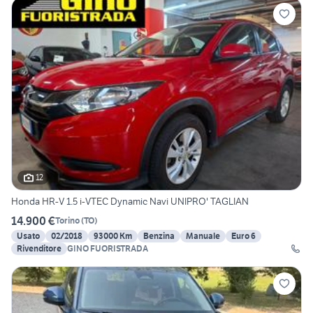
12
Honda HR-V 1.5 i-VTEC Dynamic Navi UNIPRO' TAGLIAN
14.900 €
Torino
(
TO
)
Usato
02/2018
93000 Km
Benzina
Manuale
Euro 6
Rivenditore
GINO FUORISTRADA