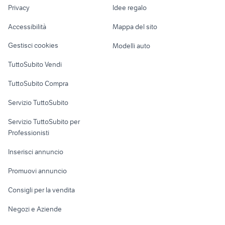
lavoro
audi rs
peugeot 208 Brescia provincia
Privacy
Idee regalo
Garage e box
nuova polo
automobile it auto
Caravan e Camper
Accessibilità
Mappa del sito
Loft, mansarde e
Veicoli commerciali
altro
Gestisci cookies
Modelli auto
Case vacanza
TuttoSubito Vendi
Uffici e Locali
TuttoSubito Compra
commerciali
Servizio TuttoSubito
elettronica
per la casa e la
sports e hobby
Servizio TuttoSubito per
persona
Informatica
Animali
Professionisti
Arredamento e
Console e
Accessori per
Casalinghi
Inserisci annuncio
Videogiochi
animali
Elettrodomestici
Promuovi annuncio
Audio/Video
Musica e Film
Giardino e Fai da te
Consigli per la vendita
Fotografia
Libri e Riviste
Abbigliamento e
Negozi e Aziende
Telefonia
Strumenti Musicali
Accessori