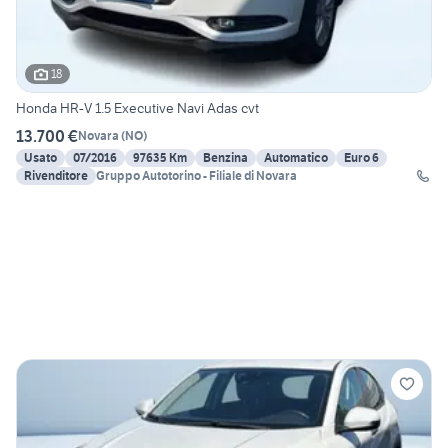
18
Honda HR-V 1.5 Executive Navi Adas cvt
13.700 €
Novara
(
NO
)
Usato
07/2016
97635 Km
Benzina
Automatico
Euro 6
Rivenditore
Gruppo Autotorino - Filiale di Novara