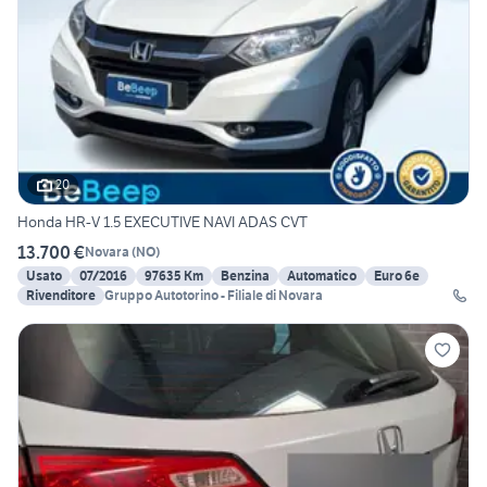
20
Honda HR-V 1.5 EXECUTIVE NAVI ADAS CVT
13.700 €
Novara
(
NO
)
Usato
07/2016
97635 Km
Benzina
Automatico
Euro 6e
Rivenditore
Gruppo Autotorino - Filiale di Novara