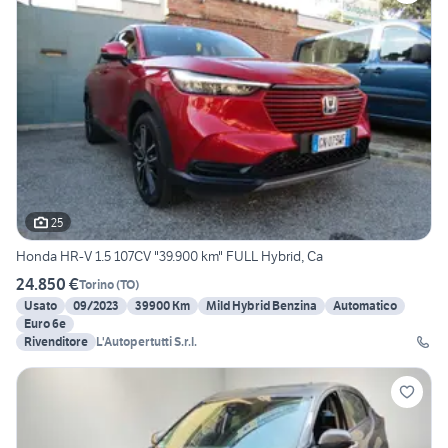
25
Honda HR-V 1.5 107CV "39.900 km" FULL Hybrid, Ca
24.850 €
Torino
(
TO
)
Usato
09/2023
39900 Km
Mild Hybrid Benzina
Automatico
Euro 6e
Rivenditore
L'Autopertutti S.r.l.