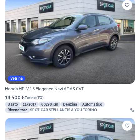
Vetrina
Honda HR-V 1.5 Elegance Navi ADAS CVT
14.500 €
Torino
(
TO
)
Usato
11/2017
60298 Km
Benzina
Automatico
Rivenditore
SPOTICAR STELLANTIS & YOU TORINO