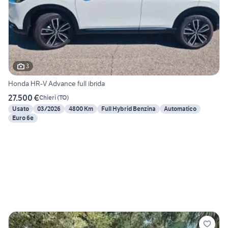
3
Honda HR-V Advance full ibrida
27.500 €
Chieri
(
TO
)
Usato
03/2026
4800 Km
Full Hybrid Benzina
Automatico
Euro 6e