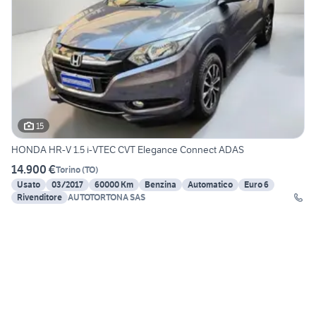
15
HONDA HR-V 1.5 i-VTEC CVT Elegance Connect ADAS
14.900 €
Torino
(
TO
)
Usato
03/2017
60000 Km
Benzina
Automatico
Euro 6
Rivenditore
AUTOTORTONA SAS