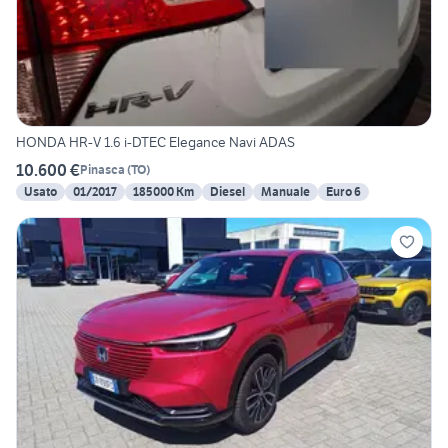
HONDA HR-V 1.6 i-DTEC Elegance Navi ADAS
10.600 €
Pinasca
(
TO
)
Usato
01/2017
185000 Km
Diesel
Manuale
Euro 6