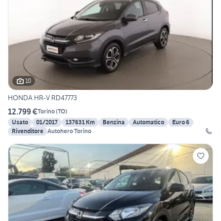
10
HONDA HR-V RD47773
12.799 €
Torino
(
TO
)
Usato
01/2017
137631 Km
Benzina
Automatico
Euro 6
Rivenditore
Autohero Torino