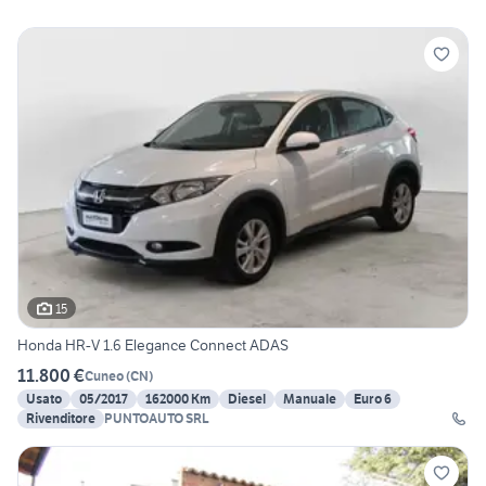
15
Honda HR-V 1.6 Elegance Connect ADAS
11.800 €
Cuneo
(
CN
)
Usato
05/2017
162000 Km
Diesel
Manuale
Euro 6
Rivenditore
PUNTOAUTO SRL