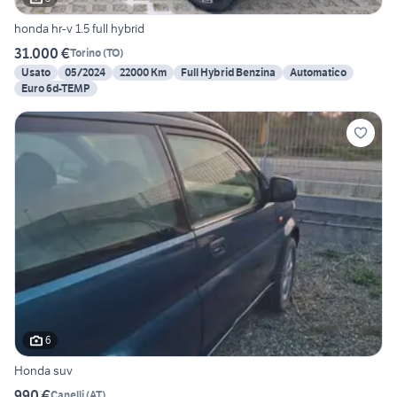
honda hr-v 1.5 full hybrid
31.000 €
Torino
(
TO
)
Usato
05/2024
22000 Km
Full Hybrid Benzina
Automatico
Euro 6d-TEMP
6
Honda suv
990 €
Canelli
(
AT
)