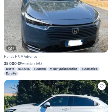
4
Honda HR-V Advance
35.000 €
Pontestura
(
AL
)
Usato
03/2026
6000 Km
Mild Hybrid Benzina
Automatico
Euro 6e