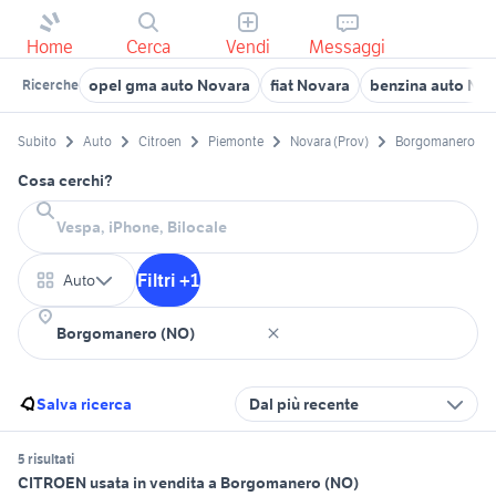
Home
Cerca
Vendi
Messaggi
opel gma auto Novara
fiat Novara
benzina auto Nov
Ricerche
Subito
Auto
Citroen
Piemonte
Novara (Prov)
Borgomanero
Cosa cerchi?
Filtri +1
Auto
Salva ricerca
Dal più recente
5 risultati
CITROEN usata in vendita a Borgomanero (NO)