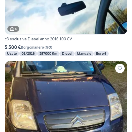
6
c3 esclusive Diesel anno 2016 100 CV
5.500 €
Borgomanero
(
NO
)
Usato
01/2016
257000 Km
Diesel
Manuale
Euro 6