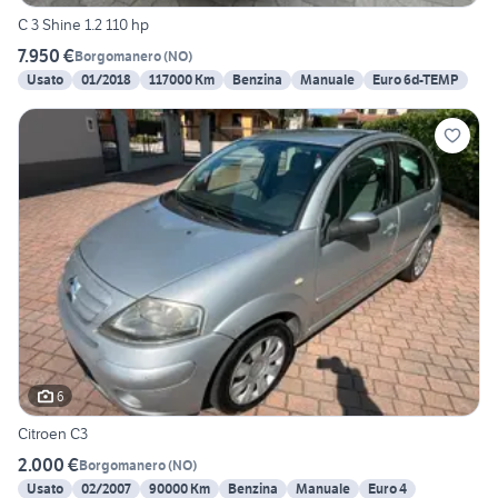
C 3 Shine 1.2 110 hp
7.950 €
Borgomanero
(
NO
)
Usato
01/2018
117000 Km
Benzina
Manuale
Euro 6d-TEMP
6
Citroen C3
2.000 €
Borgomanero
(
NO
)
Usato
02/2007
90000 Km
Benzina
Manuale
Euro 4