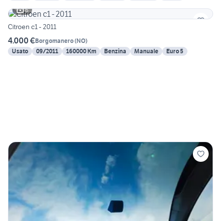
6
Citroen c1 - 2011
4.000 €
Borgomanero
(
NO
)
Usato
09/2011
160000 Km
Benzina
Manuale
Euro 5