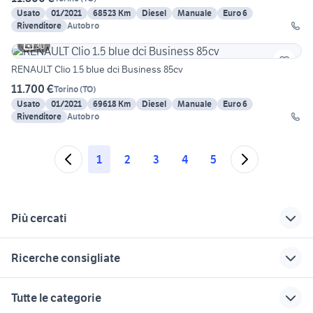
Usato
01/2021
68523 Km
Diesel
Manuale
Euro 6
Rivenditore
Autobro
30
RENAULT Clio 1.5 blue dci Business 85cv
11.700 €
Torino
(
TO
)
Usato
01/2021
69618 Km
Diesel
Manuale
Euro 6
Rivenditore
Autobro
1
2
3
4
5
Più cercati
Correlati
Richerche simili
Suggerimenti
Ricerche consigliate
clio torino
clio life energy dci 75
clio rs km 0
migliore auto usata 7000 euro
auto solo passaggio Campania
renault clio
tergicristalli clio
lampadine renault
Tutte le categorie
Piemonte
clio 3
auto grandinate
clio rs auto Brescia
citroen ami 8