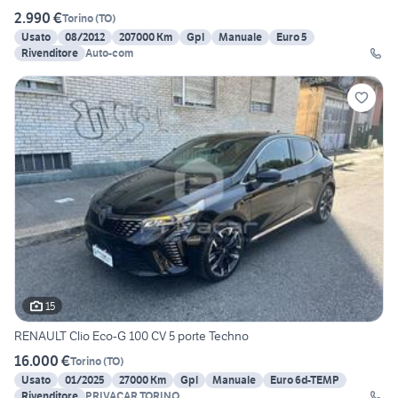
2.990 €
Torino
(
TO
)
Usato
08/2012
207000 Km
Gpl
Manuale
Euro 5
Rivenditore
Auto-com
15
RENAULT Clio Eco-G 100 CV 5 porte Techno
16.000 €
Torino
(
TO
)
Usato
01/2025
27000 Km
Gpl
Manuale
Euro 6d-TEMP
Rivenditore
PRIVACAR TORINO