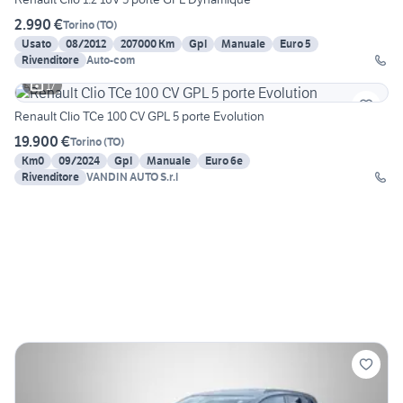
2.990 €
Torino
(
TO
)
Usato
08/2012
207000 Km
Gpl
Manuale
Euro 5
Rivenditore
Auto-com
17
Renault Clio TCe 100 CV GPL 5 porte Evolution
19.900 €
Torino
(
TO
)
Km0
09/2024
Gpl
Manuale
Euro 6e
Rivenditore
VANDIN AUTO S.r.l