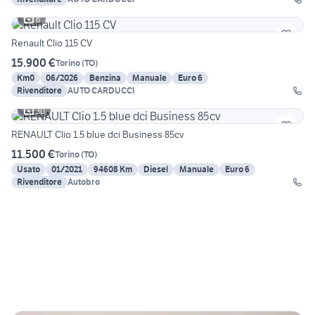
6
Renault Clio 115 CV
15.900 €
Torino
(
TO
)
Km0
06/2026
Benzina
Manuale
Euro 6
Rivenditore
AUTO CARDUCCI
30
RENAULT Clio 1.5 blue dci Business 85cv
11.500 €
Torino
(
TO
)
Usato
01/2021
94608 Km
Diesel
Manuale
Euro 6
Rivenditore
Autobro