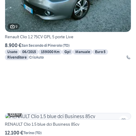
9
Renault Clio 1.2 75CV GPL 5 porte Live
8.900 €
San Secondo di Pinerolo
(
TO
)
Usato
06/2015
159000 Km
Gpl
Manuale
Euro 5
Rivenditore
CrisAuto
30
RENAULT Clio 1.5 blue dci Business 85cv
12.100 €
Torino
(
TO
)