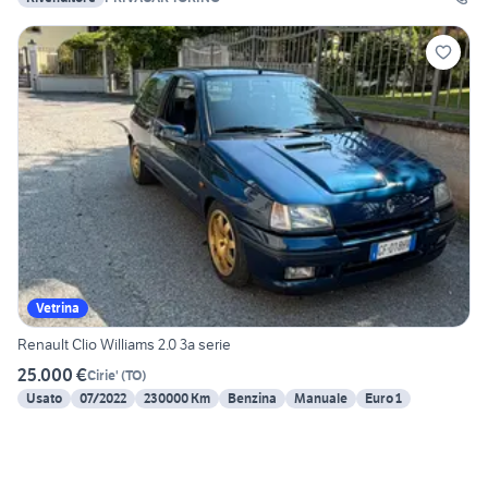
Vetrina
Renault Clio Williams 2.0 3a serie
25.000 €
Cirie'
(
TO
)
Usato
07/2022
230000 Km
Benzina
Manuale
Euro 1