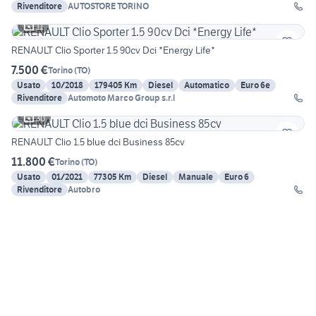
Rivenditore
AUTOSTORE TORINO
11
RENAULT Clio Sporter 1.5 90cv Dci *Energy Life*
7.500 €
Torino
(
TO
)
Usato
10/2018
179405 Km
Diesel
Automatico
Euro 6e
Rivenditore
Automoto Marco Group s.r.l
30
RENAULT Clio 1.5 blue dci Business 85cv
11.800 €
Torino
(
TO
)
Usato
01/2021
77305 Km
Diesel
Manuale
Euro 6
Rivenditore
Autobro