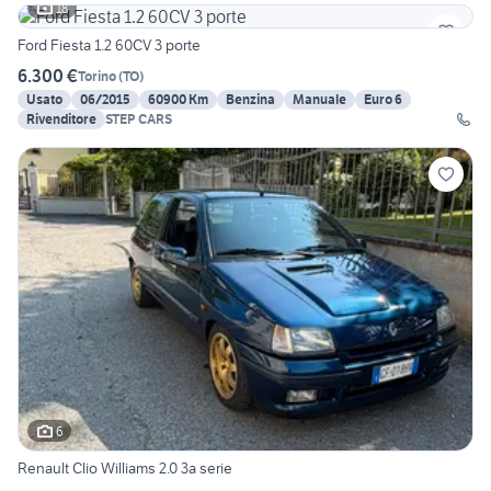
18
Ford Fiesta 1.2 60CV 3 porte
6.300 €
Torino
(
TO
)
Usato
06/2015
60900 Km
Benzina
Manuale
Euro 6
Rivenditore
STEP CARS
6
Renault Clio Williams 2.0 3a serie