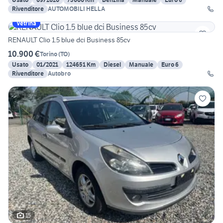
Rivenditore
AUTOMOBILI HELLA
Vetrina
RENAULT Clio 1.5 blue dci Business 85cv
10.900 €
Torino
(
TO
)
Usato
01/2021
124651 Km
Diesel
Manuale
Euro 6
Rivenditore
Autobro
15