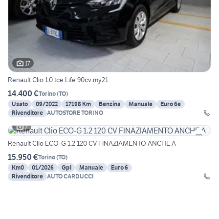
17
Renault Clio 1.0 tce Life 90cv my21
14.400 €
Torino
(
TO
)
Usato
09/2022
17198 Km
Benzina
Manuale
Euro 6e
Rivenditore
AUTOSTORE TORINO
7
Renault Clio ECO-G 1.2 120 CV FINAZIAMENTO ANCHE A
15.950 €
Torino
(
TO
)
Km0
01/2026
Gpl
Manuale
Euro 6
Rivenditore
AUTO CARDUCCI