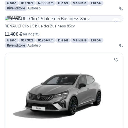
Usato
01/2021
67335 Km
Diesel
Manuale
Euro 6
Rivenditore
Autobro
30
RENAULT Clio 1.5 blue dci Business 85cv
11.400 €
Torino
(
TO
)
Usato
01/2021
81964 Km
Diesel
Manuale
Euro 6
Rivenditore
Autobro