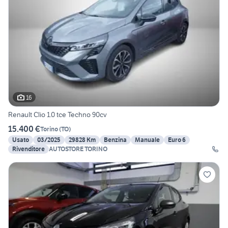
16
Renault Clio 1.0 tce Techno 90cv
15.400 €
Torino
(
TO
)
Usato
03/2025
29828 Km
Benzina
Manuale
Euro 6
Rivenditore
AUTOSTORE TORINO