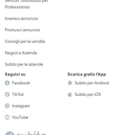
Servizio TuttoSubito per
persona
Informatica
Animali
Professionisti
Arredamento e
Console e
Accessori per
Casalinghi
Inserisci annuncio
Videogiochi
animali
Elettrodomestici
Promuovi annuncio
Audio/Video
Musica e Film
Giardino e Fai da te
Consigli per la vendita
Fotografia
Libri e Riviste
Abbigliamento e
Negozi e Aziende
Telefonia
Strumenti Musicali
Accessori
Subito per le aziende
Sports
Tutto per i bambini
Seguici su
Scarica gratis l'App
Biciclette
Facebook
Subito per Android
Collezionismo
TikTok
Subito per iOS
Instagram
YouTube