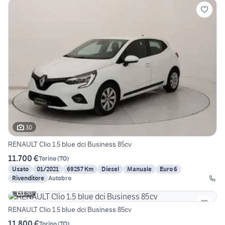
30
RENAULT Clio 1.5 blue dci Business 85cv
11.700 €
Torino
(
TO
)
Usato
01/2021
69257 Km
Diesel
Manuale
Euro 6
Rivenditore
Autobro
30
RENAULT Clio 1.5 blue dci Business 85cv
11.800 €
Torino
(
TO
)