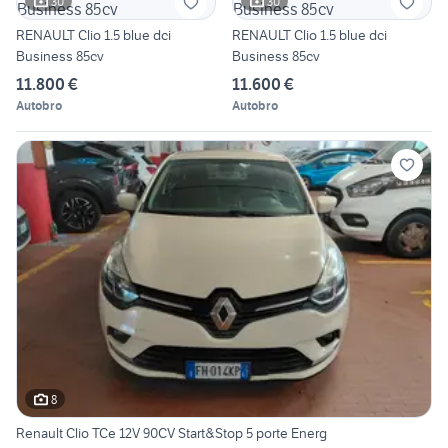
30
30
RENAULT Clio 1.5 blue dci
RENAULT Clio 1.5 blue dci
Business 85cv
Business 85cv
11.800 €
11.600 €
Autobro
Autobro
8
Renault Clio TCe 12V 90CV Start&Stop 5 porte Energ