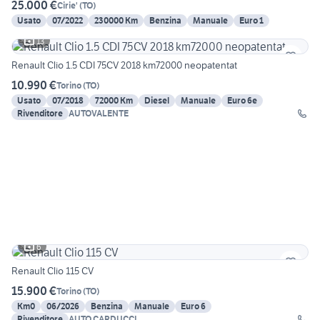
25.000 €
Cirie'
(
TO
)
Usato
07/2022
230000 Km
Benzina
Manuale
Euro 1
13
Renault Clio 1.5 CDI 75CV 2018 km72000 neopatentat
10.990 €
Torino
(
TO
)
Usato
07/2018
72000 Km
Diesel
Manuale
Euro 6e
Rivenditore
AUTOVALENTE
6
Renault Clio 115 CV
15.900 €
Torino
(
TO
)
Km0
06/2026
Benzina
Manuale
Euro 6
Rivenditore
AUTO CARDUCCI