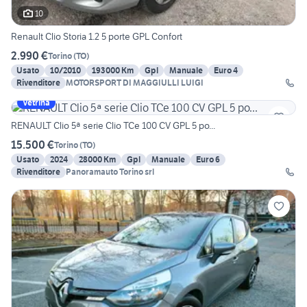
10
Renault Clio Storia 1.2 5 porte GPL Confort
2.990 €
Torino
(
TO
)
Usato
10/2010
193000 Km
Gpl
Manuale
Euro 4
Rivenditore
MOTORSPORT DI MAGGIULLI LUIGI
Vetrina
RENAULT Clio 5ª serie Clio TCe 100 CV GPL 5 po...
15.500 €
Torino
(
TO
)
Usato
2024
28000 Km
Gpl
Manuale
Euro 6
Rivenditore
Panoramauto Torino srl