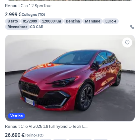
Renault Clio 1.2 SporTour
2.999 €
Collegno
(
TO
)
Usato
01/2009
120000 Km
Benzina
Manuale
Euro 4
Rivenditore
CD CAR
Vetrina
Renault Clio VI 2025 1.8 full hybrid E-Tech E...
26.690 €
Torino
(
TO
)