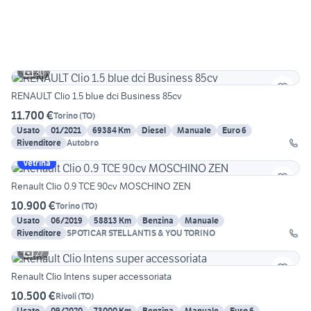
30
RENAULT Clio 1.5 blue dci Business 85cv
11.700 €
Torino
(
TO
)
Usato
01/2021
69384 Km
Diesel
Manuale
Euro 6
Rivenditore
Autobro
Vetrina
Renault Clio 0.9 TCE 90cv MOSCHINO ZEN
10.900 €
Torino
(
TO
)
Usato
06/2019
58813 Km
Benzina
Manuale
Rivenditore
SPOTICAR STELLANTIS & YOU TORINO
27
Renault Clio Intens super accessoriata
10.500 €
Rivoli
(
TO
)
Usato
09/2020
73000 Km
Benzina
Manuale
Euro 6