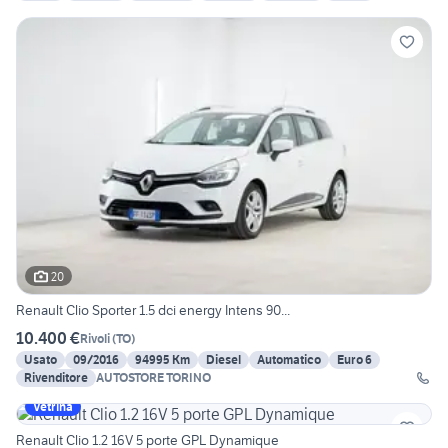
20
Renault Clio Sporter 1.5 dci energy Intens 90...
10.400 €
Rivoli
(
TO
)
Usato
09/2016
94995 Km
Diesel
Automatico
Euro 6
Rivenditore
AUTOSTORE TORINO
Vetrina
Renault Clio 1.2 16V 5 porte GPL Dynamique