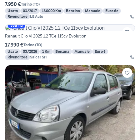
7.950 €
Torino
(
TO
)
Usato
03/2017
130000 Km
Benzina
Manuale
Euro 6e
Rivenditore
LE Auto
Vetrina
Renault Clio VI 2025 1.2 TCe 115cv Evolution
17.990 €
Torino
(
TO
)
Usato
03/2026
1 Km
Benzina
Manuale
Euro 6
Rivenditore
Saicar Srl