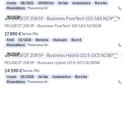
Usato
08/2021
35000 Km
Ibrida
Automatico
Euro 6e
Rivenditore
Theorema Srl
20
PEUGEOT 208 5P - Business PureTech 100 S&S N238138
17.990 €
Torino
(
TO
)
Km0
02/2026
Benzina
Manuale
Euro 6
Rivenditore
Theorema Srl
14
PEUGEOT 208 5P - Business Hybrid 110 E-DCS N238748
24.590 €
Torino
(
TO
)
Usato
03/2026
Ibrida
Automatico
Euro 6e
Rivenditore
Theorema Srl