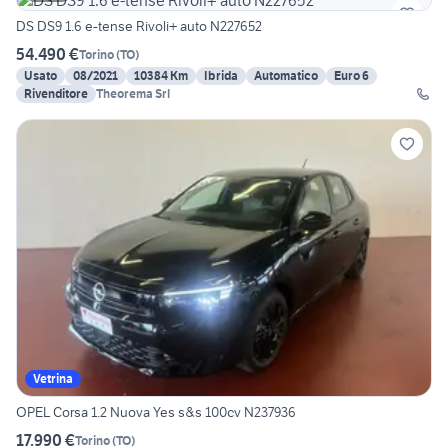
DS DS9 1.6 e-tense Rivoli+ auto N227652
54.490 €
Torino
(
TO
)
Usato
08/2021
10384 Km
Ibrida
Automatico
Euro 6
Rivenditore
Theorema Srl
Vetrina
OPEL Corsa 1.2 Nuova Yes s&s 100cv N237936
17.990 €
Torino
(
TO
)