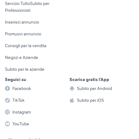
Servizio TuttoSubito per
persona
Informatica
Animali
Professionisti
Arredamento e
Console e
Accessori per
Casalinghi
Inserisci annuncio
Videogiochi
animali
Elettrodomestici
Promuovi annuncio
Audio/Video
Musica e Film
Giardino e Fai da te
Consigli per la vendita
Fotografia
Libri e Riviste
Abbigliamento e
Negozi e Aziende
Telefonia
Strumenti Musicali
Accessori
Subito per le aziende
Sports
Tutto per i bambini
Seguici su
Scarica gratis l'App
Biciclette
Facebook
Subito per Android
Collezionismo
TikTok
Subito per iOS
Instagram
YouTube