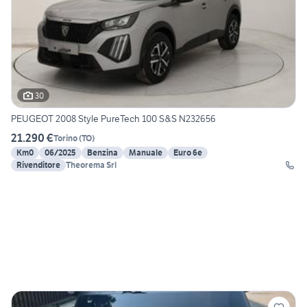
30
PEUGEOT 2008 Style PureTech 100 S&S N232656
21.290 €
Torino
(
TO
)
Km0
06/2025
Benzina
Manuale
Euro 6e
Rivenditore
Theorema Srl