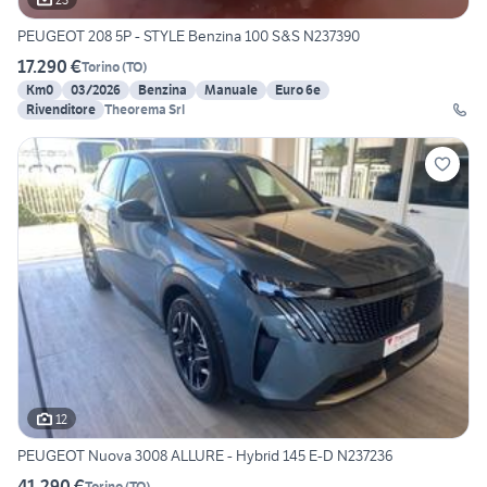
PEUGEOT 208 5P - STYLE Benzina 100 S&S N237390
17.290 €
Torino
(
TO
)
Km0
03/2026
Benzina
Manuale
Euro 6e
Rivenditore
Theorema Srl
12
PEUGEOT Nuova 3008 ALLURE - Hybrid 145 E-D N237236
41.290 €
Torino
(
TO
)