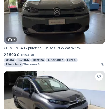
15
CITROEN C4 1.2 puretech Plus s&s 130cv eat N237821
24.590 €
Torino
(
TO
)
Usato
06/2026
Benzina
Automatico
Euro 6
Rivenditore
Theorema Srl