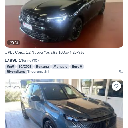
23
OPEL Corsa 1.2 Nuova Yes s&s 100cv N237936
17.990 €
Torino
(
TO
)
Km0
10/2025
Benzina
Manuale
Euro 6
Rivenditore
Theorema Srl