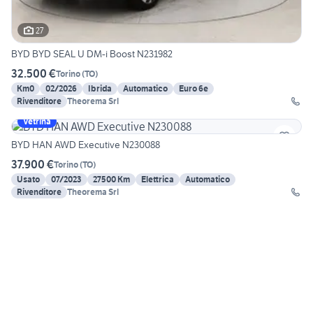
27
BYD BYD SEAL U DM-i Boost N231982
32.500 €
Torino
(
TO
)
Km0
02/2026
Ibrida
Automatico
Euro 6e
Rivenditore
Theorema Srl
Vetrina
BYD HAN AWD Executive N230088
37.900 €
Torino
(
TO
)
Usato
07/2023
27500 Km
Elettrica
Automatico
Rivenditore
Theorema Srl