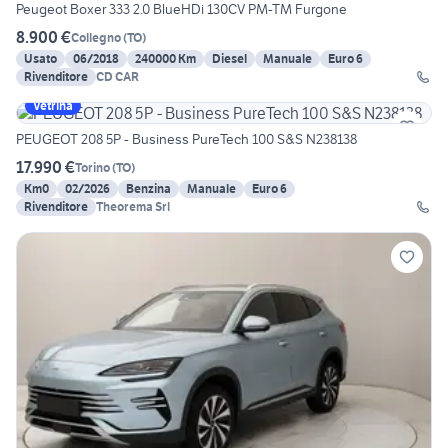
Peugeot Boxer 333 2.0 BlueHDi 130CV PM-TM Furgone
8.900 €
Collegno
(
TO
)
Usato
06/2018
240000 Km
Diesel
Manuale
Euro 6
Rivenditore
CD CAR
Vetrina
PEUGEOT 208 5P - Business PureTech 100 S&S N238138
17.990 €
Torino
(
TO
)
Km0
02/2026
Benzina
Manuale
Euro 6
Rivenditore
Theorema Srl