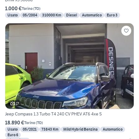
1.000 €
Torino
(
TO
)
Usato
05/2004
310000 Km
Diesel
Automatico
Euro 3
17
Jeep Compass 1.3 Turbo T4 240 CV PHEV AT6 4xe S
18.890 €
Torino
(
TO
)
Usato
05/2021
73843 Km
Mild Hybrid Benzina
Automatico
Euro 6