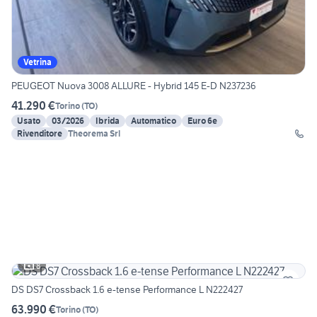
Vetrina
PEUGEOT Nuova 3008 ALLURE - Hybrid 145 E-D N237236
41.290 €
Torino
(
TO
)
Usato
03/2026
Ibrida
Automatico
Euro 6e
Rivenditore
Theorema Srl
8
DS DS7 Crossback 1.6 e-tense Performance L N222427
63.990 €
Torino
(
TO
)