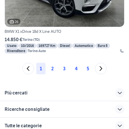
26
BMW X1 xDrive 18d X Line AUTO
14.850 €
Torino
(
TO
)
Usato
10/2016
169727 Km
Diesel
Automatico
Euro 5
Rivenditore
Torino Auto
1
2
3
4
5
Più cercati
Correlati
Richerche simili
Suggerimenti
Ricerche consigliate
auto Piemonte
auto Vicolungo
auto Puglia
auto usate taranto privati
auto solo passaggio Campania
rimorchio per auto
auto Alessandria
auto grandinate
Tutte le categorie
usato piemonte
alfa 164 auto
proposte auto
auto Zero Branco
auto usate chieti