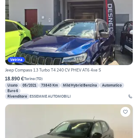
Vetrina
Jeep Compass 1.3 Turbo T4 240 CV PHEV AT6 4xe S
18.890 €
Torino
(
TO
)
Usato
05/2021
73843 Km
Mild Hybrid Benzina
Automatico
Euro 6
Rivenditore
ESSEMME AUTOMOBILI