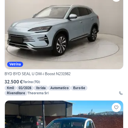
Vetrina
BYD BYD SEAL U DM-i Boost N231982
32.500 €
Torino
(
TO
)
Km0
02/2026
Ibrida
Automatico
Euro 6e
Rivenditore
Theorema Srl