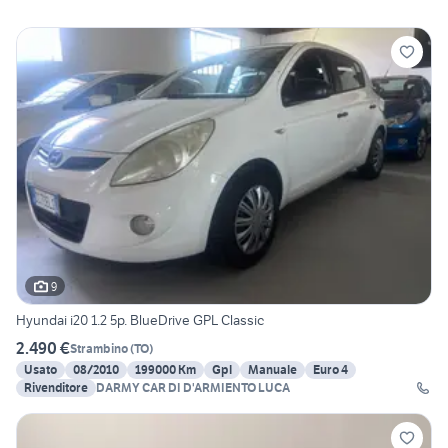
9
Hyundai i20 1.2 5p. BlueDrive GPL Classic
2.490 €
Strambino
(
TO
)
Usato
08/2010
199000 Km
Gpl
Manuale
Euro 4
Rivenditore
DARMY CAR DI D'ARMIENTO LUCA