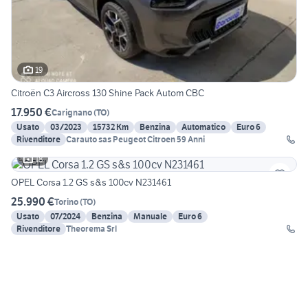
19
Citroën C3 Aircross 130 Shine Pack Autom CBC
17.950 €
Carignano
(
TO
)
Usato
03/2023
15732 Km
Benzina
Automatico
Euro 6
Rivenditore
Carauto sas Peugeot Citroen 59 Anni
18
OPEL Corsa 1.2 GS s&s 100cv N231461
25.990 €
Torino
(
TO
)
Usato
07/2024
Benzina
Manuale
Euro 6
Rivenditore
Theorema Srl