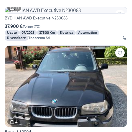
30
BYD HAN AWD Executive N230088
37.900 €
Torino
(
TO
)
Usato
07/2023
27500 Km
Elettrica
Automatico
Rivenditore
Theorema Srl
4
Bmw x3 3000d