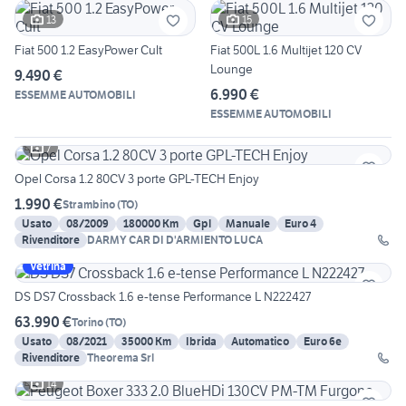
13
15
Fiat 500 1.2 EasyPower Cult
Fiat 500L 1.6 Multijet 120 CV
Lounge
9.490 €
6.990 €
ESSEMME AUTOMOBILI
ESSEMME AUTOMOBILI
7
Opel Corsa 1.2 80CV 3 porte GPL-TECH Enjoy
1.990 €
Strambino
(
TO
)
Usato
08/2009
180000 Km
Gpl
Manuale
Euro 4
Rivenditore
DARMY CAR DI D'ARMIENTO LUCA
Vetrina
DS DS7 Crossback 1.6 e-tense Performance L N222427
63.990 €
Torino
(
TO
)
Usato
08/2021
35000 Km
Ibrida
Automatico
Euro 6e
Rivenditore
Theorema Srl
14