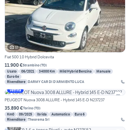
12
Fiat 500 1.0 Hybrid Dolcevita
11.900 €
Strambino
(
TO
)
Usato
06/2021
34000 Km
Mild Hybrid Benzina
Manuale
Euro 6e
Rivenditore
DARMY CAR DI D'ARMIENTO LUCA
Vetrina
PEUGEOT Nuova 3008 ALLURE - Hybrid 145 E-D N237237
35.890 €
Torino
(
TO
)
Km0
09/2025
Ibrida
Automatico
Euro 6
Rivenditore
Theorema Srl
30