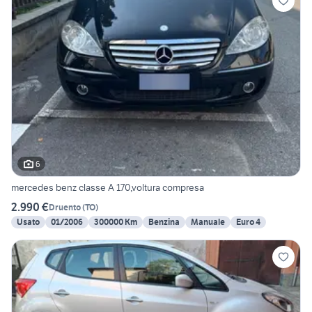
6
mercedes benz classe A 170,voltura compresa
2.990 €
Druento
(
TO
)
Usato
01/2006
300000 Km
Benzina
Manuale
Euro 4