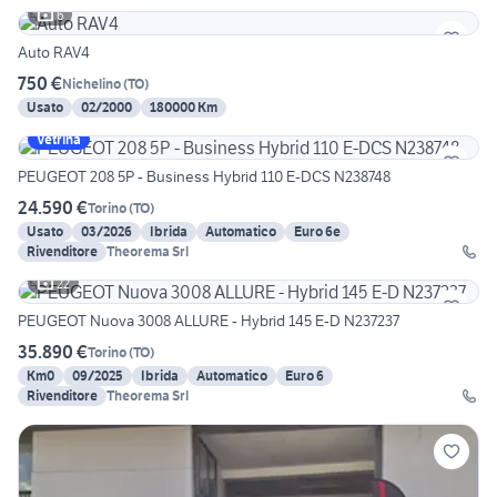
6
Auto RAV4
750 €
Nichelino
(
TO
)
Usato
02/2000
180000 Km
Vetrina
PEUGEOT 208 5P - Business Hybrid 110 E-DCS N238748
24.590 €
Torino
(
TO
)
Usato
03/2026
Ibrida
Automatico
Euro 6e
Rivenditore
Theorema Srl
22
PEUGEOT Nuova 3008 ALLURE - Hybrid 145 E-D N237237
35.890 €
Torino
(
TO
)
Km0
09/2025
Ibrida
Automatico
Euro 6
Rivenditore
Theorema Srl