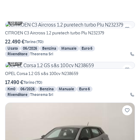
30
CITROEN C3 Aircross 1.2 puretech turbo Plu N232379
22.490 €
Torino
(
TO
)
Usato
06/2026
Benzina
Manuale
Euro 6
Rivenditore
Theorema Srl
24
OPEL Corsa 1.2 GS s&s 100cv N238659
17.490 €
Torino
(
TO
)
Km0
06/2026
Benzina
Manuale
Euro 6
Rivenditore
Theorema Srl