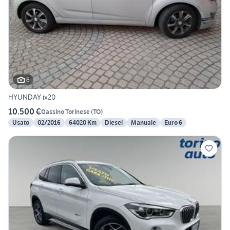
6
HYUNDAY ix20
10.500 €
Gassino Torinese
(
TO
)
Usato
02/2016
64020 Km
Diesel
Manuale
Euro 6