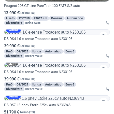
Peugeot 208 GT Line PureTech 100 EAT8 S/S auto
13.990 €
Torino
(
TO
)
Usato
12/2019
73617 Km
Benzina
Automatico
Rivenditore
Torino Auto
Vetrina
DS DS4 1.6 e-tense Trocadero auto N230106
39.990 €
Torino
(
TO
)
Km0
04/2025
Ibrida
Automatico
Euro 6
Rivenditore
Theorema Srl
27
DS DS4 1.6 e-tense Trocadero auto N230106
39.990 €
Torino
(
TO
)
Km0
04/2025
Ibrida
Automatico
Euro 6
Rivenditore
Theorema Srl
Vetrina
DS DS7 1.6 phev Etoile 225cv auto N236943
51.790 €
Torino
(
TO
)