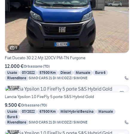
9
Fiat Ducato 30 2.2 Mjt 120CV PM-TN Furgone
12.000 €
Orbassano
(
TO
)
Usato
07/2022
57500 Km
Diesel
Manuale
Euro 6
Rivenditore
SIMO CARS 21 DI MICOZZI SIMONE
8
Lancia Ypsilon 1.0 FireFly 5 porte S&S Hybrid Gold
9.500 €
Orbassano
(
TO
)
Usato
07/2022
67500 Km
Mild Hybrid Benzina
Manuale
Euro 6
Rivenditore
SIMO CARS 21 DI MICOZZI SIMONE
7