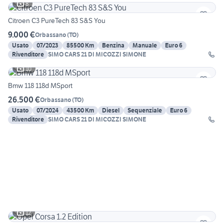
8
Citroen C3 PureTech 83 S&S You
9.000 €
Orbassano
(
TO
)
Usato
07/2023
85500 Km
Benzina
Manuale
Euro 6
Rivenditore
SIMO CARS 21 DI MICOZZI SIMONE
10
Bmw 118 118d MSport
26.500 €
Orbassano
(
TO
)
Usato
07/2024
43500 Km
Diesel
Sequenziale
Euro 6
Rivenditore
SIMO CARS 21 DI MICOZZI SIMONE
12