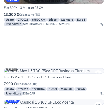
Fiat 500X 1.3 MultiJet 95 CV
13.000 €
Orbassano
(
TO
)
Usato
07/2023
67500 Km
Diesel
Manuale
Euro 6
Rivenditore
SIMO CARS 21 DI MICOZZI SIMONE
20
Ford B-Max 1.5 TDCi 75cv DPF Business Titanium
7.990 €
Orbassano
(
TO
)
Usato
07/2017
32790 Km
Diesel
Manuale
Euro 6
Rivenditore
DEA CAR
Vetrina