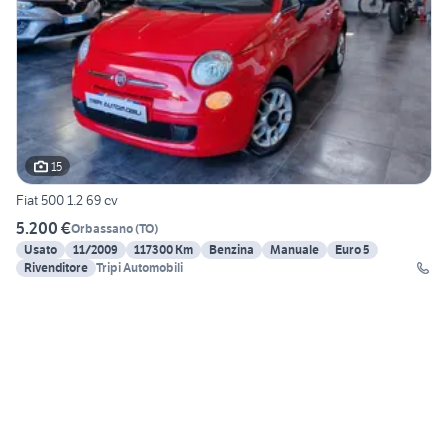
15
Fiat 500 1.2 69 cv
5.200 €
Orbassano
(
TO
)
Usato
11/2009
117300 Km
Benzina
Manuale
Euro 5
Rivenditore
Tripi Automobili