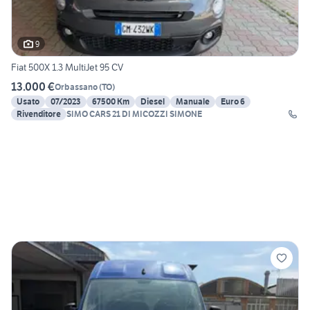
9
Fiat 500X 1.3 MultiJet 95 CV
13.000 €
Orbassano
(
TO
)
Usato
07/2023
67500 Km
Diesel
Manuale
Euro 6
Rivenditore
SIMO CARS 21 DI MICOZZI SIMONE