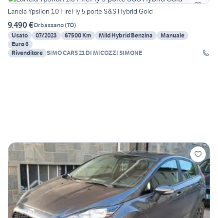
Lancia Ypsilon 1.0 FireFly 5 porte S&S Hybrid Gold
9.490 €
Orbassano
(
TO
)
Usato
07/2023
67500 Km
Mild Hybrid Benzina
Manuale
Euro 6
Rivenditore
SIMO CARS 21 DI MICOZZI SIMONE