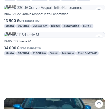
6
Bmw 330dA Xdrive Msport Tetto Panoramico
13.500 €
Orbassano
(
TO
)
Usato
09/2013
251631 Km
Diesel
Automatico
Euro 5
5
BMW 118d serie M
34.000 €
Orbassano
(
TO
)
Usato
03/2024
21000 Km
Diesel
Manuale
Euro 6d-TEMP