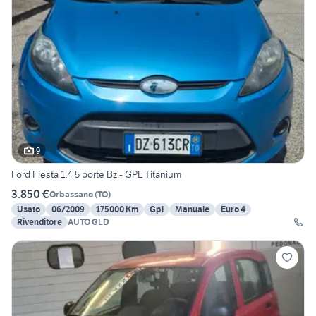
9
Ford Fiesta 1.4 5 porte Bz.- GPL Titanium
3.850 €
Orbassano
(
TO
)
Usato
06/2009
175000 Km
Gpl
Manuale
Euro 4
Rivenditore
AUTO GLD