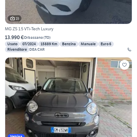
19
MG ZS 1.5 VTi-Tech Luxury
13.990 €
Orbassano
(
TO
)
Usato
07/2024
15889 Km
Benzina
Manuale
Euro 6
Rivenditore
DEA CAR
Vetrina