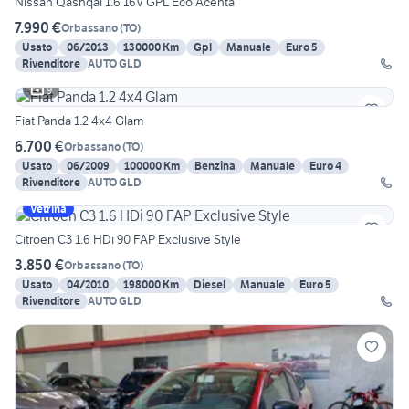
Nissan Qashqai 1.6 16V GPL Eco Acenta
7.990 €
Orbassano
(
TO
)
Usato
06/2013
130000 Km
Gpl
Manuale
Euro 5
Rivenditore
AUTO GLD
9
Fiat Panda 1.2 4x4 Glam
6.700 €
Orbassano
(
TO
)
Usato
06/2009
100000 Km
Benzina
Manuale
Euro 4
Rivenditore
AUTO GLD
Vetrina
Citroen C3 1.6 HDi 90 FAP Exclusive Style
3.850 €
Orbassano
(
TO
)
Usato
04/2010
198000 Km
Diesel
Manuale
Euro 5
Rivenditore
AUTO GLD