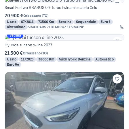
Smart ForTwo BRABUS 0.9 Turbo twinamic cabrio Xclu
20.900 €
Orbassano
(
TO
)
Usato
07/2016
73500 Km
Benzina
Sequenziale
Euro 6
Rivenditore
SIMO CARS 21 DI MICOZZI SIMONE
Vetrina
Hyundai tucson x-line 2023
21.500 €
Orbassano
(
TO
)
Usato
11/2023
38000 Km
Mild Hybrid Benzina
Automatico
Euro 6e