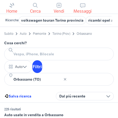
Home
Cerca
Vendi
Messaggi
volkswagen touran Torino provincia
ricambi opel acc
Ricerche
Subito
Auto
Piemonte
Torino (Prov)
Orbassano
Cosa cerchi?
Filtri
Auto
Salva ricerca
Dal più recente
225 risultati
Auto usate in vendita a Orbassano