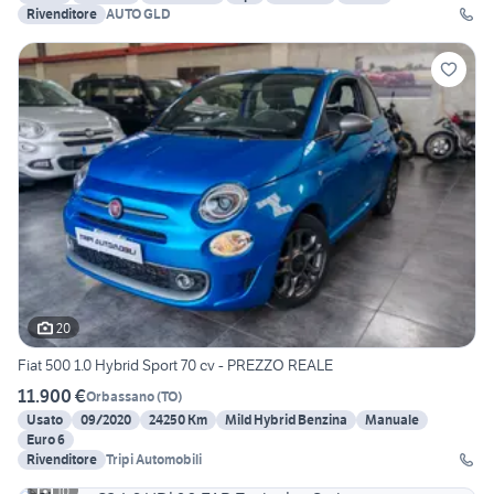
Rivenditore
AUTO GLD
20
Fiat 500 1.0 Hybrid Sport 70 cv - PREZZO REALE
11.900 €
Orbassano
(
TO
)
Usato
09/2020
24250 Km
Mild Hybrid Benzina
Manuale
Euro 6
Rivenditore
Tripi Automobili
10