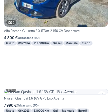
6
Alfa Romeo Giulietta 2.0 JTDm-2 150 CV Distinctive
4.800 €
Orbassano
(
TO
)
Usato
09/2014
219000 Km
Diesel
Manuale
Euro 5
9
Nissan Qashqai 1.6 16V GPL Eco Acenta
7.990 €
Orbassano
(
TO
)
Usato
06/2013
130000 Km
Gpl
Manuale
Euro 5