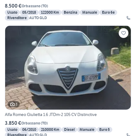
8.500 €
Orbassano
(
TO
)
Usato
05/2018
122000 Km
Benzina
Manuale
Euro 6e
Rivenditore
AUTO GLD
8
Alfa Romeo Giulietta 1.6 JTDm-2 105 CV Distinctive
3.850 €
Orbassano
(
TO
)
Usato
06/2010
210000 Km
Diesel
Manuale
Euro 5
Rivenditore
AUTO GLD