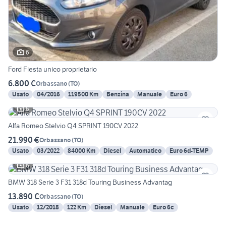
6
Ford Fiesta unico proprietario
6.800 €
Orbassano
(
TO
)
Usato
04/2016
119500 Km
Benzina
Manuale
Euro 6
6
Alfa Romeo Stelvio Q4 SPRINT 190CV 2022
21.990 €
Orbassano
(
TO
)
Usato
03/2022
84000 Km
Diesel
Automatico
Euro 6d-TEMP
6
BMW 318 Serie 3 F31 318d Touring Business Advantag
13.890 €
Orbassano
(
TO
)
Usato
12/2018
122 Km
Diesel
Manuale
Euro 6c