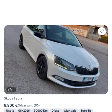
3
Skoda Fabia
8.900 €
Orbassano
(
TO
)
Usato
06/2016
90000 Km
Diesel
Manuale
Euro 6b