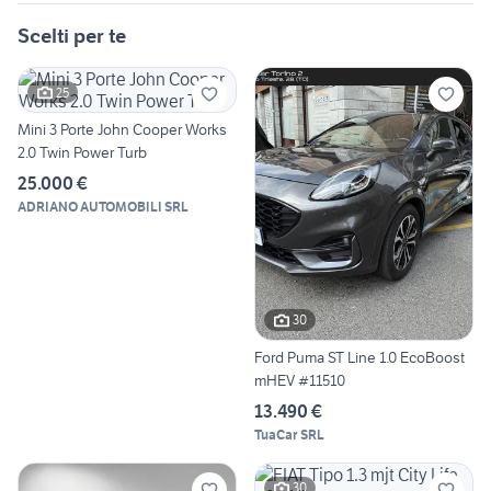
Scelti per te
25
Mini 3 Porte John Cooper Works
2.0 Twin Power Turb
25.000 €
ADRIANO AUTOMOBILI SRL
30
Ford Puma ST Line 1.0 EcoBoost
mHEV #11510
13.490 €
TuaCar SRL
30