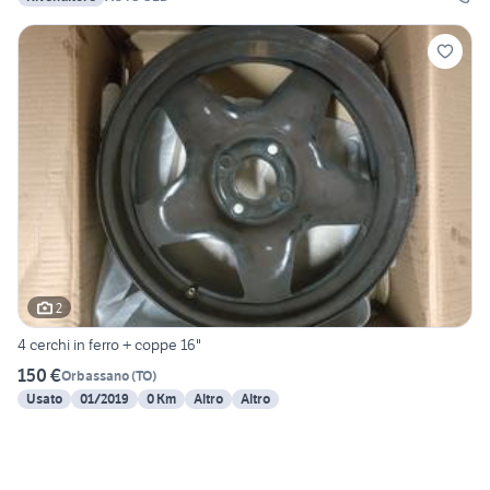
2
4 cerchi in ferro + coppe 16"
150 €
Orbassano
(
TO
)
Usato
01/2019
0 Km
Altro
Altro