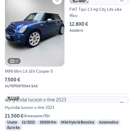
FIAT Tipo 1.3 mjt City Life s&s
95cv
12.800 €
Autobro
17
MINI Mini 1.6 16V Cooper S
7.500 €
AUTOTORTONA SAS
5
Hyundai tucson x-line 2023
21.500 €
Orbassano
(
TO
)
Usato
11/2023
38000 Km
Mild Hybrid Benzina
Automatico
Euro 6e