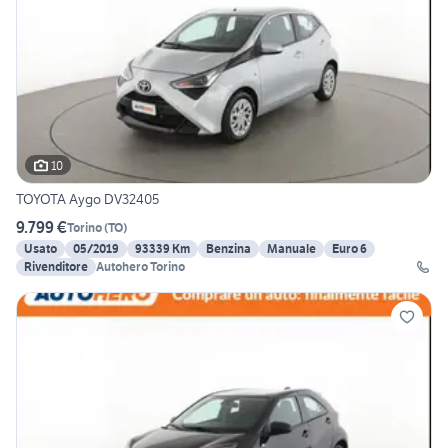
10
TOYOTA Aygo DV32405
9.799 €
Torino
(
TO
)
Usato
05/2019
93339 Km
Benzina
Manuale
Euro 6
Rivenditore
Autohero Torino