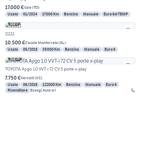
17.000 €
Vaie
(
TO
)
Usato
01/2024
17000 Km
Benzina
Manuale
Euro 6d-TEMP
3
11111
10.500 €
Casale Monferrato
(
AL
)
Usato
05/2019
35000 Km
Benzina
Manuale
Euro 6
15
TOYOTA Aygo 1.0 VVT-i 72 CV 5 porte x-play
7.750 €
Vercelli
(
VC
)
Usato
06/2019
122000 Km
Benzina
Manuale
Euro 6
Rivenditore
Essegi Auto srl