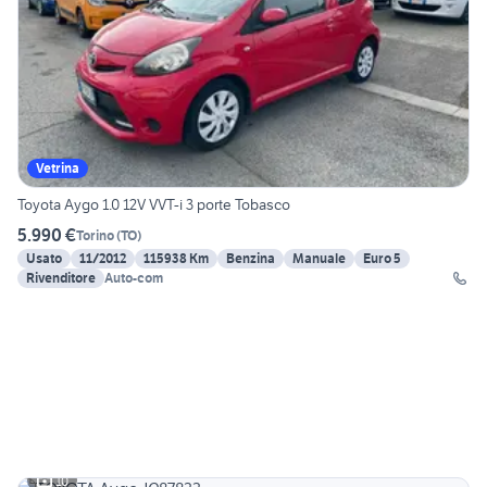
Vetrina
Toyota Aygo 1.0 12V VVT-i 3 porte Tobasco
5.990 €
Torino
(
TO
)
Usato
11/2012
115938 Km
Benzina
Manuale
Euro 5
Rivenditore
Auto-com
10