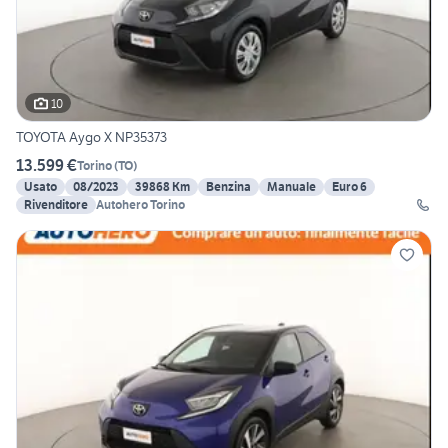
10
TOYOTA Aygo X NP35373
13.599 €
Torino
(
TO
)
Usato
08/2023
39868 Km
Benzina
Manuale
Euro 6
Rivenditore
Autohero Torino