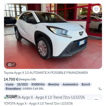
17
Toyota Aygo X 1.0 AUTOMATICA POSSIBILE FINANZIAMEN
14.700 €
Omegna
(
VB
)
Usato
10/2022
53000 Km
Benzina
Automatico
Euro 6
Rivenditore
GREEN CAR SRL
20
TOYOTA Aygo X - Aygo X 1.0 Trend 72cv U233726