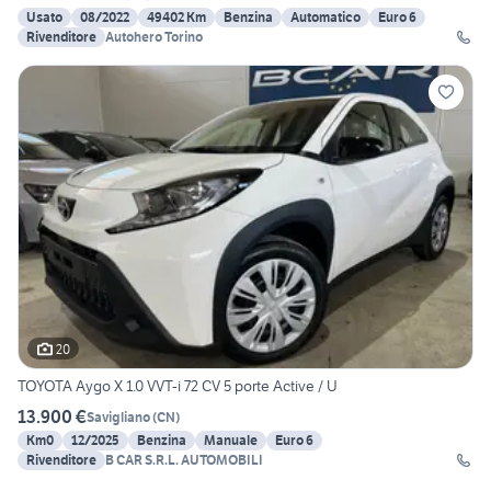
Usato
08/2022
49402 Km
Benzina
Automatico
Euro 6
Rivenditore
Autohero Torino
20
TOYOTA Aygo X 1.0 VVT-i 72 CV 5 porte Active / U
13.900 €
Savigliano
(
CN
)
Km0
12/2025
Benzina
Manuale
Euro 6
Rivenditore
B CAR S.R.L. AUTOMOBILI