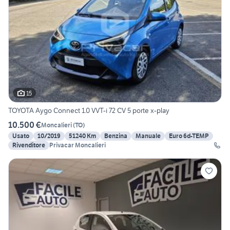
15
TOYOTA Aygo Connect 1.0 VVT-i 72 CV 5 porte x-play
10.500 €
Moncalieri
(
TO
)
Usato
10/2019
51240 Km
Benzina
Manuale
Euro 6d-TEMP
Rivenditore
Privacar Moncalieri