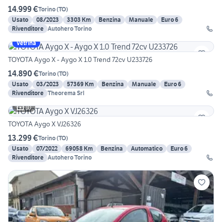
14.999 €
Torino
(
TO
)
Usato
08/2023
3303 Km
Benzina
Manuale
Euro 6
Rivenditore
Autohero Torino
Vetrina
TOYOTA Aygo X - Aygo X 1.0 Trend 72cv U233726
14.890 €
Torino
(
TO
)
Usato
03/2023
57369 Km
Benzina
Manuale
Euro 6
Rivenditore
Theorema Srl
10
TOYOTA Aygo X VJ26326
13.299 €
Torino
(
TO
)
Usato
07/2022
69058 Km
Benzina
Automatico
Euro 6
Rivenditore
Autohero Torino