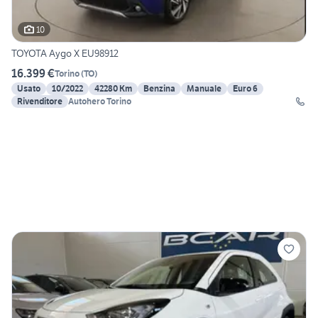
10
TOYOTA Aygo X EU98912
16.399 €
Torino
(
TO
)
Usato
10/2022
42280 Km
Benzina
Manuale
Euro 6
Rivenditore
Autohero Torino