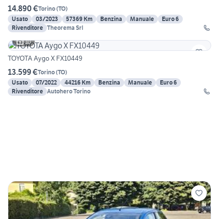
14.890 €
Torino
(
TO
)
Usato
03/2023
57369 Km
Benzina
Manuale
Euro 6
Rivenditore
Theorema Srl
10
TOYOTA Aygo X FX10449
13.599 €
Torino
(
TO
)
Usato
07/2022
44216 Km
Benzina
Manuale
Euro 6
Rivenditore
Autohero Torino