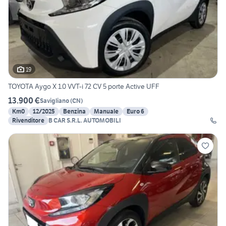
19
TOYOTA Aygo X 1.0 VVT-i 72 CV 5 porte Active UFF
13.900 €
Savigliano
(
CN
)
Km0
12/2025
Benzina
Manuale
Euro 6
Rivenditore
B CAR S.R.L. AUTOMOBILI