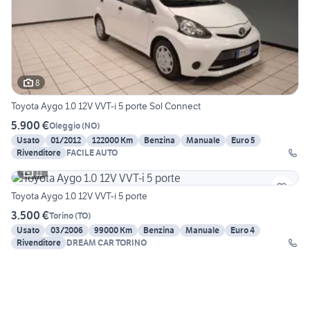
8
Toyota Aygo 1.0 12V VVT-i 5 porte Sol Connect
5.900 €
Oleggio
(
NO
)
Usato
01/2012
122000 Km
Benzina
Manuale
Euro 5
Rivenditore
FACILE AUTO
11
Toyota Aygo 1.0 12V VVT-i 5 porte
3.500 €
Torino
(
TO
)
Usato
03/2006
99000 Km
Benzina
Manuale
Euro 4
Rivenditore
DREAM CAR TORINO