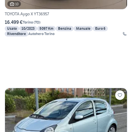
10
TOYOTA Aygo X YT36957
16.499 €
Torino
(
TO
)
Usato
10/2023
5097 Km
Benzina
Manuale
Euro 6
Rivenditore
Autohero Torino