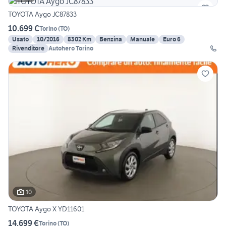
TOYOTA Aygo JC87833
10.699 €
Torino
(
TO
)
Usato
10/2016
8302 Km
Benzina
Manuale
Euro 6
Rivenditore
Autohero Torino
10
TOYOTA Aygo X YD11601
14.699 €
Torino
(
TO
)