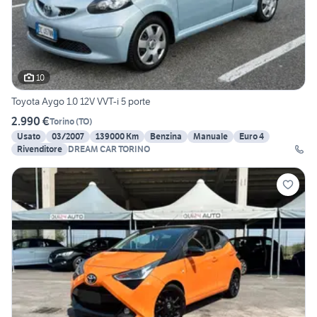
10
Toyota Aygo 1.0 12V VVT-i 5 porte
2.990 €
Torino
(
TO
)
Usato
03/2007
139000 Km
Benzina
Manuale
Euro 4
Rivenditore
DREAM CAR TORINO