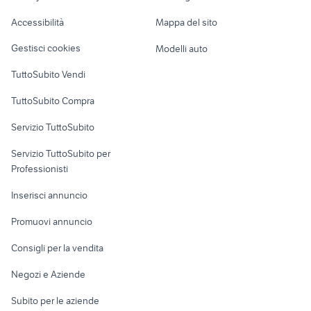
kia venga usata
maggiolino 1963
Caravan e Camper
Accessibilità
Mappa del sito
mitsubishi pajero auto
porsche macan Veneto
Loft, mansarde e
Veicoli commerciali
altro
Gestisci cookies
Modelli auto
Case vacanza
TuttoSubito Vendi
Uffici e Locali
TuttoSubito Compra
commerciali
Servizio TuttoSubito
elettronica
per la casa e la
sports e hobby
Servizio TuttoSubito per
persona
Informatica
Animali
Professionisti
Arredamento e
Console e
Accessori per
Casalinghi
Inserisci annuncio
Videogiochi
animali
Elettrodomestici
Promuovi annuncio
Audio/Video
Musica e Film
Giardino e Fai da te
Consigli per la vendita
Fotografia
Libri e Riviste
Abbigliamento e
Negozi e Aziende
Telefonia
Strumenti Musicali
Accessori
Subito per le aziende
Sports