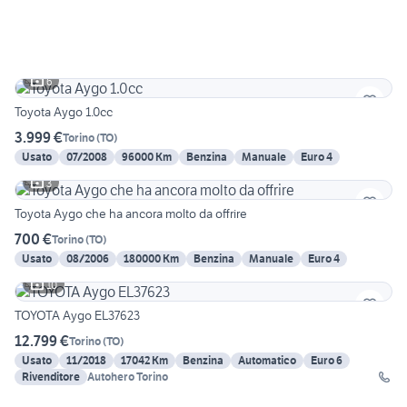
6
Toyota Aygo 1.0cc
3.999 €
Torino
(
TO
)
Usato
07/2008
96000 Km
Benzina
Manuale
Euro 4
3
Toyota Aygo che ha ancora molto da offrire
700 €
Torino
(
TO
)
Usato
08/2006
180000 Km
Benzina
Manuale
Euro 4
10
TOYOTA Aygo EL37623
12.799 €
Torino
(
TO
)
Usato
11/2018
17042 Km
Benzina
Automatico
Euro 6
Rivenditore
Autohero Torino