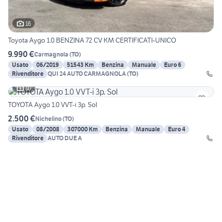
16
Toyota Aygo 1.0 BENZINA 72 CV KM CERTIFICATI-UNICO
9.990 €
Carmagnola
(
TO
)
Usato
06/2019
51543 Km
Benzina
Manuale
Euro 6
Rivenditore
QUI 24 AUTO CARMAGNOLA (TO)
10
TOYOTA Aygo 1.0 VVT-i 3p. Sol
2.500 €
Nichelino
(
TO
)
Usato
08/2008
307000 Km
Benzina
Manuale
Euro 4
Rivenditore
AUTO DUE A