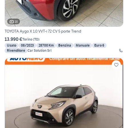
16
TOYOTA Aygo X 1.0 VVT-i 72 CV 5 porte Trend
13.990 €
Torino
(
TO
)
Usato
08/2023
28700 Km
Benzina
Manuale
Euro 6
Rivenditore
Car Solution Srl