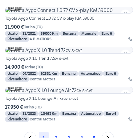
13
Toyota Aygo Connect 1.0 72 CV x-play KM 39000
11.900 €
Torino
(
TO
)
Usato
11/2021
39000 Km
Benzina
Manuale
Euro 6
Rivenditore
A.P. MOTORS
15
Toyota Aygo X 1.0 Trend 72cv s-cvt
14.900 €
Torino
(
TO
)
Usato
07/2022
62331 Km
Benzina
Automatico
Euro 6
Rivenditore
Central Motors
14
Toyota Aygo X 1.0 Lounge Air 72cv s-cvt
17.950 €
Torino
(
TO
)
Usato
11/2023
10462 Km
Benzina
Automatico
Euro 6
Rivenditore
Central Motors