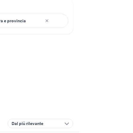
Dal più rilevante