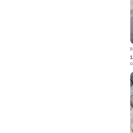
B
1
C