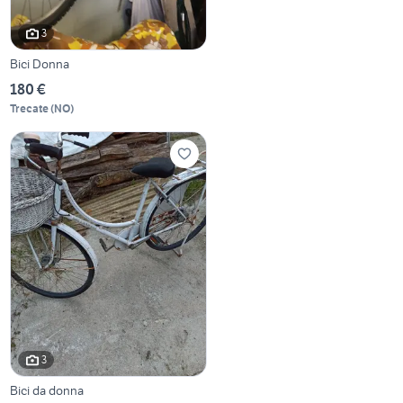
3
Bici Donna
180 €
Trecate
(
NO
)
3
Bici da donna