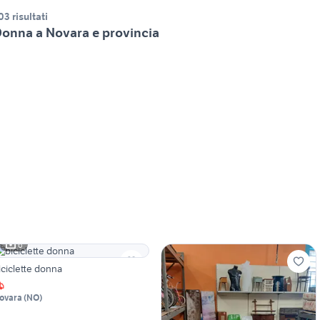
03 risultati
onna a Novara e provincia
6
biciclette donna
ovara
(
NO
)