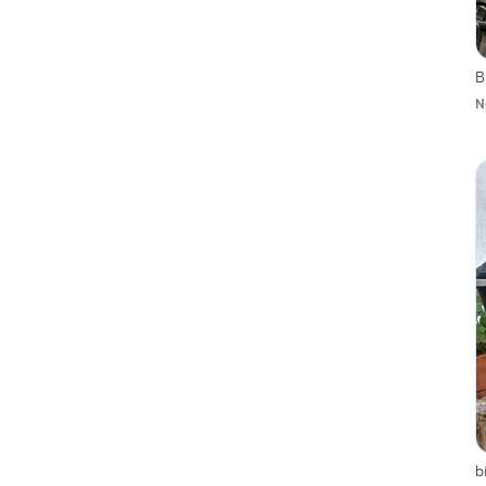
B
N
b