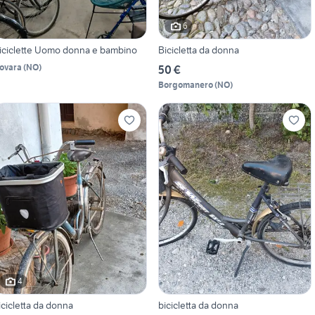
6
iciclette Uomo donna e bambino
Bicicletta da donna
ovara
(
NO
)
50 €
Borgomanero
(
NO
)
4
icicletta da donna
bicicletta da donna