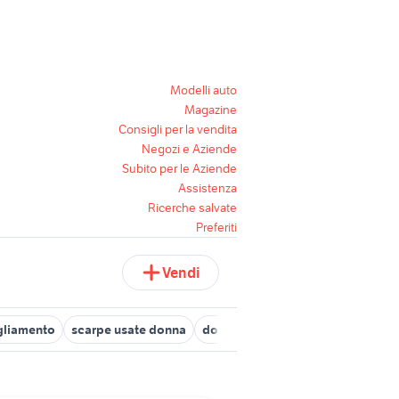
Modelli auto
Magazine
Consigli per la vendita
Negozi e Aziende
Subito per le Aziende
Assistenza
Ricerche salvate
Preferiti
Vendi
gliamento
scarpe usate donna
donna delle pulizie
bicicletta 