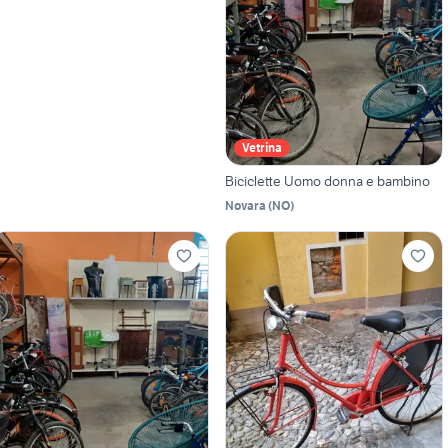
Vetrina
Biciclette Uomo donna e bambino
Novara
(
NO
)