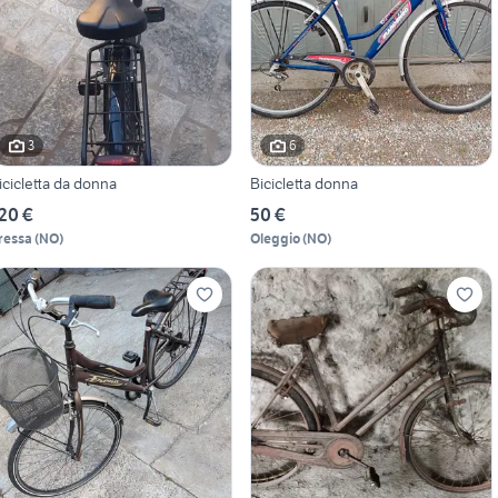
3
6
icicletta da donna
Bicicletta donna
20 €
50 €
ressa
(
NO
)
Oleggio
(
NO
)