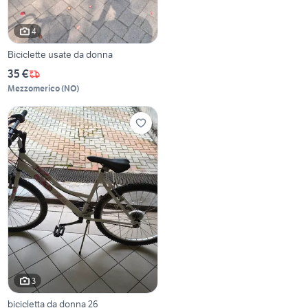
4
Biciclette usate da donna
35 €
Mezzomerico
(
NO
)
3
bicicletta da donna 26