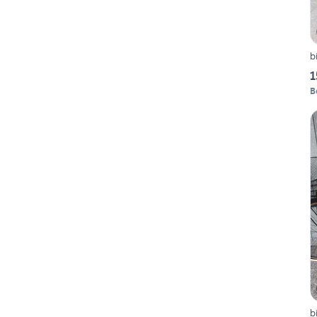
b
1
B
b