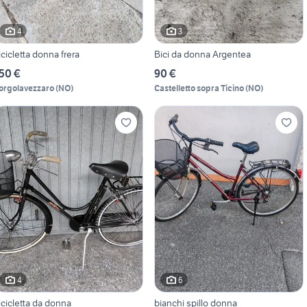
4
3
icicletta donna frera
Bici da donna Argentea
50 €
90 €
orgolavezzaro
(
NO
)
Castelletto sopra Ticino
(
NO
)
4
6
icicletta da donna
bianchi spillo donna