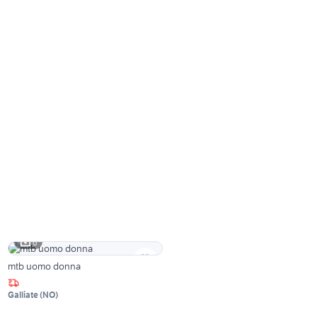
6
mtb uomo donna
Galliate
(
NO
)