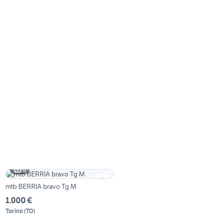
6
mtb BERRIA bravo Tg M
1.000 €
Torino
(
TO
)