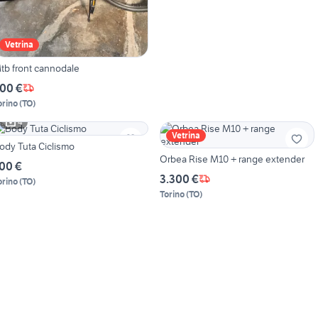
Vetrina
tb front cannodale
00 €
orino
(
TO
)
4
Vetrina
ody Tuta Ciclismo
Orbea Rise M10 + range extender
00 €
3.300 €
orino
(
TO
)
Torino
(
TO
)