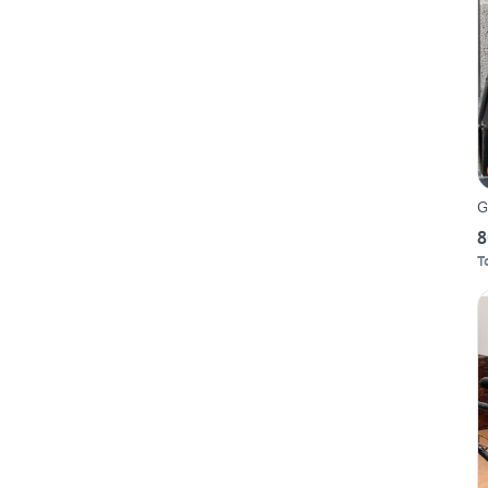
G
8
T