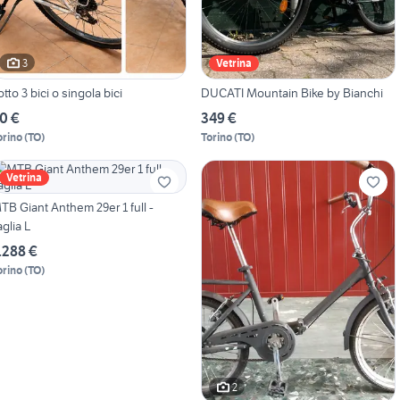
3
Vetrina
otto 3 bici o singola bici
DUCATI Mountain Bike by Bianchi
0 €
349 €
orino
(
TO
)
Torino
(
TO
)
Vetrina
TB Giant Anthem 29er 1 full -
aglia L
.288 €
orino
(
TO
)
2