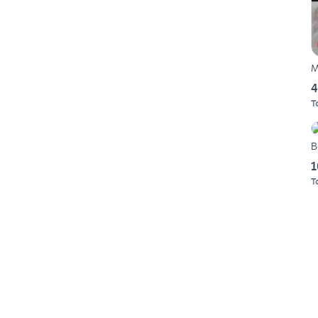
M
4
T
B
1
T