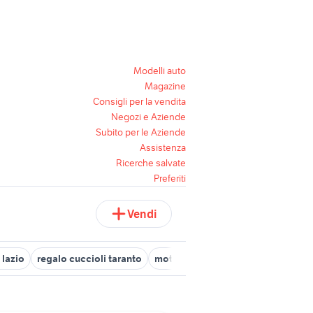
Modelli auto
Magazine
Consigli per la vendita
Negozi e Aziende
Subito per le Aziende
Assistenza
Ricerche salvate
Preferiti
Vendi
 lazio
regalo cuccioli taranto
moto usate trapani e provincia
g