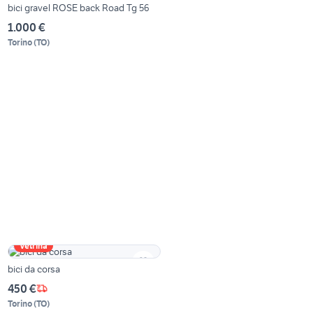
bici gravel ROSE back Road Tg 56
1.000 €
Torino
(
TO
)
Vetrina
bici da corsa
450 €
Torino
(
TO
)