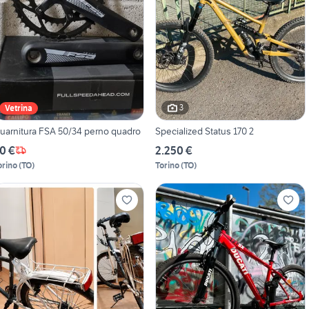
3
Vetrina
uarnitura FSA 50/34 perno quadro
Specialized Status 170 2
0 €
2.250 €
orino
(
TO
)
Torino
(
TO
)