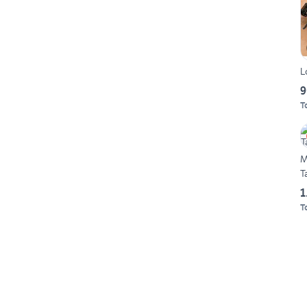
L
9
T
M
T
1
T