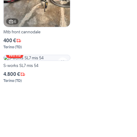
6
Mtb front cannodale
400 €
Torino
(
TO
)
Vetrina
S-works SL7 mis 54
4.800 €
Torino
(
TO
)