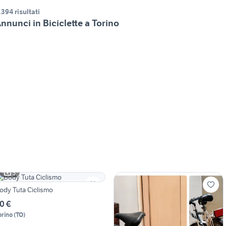
.394 risultati
nnunci in Biciclette a Torino
3
ody Tuta Ciclismo
0 €
orino
(
TO
)