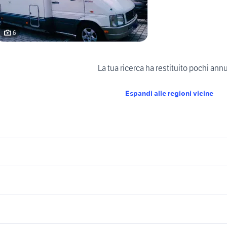
6
La tua ricerca ha restituito pochi ann
Espandi alle regioni vicine
icherche simili
Suggerimenti
amper usati formia
126 camper
i bull terrier
dria twin camper
affitto camper Cagliari provincia
iveco daily 4x4 camper
roulotte adria camp
amper ducato usato
autocaravan camper
doppio asse
gemellato camper
camper Mantova