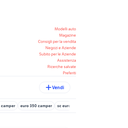
Modelli auto
Magazine
Consigli per la vendita
Negozi e Aziende
Subito per le Aziende
Assistenza
Ricerche salvate
Preferiti
Vendi
o camper
euro 350 camper
sc euro
5000 euro camper
campe