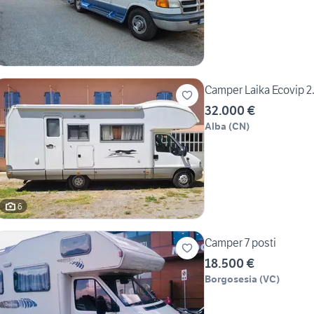
Camper Laika Ecovip 2.
32.000 €
Alba
(
CN
)
6
Camper 7 posti
18.500 €
Borgosesia
(
VC
)