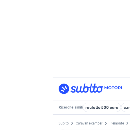
roulotte 500 euro
cam
Ricerche
simili
Subito
Caravan e camper
Piemonte