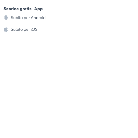
sports e hobby
reimo camper
a
Scarica gratis l'App
Animali
ia
nord camper
Subito per Android
ento e
Accessori per animali
hi
Subito per iOS
Musica e Film
omestici
Libri e Riviste
e Fai da te
Strumenti Musicali
amento e
ri
Sports
 i bambini
Biciclette
Collezionismo