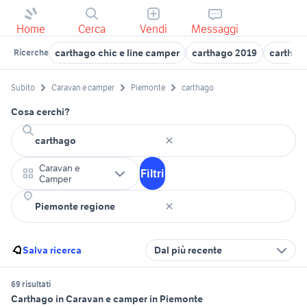
Home
Cerca
Vendi
Messaggi
carthago chic e line camper
carthago 2019
carthag
Ricerche
Subito
Caravan e camper
Piemonte
carthago
Cosa cerchi?
Caravan e
Filtri
Camper
Salva ricerca
Dal più recente
69 risultati
Carthago in Caravan e camper in Piemonte