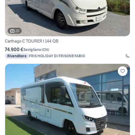
20
Carthago C TOURER I 144 QB
74.900 €
Savigliano
(
CN
)
Rivenditore
FRIS HOLIDAY DI FRISONE FABIO