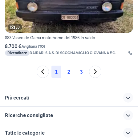
30
883 Vasco de Gama motorhome del 1986 in saldo
8.700 €
Avigliana
(
TO
)
Rivenditore
DAIRARI S.A.S. DI SCOGNAMIGLIO GIOVANNA E C.
1
2
3
Più cercati
Correlati
Richerche simili
Suggerimenti
Ricerche consigliate
carthago chic
camper ducato
silver
usato
kia utilitaria
iveco daily 4x4 camper
carthago malibu
cuneo camper
Tutte le categorie
usato
camper vecchi
Piemonte
casa mobile camper Piemonte
camper usati latina