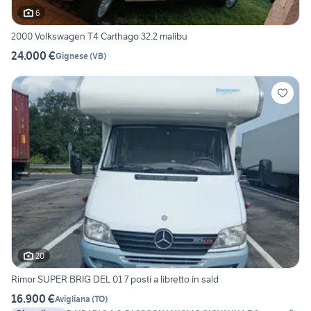
6
2000 Volkswagen T4 Carthago 32.2 malibu
24.000 €
Gignese
(
VB
)
20
Rimor SUPER BRIG DEL 01 7 posti a libretto in sald
16.900 €
Avigliana
(
TO
)