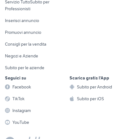
Servizio TuttoSubito per
persona
Informatica
Animali
Professionisti
Arredamento e
Console e
Accessori per
Casalinghi
Inserisci annuncio
Videogiochi
animali
Elettrodomestici
Promuovi annuncio
Audio/Video
Musica e Film
Giardino e Fai da te
Consigli per la vendita
Fotografia
Libri e Riviste
Abbigliamento e
Negozi e Aziende
Telefonia
Strumenti Musicali
Accessori
Subito per le aziende
Sports
Tutto per i bambini
Seguici su
Scarica gratis l'App
Biciclette
Facebook
Subito per Android
Collezionismo
TikTok
Subito per iOS
Instagram
YouTube