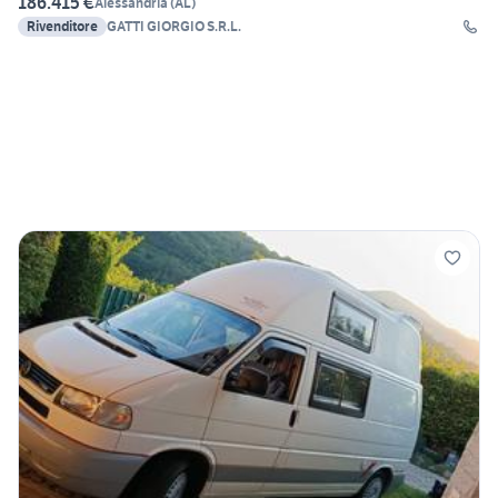
186.415 €
Alessandria
(
AL
)
Rivenditore
GATTI GIORGIO S.R.L.