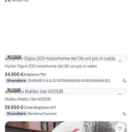
1 €
Torino
(
TO
)
20
Hymer Signo 200 motorhome del 06 uni pro in saldo
34.900 €
Avigliana
(
TO
)
Rivenditore
DAIRARI S.A.S. DI SCOGNAMIGLIO GIOVANNA E C.
19
Malibu Malibu Van 600DB
59.900 €
Castel Boglione
(
AT
)
Rivenditore
Barbera Caravan