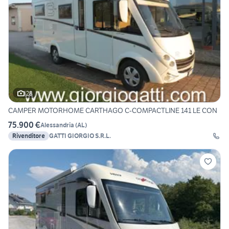
28
CAMPER MOTORHOME CARTHAGO C-COMPACTLINE 141 LE CON
75.900 €
Alessandria
(
AL
)
Rivenditore
GATTI GIORGIO S.R.L.