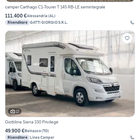
camper Carthago C1-Tourer T 145 RB-LE semintegrale
111.400 €
Alessandria
(
AL
)
Rivenditore
GATTI GIORGIO S.R.L.
17
Giottiline Siena 330 Privilege
49.900 €
Beinasco
(
TO
)
Rivenditore
Linea Camper