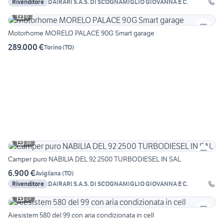
Rivenditore
DAIRARI S.A.S. DI SCOGNAMIGLIO GIOVANNA E C.
6
Motorhome MORELO PALACE 90G Smart garage
289.000 €
Torino
(
TO
)
18
Camper puro NABILIA DEL 92 2500 TURBODIESEL IN SAL
6.900 €
Avigliana
(
TO
)
Rivenditore
DAIRARI S.A.S. DI SCOGNAMIGLIO GIOVANNA E C.
27
Aiesistem 580 del 99 con aria condizionata in cell