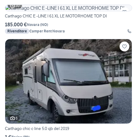
30
Carthago CHIC E -LINE I 61 XL LE MOTORHOME TOP DI
185.000 €
Novara
(
NO
)
Rivenditore
Camper Rent Novara
6
Carthago chic c line 5.0 qb del 2019