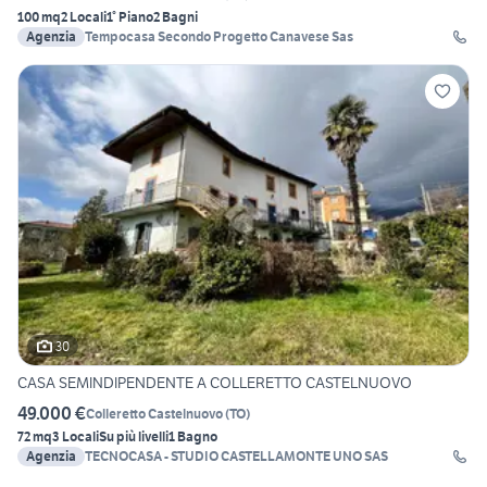
100 mq
2 Locali
1° Piano
2 Bagni
Agenzia
Tempocasa Secondo Progetto Canavese Sas
30
CASA SEMINDIPENDENTE A COLLERETTO CASTELNUOVO
49.000 €
Colleretto Castelnuovo
(
TO
)
72 mq
3 Locali
Su più livelli
1 Bagno
Agenzia
TECNOCASA - STUDIO CASTELLAMONTE UNO SAS