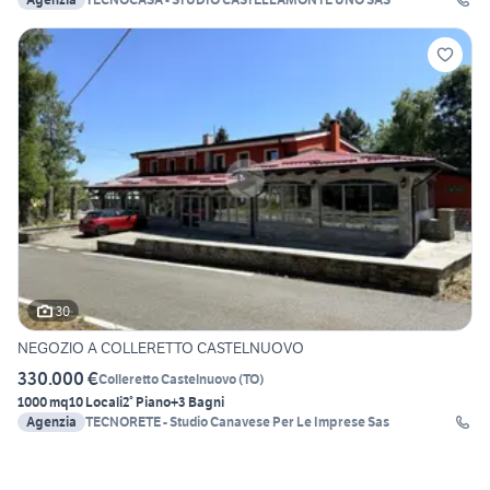
30
NEGOZIO A COLLERETTO CASTELNUOVO
330.000 €
Colleretto Castelnuovo
(
TO
)
1000 mq
10 Locali
2° Piano
+3 Bagni
Agenzia
TECNORETE - Studio Canavese Per Le Imprese Sas