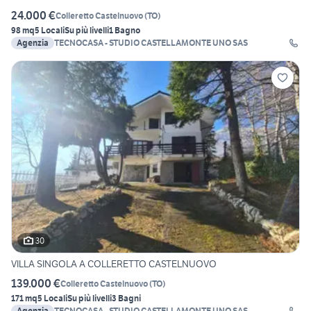
24.000 €
Colleretto Castelnuovo
(
TO
)
98 mq
5 Locali
Su più livelli
1 Bagno
Agenzia
TECNOCASA - STUDIO CASTELLAMONTE UNO SAS
30
VILLA SINGOLA A COLLERETTO CASTELNUOVO
139.000 €
Colleretto Castelnuovo
(
TO
)
171 mq
5 Locali
Su più livelli
3 Bagni
Agenzia
TECNOCASA - STUDIO CASTELLAMONTE UNO SAS