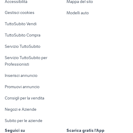
Accessibilità
Mappa del sito
dreame
citroen c5 diesel
Loft, mansarde e
Veicoli commerciali
altro
Gestisci cookies
Modelli auto
Case vacanza
TuttoSubito Vendi
Uffici e Locali
TuttoSubito Compra
commerciali
Servizio TuttoSubito
elettronica
per la casa e la
sports e hobby
Servizio TuttoSubito per
persona
Informatica
Animali
Professionisti
Arredamento e
Console e
Accessori per
Casalinghi
Inserisci annuncio
Videogiochi
animali
Elettrodomestici
Promuovi annuncio
Audio/Video
Musica e Film
Giardino e Fai da te
Consigli per la vendita
Fotografia
Libri e Riviste
Abbigliamento e
Negozi e Aziende
Telefonia
Strumenti Musicali
Accessori
Subito per le aziende
Sports
Tutto per i bambini
Seguici su
Scarica gratis l'App