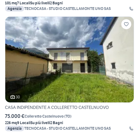
101 mq
7 Locali
Su più livelli
2 Bagni
Agenzia
TECNOCASA - STUDIO CASTELLAMONTE UNO SAS
30
CASA INDIPENDENTE A COLLERETTO CASTELNUOVO
75.000 €
Colleretto Castelnuovo
(
TO
)
226 mq
9 Locali
Su più livelli
2 Bagni
Agenzia
TECNOCASA - STUDIO CASTELLAMONTE UNO SAS