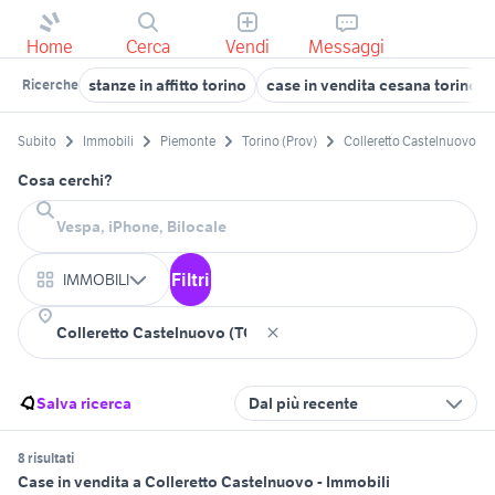
Home
Cerca
Vendi
Messaggi
stanze in affitto torino
case in vendita cesana torinese
Ricerche
Subito
Immobili
Piemonte
Torino (Prov)
Colleretto Castelnuovo
Cosa cerchi?
Filtri
IMMOBILI
Salva ricerca
Dal più recente
8 risultati
Case in vendita a Colleretto Castelnuovo - Immobili