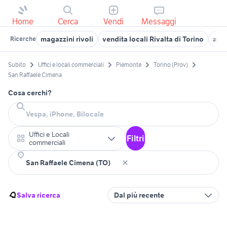
Home
Cerca
Vendi
Messaggi
magazzini rivoli
vendita locali Rivalta di Torino
affi
Ricerche
Subito
Uffici e locali commerciali
Piemonte
Torino (Prov)
San Raffaele Cimena
Cosa cerchi?
Uffici e Locali
Filtri
commerciali
Salva ricerca
Dal più recente