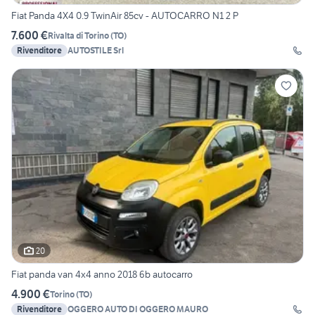
Fiat Panda 4X4 0.9 TwinAir 85cv - AUTOCARRO N1 2 P
7.600 €
Rivalta di Torino
(
TO
)
Rivenditore
AUTOSTILE Srl
20
Fiat panda van 4x4 anno 2018 6b autocarro
4.900 €
Torino
(
TO
)
Rivenditore
OGGERO AUTO DI OGGERO MAURO