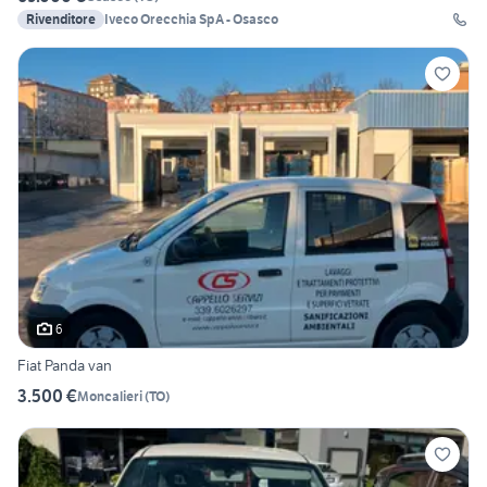
Rivenditore
Iveco Orecchia SpA - Osasco
6
Fiat Panda van
3.500 €
Moncalieri
(
TO
)