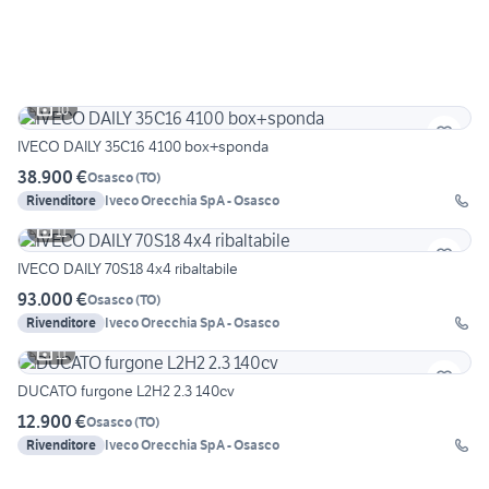
10
IVECO DAILY 35C16 4100 box+sponda
38.900 €
Osasco
(
TO
)
Rivenditore
Iveco Orecchia SpA - Osasco
11
IVECO DAILY 70S18 4x4 ribaltabile
93.000 €
Osasco
(
TO
)
Rivenditore
Iveco Orecchia SpA - Osasco
11
DUCATO furgone L2H2 2.3 140cv
12.900 €
Osasco
(
TO
)
Rivenditore
Iveco Orecchia SpA - Osasco