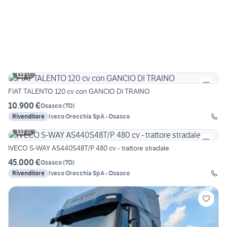
11
FIAT TALENTO 120 cv con GANCIO DI TRAINO
10.900 €
Osasco
(
TO
)
Rivenditore
Iveco Orecchia SpA - Osasco
11
IVECO S-WAY AS440S48T/P 480 cv - trattore stradale
45.000 €
Osasco
(
TO
)
Rivenditore
Iveco Orecchia SpA - Osasco