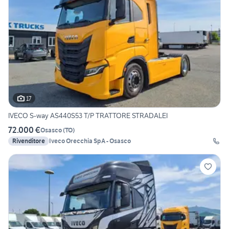
17
IVECO S-way AS440S53 T/P TRATTORE STRADALEI
72.000 €
Osasco
(
TO
)
Rivenditore
Iveco Orecchia SpA - Osasco