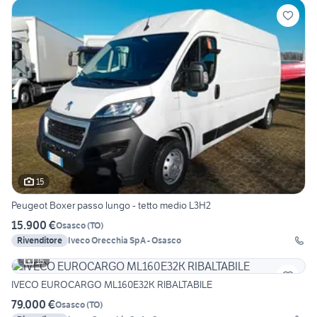
15
Peugeot Boxer passo lungo - tetto medio L3H2
15.900 €
Osasco
(
TO
)
Rivenditore
Iveco Orecchia SpA - Osasco
15
IVECO EUROCARGO ML160E32K RIBALTABILE
79.000 €
Osasco
(
TO
)