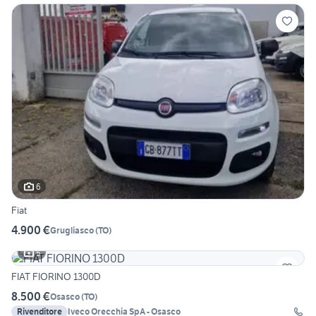
6
Fiat
4.900 €
Grugliasco
(
TO
)
5
FIAT FIORINO 1300D
8.500 €
Osasco
(
TO
)
Rivenditore
Iveco Orecchia SpA - Osasco