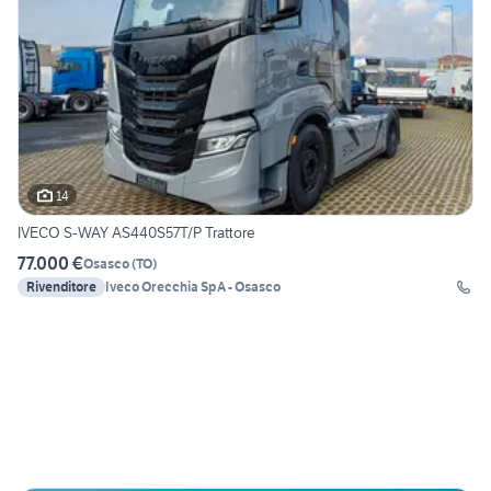
14
IVECO S-WAY AS440S57T/P Trattore
77.000 €
Osasco
(
TO
)
Rivenditore
Iveco Orecchia SpA - Osasco