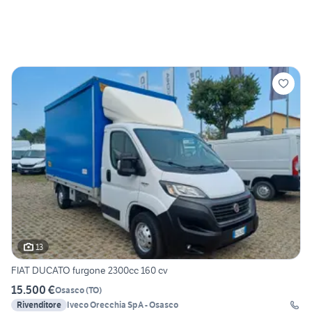
13
FIAT DUCATO furgone 2300cc 160 cv
15.500 €
Osasco
(
TO
)
Rivenditore
Iveco Orecchia SpA - Osasco