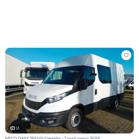
13
IVECO DAILY 35S14V CrewVan - 7 posti passo 3520L