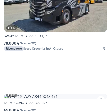
17
S-WAY IVECO AS440S53 T/P
78.000 €
Osasco
(
TO
)
Rivenditore
Iveco Orecchia SpA - Osasco
16
IVECO S-WAY AS440X48 4x4
69.000 €
Osasco
(
TO
)