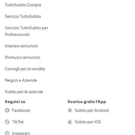
Uffici e Locali
TuttoSubito Compra
commerciali
Servizio TuttoSubito
elettronica
per la casa e la
sports e hobby
Servizio TuttoSubito per
persona
Informatica
Animali
Professionisti
Arredamento e
Console e
Accessori per
Casalinghi
Inserisci annuncio
Videogiochi
animali
Elettrodomestici
Promuovi annuncio
Audio/Video
Musica e Film
Giardino e Fai da te
Consigli per la vendita
Fotografia
Libri e Riviste
Abbigliamento e
Negozi e Aziende
Telefonia
Strumenti Musicali
Accessori
Subito per le aziende
Sports
Tutto per i bambini
Seguici su
Scarica gratis l'App
Biciclette
Facebook
Subito per Android
Collezionismo
TikTok
Subito per iOS
Instagram