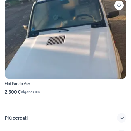
Fiat Panda Van
2.500 €
Vigone
(
TO
)
Più cercati
Correlati
Richerche simili
Suggerimenti