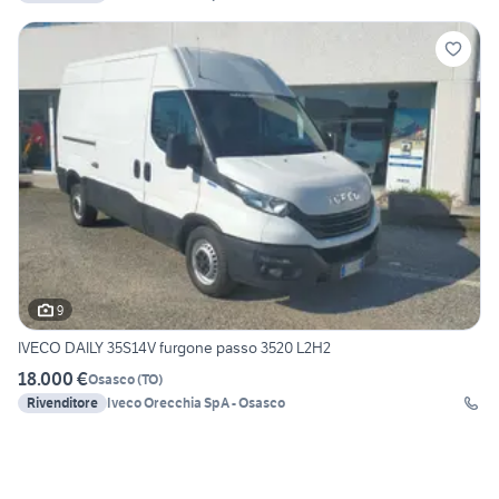
9
IVECO DAILY 35S14V furgone passo 3520 L2H2
18.000 €
Osasco
(
TO
)
Rivenditore
Iveco Orecchia SpA - Osasco