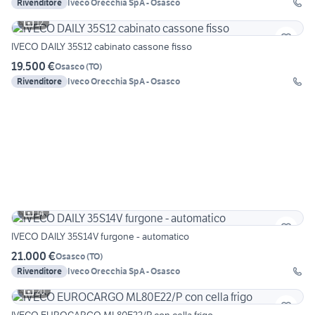
Rivenditore
Iveco Orecchia SpA - Osasco
12
IVECO DAILY 35S12 cabinato cassone fisso
19.500 €
Osasco
(
TO
)
Rivenditore
Iveco Orecchia SpA - Osasco
14
IVECO DAILY 35S14V furgone - automatico
21.000 €
Osasco
(
TO
)
Rivenditore
Iveco Orecchia SpA - Osasco
20