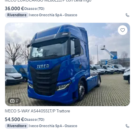
IVECO EUROCARGO ML80E22/P con cella frigo
36.000 €
Osasco
(
TO
)
Rivenditore
Iveco Orecchia SpA - Osasco
17
IVECO S-WAY AS440S51T/P Trattore
54.500 €
Osasco
(
TO
)
Rivenditore
Iveco Orecchia SpA - Osasco