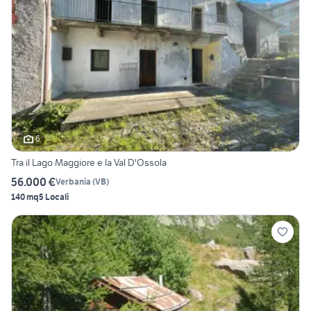
6
Tra il Lago Maggiore e la Val D'Ossola
56.000 €
Verbania
(
VB
)
140 mq
5 Locali