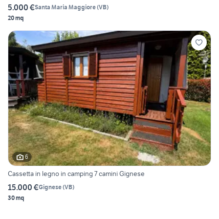
5.000 €
Santa Maria Maggiore
(
VB
)
20 mq
6
Cassetta in legno in camping 7 camini Gignese
15.000 €
Gignese
(
VB
)
30 mq