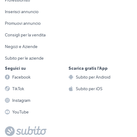
Arredamento e
Console e
Accessori per
Casalinghi
Inserisci annuncio
Videogiochi
animali
Elettrodomestici
Promuovi annuncio
Audio/Video
Musica e Film
Giardino e Fai da te
Consigli per la vendita
Fotografia
Libri e Riviste
Abbigliamento e
Negozi e Aziende
Telefonia
Strumenti Musicali
Accessori
Subito per le aziende
Sports
Tutto per i bambini
Seguici su
Scarica gratis l'App
Biciclette
Facebook
Subito per Android
Collezionismo
TikTok
Subito per iOS
Instagram
YouTube