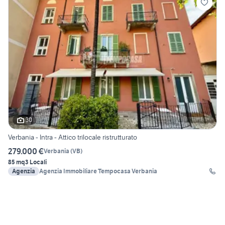
30
Verbania - Intra - Attico trilocale ristrutturato
279.000 €
Verbania
(
VB
)
85 mq
3 Locali
Agenzia
Agenzia Immobiliare Tempocasa Verbania