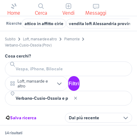
Home
Cerca
Vendi
Messaggi
attico in affitto cirie
vendita loft Alessandria provincia
Ricerche
Subito
Loft, mansarde e altro
Piemonte
Verbano-Cusio-Ossola (Prov)
Cosa cerchi?
Loft, mansarde e
Filtri
altro
Salva ricerca
Dal più recente
14 risultati