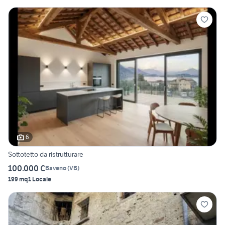
6
Sottotetto da ristrutturare
100.000 €
Baveno
(
VB
)
199 mq
1 Locale