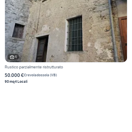
6
Rustico parzialmente ristrutturato
50.000 €
Crevoladossola
(
VB
)
90 mq
4 Locali