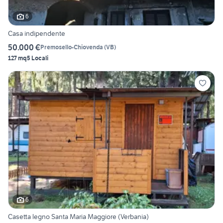
6
Casa indipendente
50.000 €
Premosello-Chiovenda
(
VB
)
127 mq
5 Locali
6
Casetta legno Santa Maria Maggiore (Verbania)