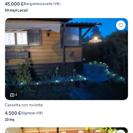
45.000 €
Borgomezzavalle
(
VB
)
50 mq
4 Locali
4
Cassetta con roulotte
4.500 €
Gignese
(
VB
)
20 mq