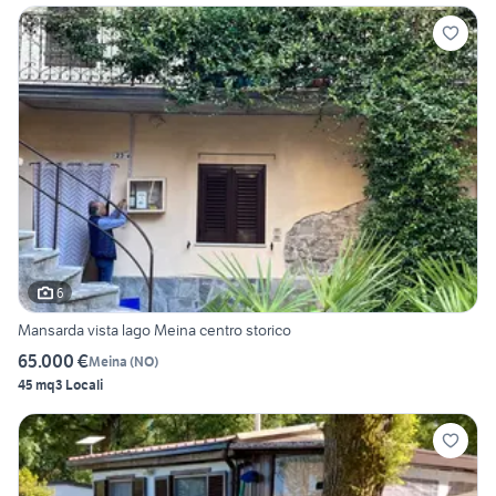
6
Mansarda vista lago Meina centro storico
65.000 €
Meina
(
NO
)
45 mq
3 Locali