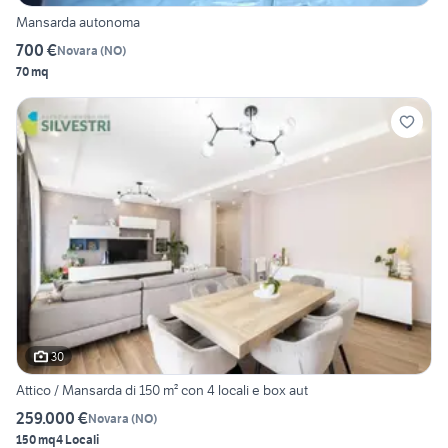
Mansarda autonoma
700 €
Novara
(
NO
)
70 mq
30
Attico / Mansarda di 150 m² con 4 locali e box aut
259.000 €
Novara
(
NO
)
150 mq
4 Locali