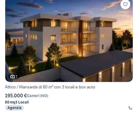
7
Attico / Mansarda di 80 m² con 3 locali e box auto
195.000 €
Cameri
(
NO
)
80 mq
3 Locali
Agenzia