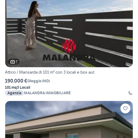
7
Attico / Mansarda di 101 m² con 3 locali e box aut
190.000 €
Oleggio
(
NO
)
101 mq
3 Locali
Agenzia
MALANDRA IMMOBILIARE