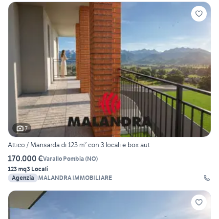
7
Attico / Mansarda di 123 m² con 3 locali e box aut
170.000 €
Varallo Pombia
(
NO
)
123 mq
3 Locali
Agenzia
MALANDRA IMMOBILIARE