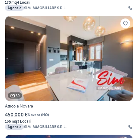
170 mq
4 Locali
Agenzia
SIM IMMOBILIARE S.R.L.
30
Attico a Novara
450.000 €
Novara
(
NO
)
155 mq
3 Locali
Agenzia
SIM IMMOBILIARE S.R.L.