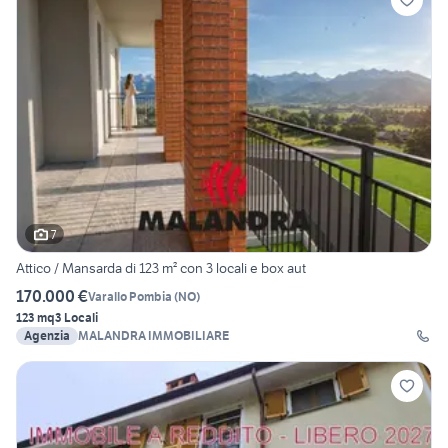
7
Attico / Mansarda di 123 m² con 3 locali e box aut
170.000 €
Varallo Pombia
(
NO
)
123 mq
3 Locali
Agenzia
MALANDRA IMMOBILIARE