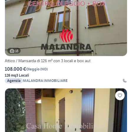
18
Attico / Mansarda di 126 m² con 3 locali e box aut
108.000 €
Oleggio
(
NO
)
126 mq
3 Locali
Agenzia
MALANDRA IMMOBILIARE