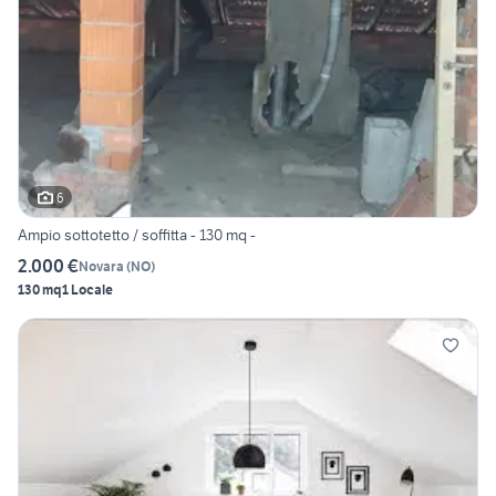
6
Ampio sottotetto / soffitta - 130 mq -
2.000 €
Novara
(
NO
)
130 mq
1 Locale