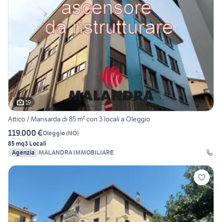
19
Attico / Mansarda di 85 m² con 3 locali a Oleggio
119.000 €
Oleggio
(
NO
)
85 mq
3 Locali
Agenzia
MALANDRA IMMOBILIARE