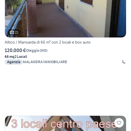
21
Attico / Mansarda di 66 m² con 2 locali e box auto
120.000 €
Oleggio
(
NO
)
66 mq
2 Locali
Agenzia
MALANDRA IMMOBILIARE