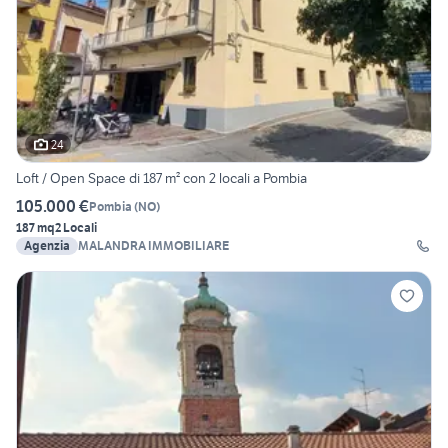
24
Loft / Open Space di 187 m² con 2 locali a Pombia
105.000 €
Pombia
(
NO
)
187 mq
2 Locali
Agenzia
MALANDRA IMMOBILIARE