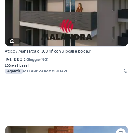
13
Attico / Mansarda di 100 m² con 3 locali e box aut
190.000 €
Oleggio
(
NO
)
100 mq
3 Locali
Agenzia
MALANDRA IMMOBILIARE