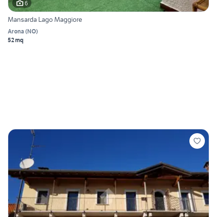
6
Mansarda Lago Maggiore
Arona
(
NO
)
52 mq