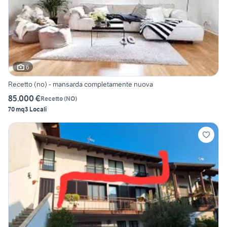
6
Recetto (no) - mansarda completamente nuova
85.000 €
Recetto
(
NO
)
70 mq
3 Locali