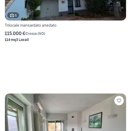
6
Trilocale mansardato arredato
115.000 €
Cressa
(
NO
)
114 mq
3 Locali