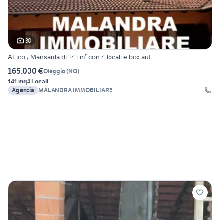
30
Attico / Mansarda di 141 m² con 4 locali e box aut
165.000 €
Oleggio
(
NO
)
141 mq
4 Locali
Agenzia
MALANDRA IMMOBILIARE