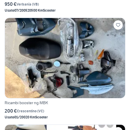
950 €
Verbania
(
VB
)
Usato
07/2005
20500 Km
Scooter
Ricambi booster ng MBK
200 €
Crescentino
(
VC
)
Usato
01/2002
0 Km
Scooter