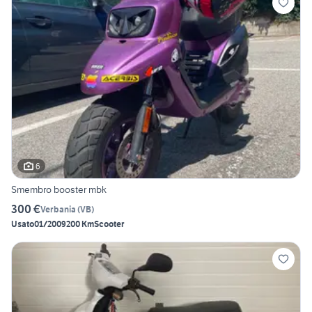
6
Smembro booster mbk
300 €
Verbania
(
VB
)
Usato
01/2009
200 Km
Scooter