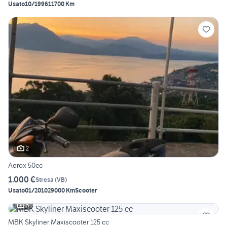
Usato
10/1996
11700 Km
2
Aerox 50cc
1.000 €
Stresa
(
VB
)
Usato
01/2010
29000 Km
Scooter
5
MBK Skyliner Maxiscooter 125 cc