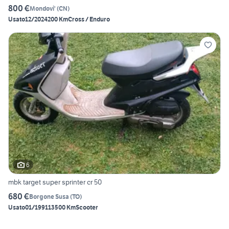
800 €
Mondovi'
(
CN
)
Usato
12/2024
200 Km
Cross / Enduro
6
mbk target super sprinter cr 50
680 €
Borgone Susa
(
TO
)
Usato
01/1991
13500 Km
Scooter