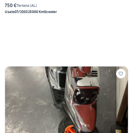
750 €
Tortona
(
AL
)
Usato
07/2003
25000 Km
Scooter