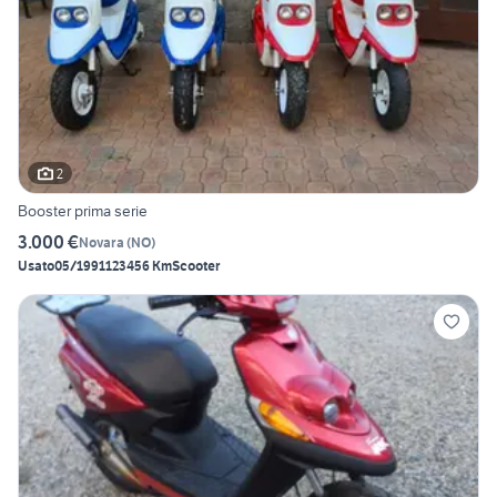
2
Booster prima serie
3.000 €
Novara
(
NO
)
Usato
05/1991
123456 Km
Scooter