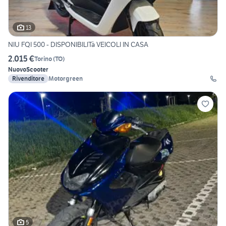
13
NIU FQI 500 - DISPONIBILITà VEICOLI IN CASA
2.015 €
Torino
(
TO
)
Nuovo
Scooter
Rivenditore
Motorgreen
5