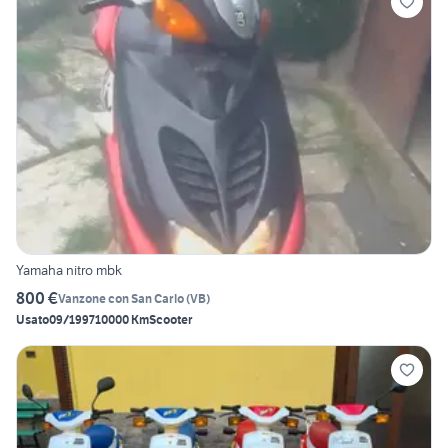
Yamaha nitro mbk
800 €
Vanzone con San Carlo
(
VB
)
Usato
09/1997
10000 Km
Scooter