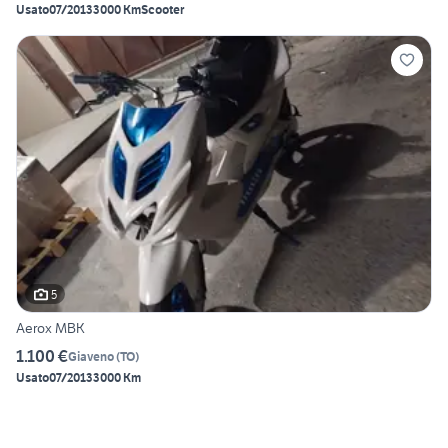
Usato
07/2013
3000 Km
Scooter
5
Aerox MBK
1.100 €
Giaveno
(
TO
)
Usato
07/2013
3000 Km