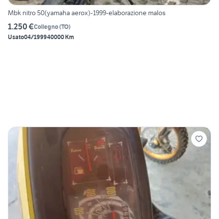
Mbk nitro 50(yamaha aerox)-1999-elaborazione malos
1.250 €
Collegno
(
TO
)
Usato
04/1999
40000 Km