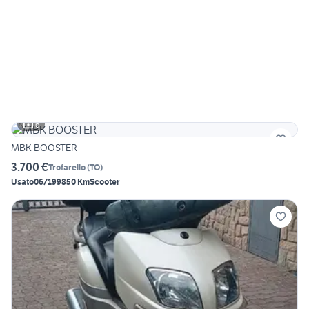
6
MBK BOOSTER
3.700 €
Trofarello
(
TO
)
Usato
06/1998
50 Km
Scooter