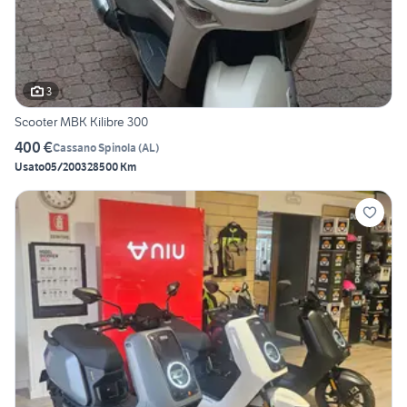
3
Scooter MBK Kilibre 300
400 €
Cassano Spinola
(
AL
)
Usato
05/2003
28500 Km