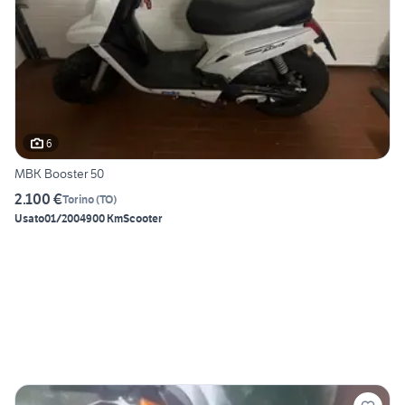
6
MBK Booster 50
2.100 €
Torino
(
TO
)
Usato
01/2004
900 Km
Scooter