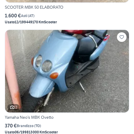
SCOOTER MBK 50 ELABORATO
1.600 €
Asti
(
AT
)
Usato
12/1994
49170 Km
Scooter
2
Yamaha Neo’s MBK Ovetto
370 €
Brandizzo
(
TO
)
Usato
06/1998
13000 Km
Scooter