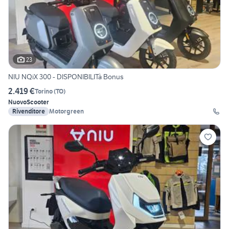
23
NIU NQiX 300 - DISPONIBILITà Bonus
2.419 €
Torino
(
TO
)
Nuovo
Scooter
Rivenditore
Motorgreen