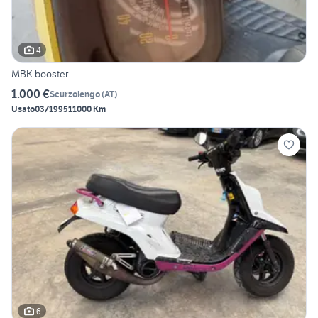
4
MBK booster
1.000 €
Scurzolengo
(
AT
)
Usato
03/1995
11000 Km
6