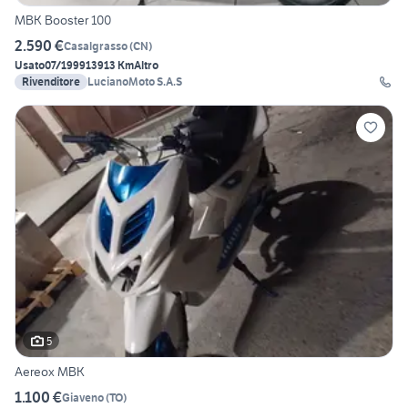
MBK Booster 100
2.590 €
Casalgrasso
(
CN
)
Usato
07/1999
13913 Km
Altro
Rivenditore
LucianoMoto S.A.S
5
Aereox MBK
1.100 €
Giaveno
(
TO
)