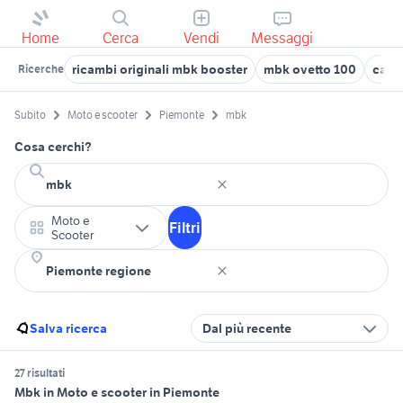
Home
Cerca
Vendi
Messaggi
ricambi originali mbk booster
mbk ovetto 100
care
Ricerche
Subito
Moto e scooter
Piemonte
mbk
Cosa cerchi?
Moto e
Filtri
Scooter
Salva ricerca
Dal più recente
27 risultati
Mbk in Moto e scooter in Piemonte