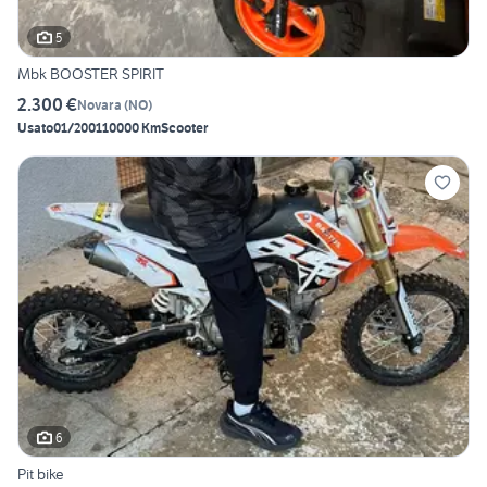
5
Mbk BOOSTER SPIRIT
2.300 €
Novara
(
NO
)
Usato
01/2001
10000 Km
Scooter
6
Pit bike