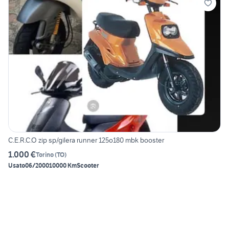
C.E.R.C.O zip sp/gilera runner 125o180 mbk booster
1.000 €
Torino
(
TO
)
Usato
06/2000
10000 Km
Scooter