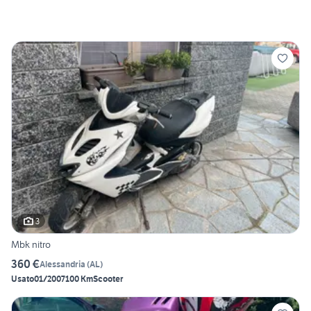
3
Mbk nitro
360 €
Alessandria
(
AL
)
Usato
01/2007
100 Km
Scooter