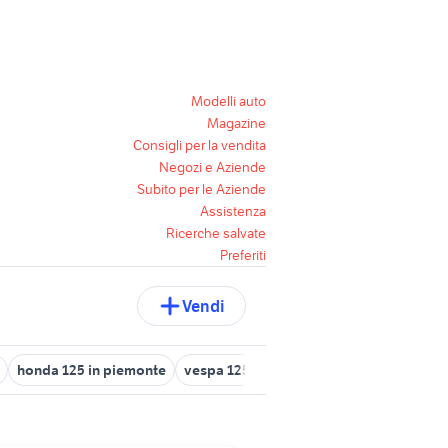
Modelli auto
Magazine
Consigli per la vendita
Negozi e Aziende
Subito per le Aziende
Assistenza
Ricerche salvate
Preferiti
Vendi
honda 125 in piemonte
vespa 125 moto Torino
moto 125 tori