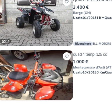
2.400 €
Barge
(
CN
)
Usato
01/2015
1 Km
Qua
14
Rivenditore
B.L. MOTORS 
Specializzato
quad 4 tempi 125 cc
1.000 €
Montegrosso d'Asti
(
AT
Usato
10/2018
0 Km
Qua
6