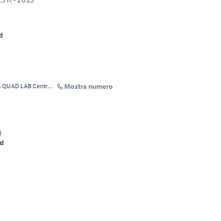
d
Mostra numero
- QUAD LAB Centro
)
d