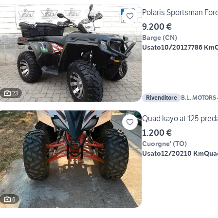
Polaris Sportsman Fore
9.200 €
Barge
(
CN
)
Usato
10/2012
7786 Km
23
Rivenditore
B.L. MOTORS 
Specializzato
Quad kayo at 125 pred
1.200 €
Cuorgne'
(
TO
)
Usato
12/2021
0 Km
Qua
6