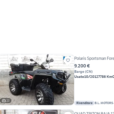
Polaris Sportsman Fore
9.200 €
Barge
(
CN
)
Usato
10/2012
7786 Km
23
Rivenditore
B.L. MOTORS 
Specializzato
QUAD TRITON BAJA 125