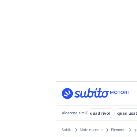
quad rivoli
quad usat
Ricerche
simili
Subito
Moto e scooter
Piemonte
q