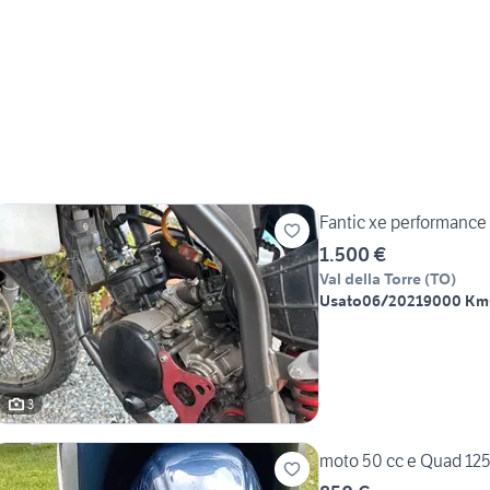
Fantic xe performance
1.500 €
Val della Torre
(
TO
)
Usato
06/2021
9000 Km
3
moto 50 cc e Quad 125