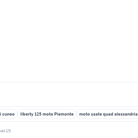
i cuneo
liberty 125 moto Piemonte
moto usate quad alessandria
uad 125