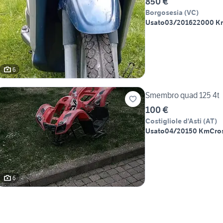
850 €
Borgosesia
(
VC
)
Usato
03/2016
22000 K
6
Smembro quad 125 4t
100 €
Costigliole d'Asti
(
AT
)
Usato
04/2015
0 Km
Cro
6