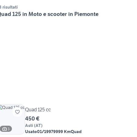
3 risultati
uad 125 in Moto e scooter in Piemonte
Quad 125 cc
450 €
Asti
(
AT
)
3
Usato
01/1997
9999 Km
Quad