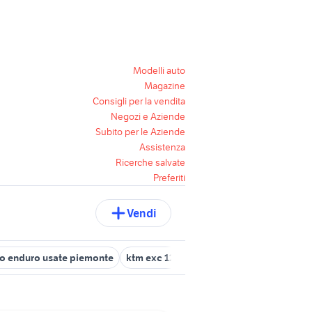
Modelli auto
Magazine
Consigli per la vendita
Negozi e Aziende
Subito per le Aziende
Assistenza
Ricerche salvate
Preferiti
Vendi
o enduro usate piemonte
ktm exc 125 in piemonte
enduro moto 