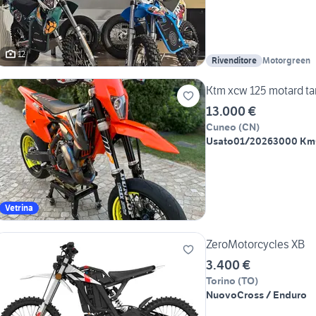
12
Rivenditore
Motorgreen
Ktm xcw 125 motard ta
13.000 €
Cuneo
(
CN
)
Usato
01/2026
3000 Km
Vetrina
ZeroMotorcycles XB
3.400 €
Torino
(
TO
)
Nuovo
Cross / Enduro