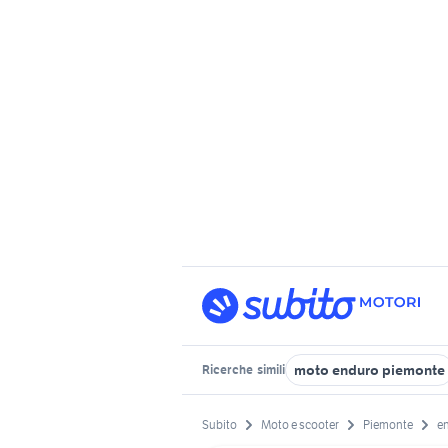
moto enduro piemonte
Ricerche
simili
Subito
Moto e scooter
Piemonte
e