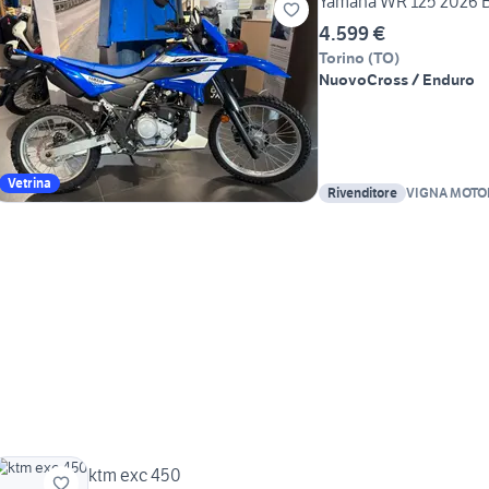
Yamaha WR 125 2026 
4.599 €
Torino
(
TO
)
Nuovo
Cross / Enduro
Vetrina
Rivenditore
VIGNA MOTO
ktm exc 450