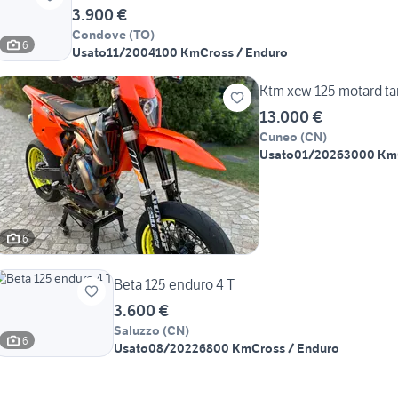
3.900 €
Condove
(
TO
)
6
Usato
11/2004
100 Km
Cross / Enduro
Ktm xcw 125 motard ta
13.000 €
Cuneo
(
CN
)
Usato
01/2026
3000 Km
6
Beta 125 enduro 4 T
3.600 €
Saluzzo
(
CN
)
6
Usato
08/2022
6800 Km
Cross / Enduro