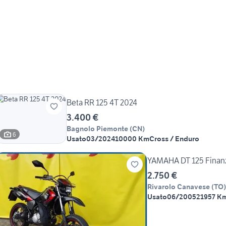
Beta RR 125 4T 2024
3.400 €
Bagnolo Piemonte
(
CN
)
6
Usato
03/2024
10000 Km
Cross / Enduro
YAMAHA DT 125 Finanzi
2.750 €
Rivarolo Canavese
(
TO
)
Usato
06/2005
21957 K