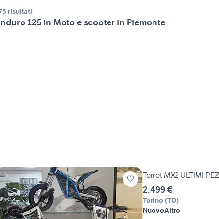
75 risultati
nduro 125 in Moto e scooter in Piemonte
Torrot MX2 ULTIMI PEZZ
2.499 €
Torino
(
TO
)
Nuovo
Altro