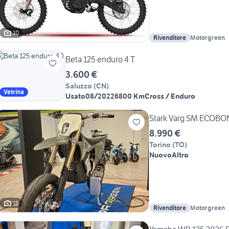
10
Rivenditore
Motorgreen
Beta 125 enduro 4 T
3.600 €
Saluzzo
(
CN
)
Vetrina
Usato
08/2022
6800 Km
Cross / Enduro
Stark Varg SM ECOBON
8.990 €
Torino
(
TO
)
Nuovo
Altro
18
Rivenditore
Motorgreen