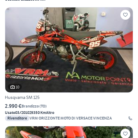
10
Husqvarna SM 125
2.990 €
Brandizzo
(
TO
)
Usato
03/2010
29350 Km
Altro
Rivenditore
VRM ORIZZONTE MOTO DI VERSACE VINCENZA