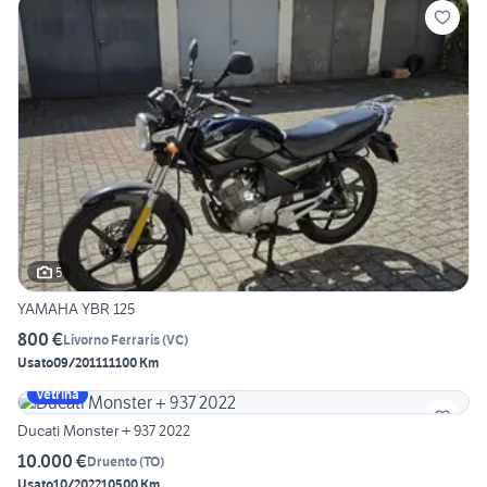
5
YAMAHA YBR 125
800 €
Livorno Ferraris
(
VC
)
Usato
09/2011
11100 Km
Vetrina
Ducati Monster + 937 2022
10.000 €
Druento
(
TO
)
Usato
10/2022
10500 Km