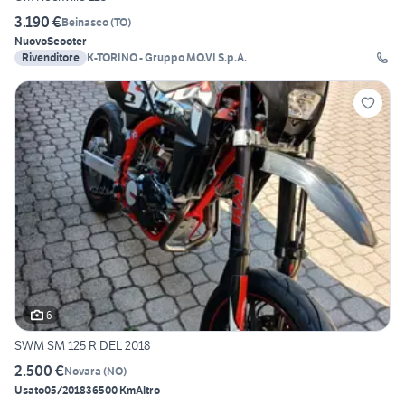
3.190 €
Beinasco
(
TO
)
Nuovo
Scooter
Rivenditore
K-TORINO - Gruppo MO.VI S.p.A.
6
SWM SM 125 R DEL 2018
2.500 €
Novara
(
NO
)
Usato
05/2018
36500 Km
Altro