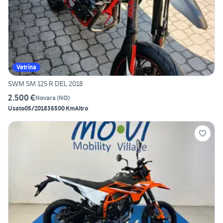
Vetrina
SWM SM 125 R DEL 2018
2.500 €
Novara
(
NO
)
Usato
05/2018
36500 Km
Altro