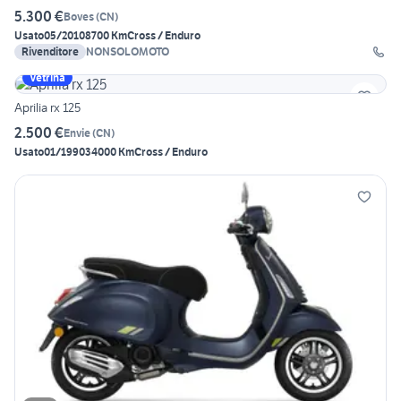
5.300 €
Boves
(
CN
)
Usato
05/2010
8700 Km
Cross / Enduro
Rivenditore
NONSOLOMOTO
Vetrina
Aprilia rx 125
2.500 €
Envie
(
CN
)
Usato
01/1990
34000 Km
Cross / Enduro