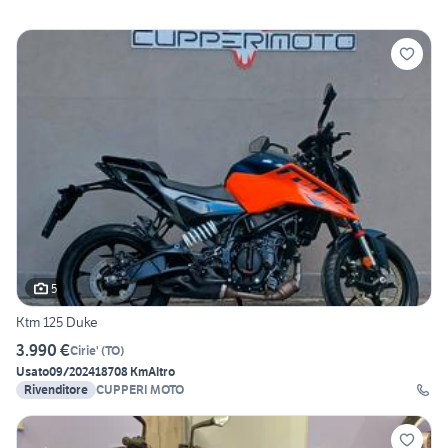
5
Ktm 125 Duke
3.990 €
Cirie'
(
TO
)
Usato
09/2024
18708 Km
Altro
Rivenditore
CUPPERI MOTO