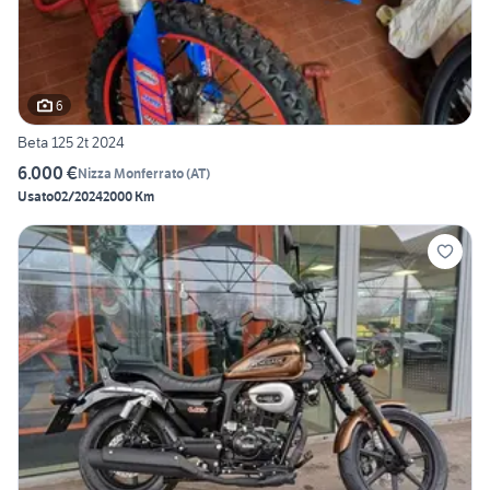
6
Beta 125 2t 2024
6.000 €
Nizza Monferrato
(
AT
)
Usato
02/2024
2000 Km