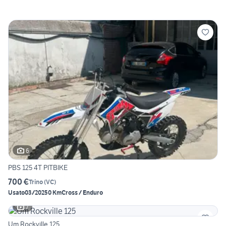
6
PBS 125 4T PITBIKE
700 €
Trino
(
VC
)
Usato
03/2025
0 Km
Cross / Enduro
7
Um Rockville 125