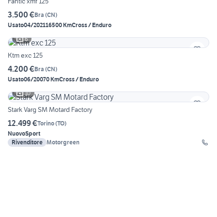
Fantic xmf 125
3.500 €
Bra
(
CN
)
Usato
04/2021
16500 Km
Cross / Enduro
6
Ktm exc 125
4.200 €
Bra
(
CN
)
Usato
06/2007
0 Km
Cross / Enduro
10
Stark Varg SM Motard Factory
12.499 €
Torino
(
TO
)
Nuovo
Sport
Rivenditore
Motorgreen