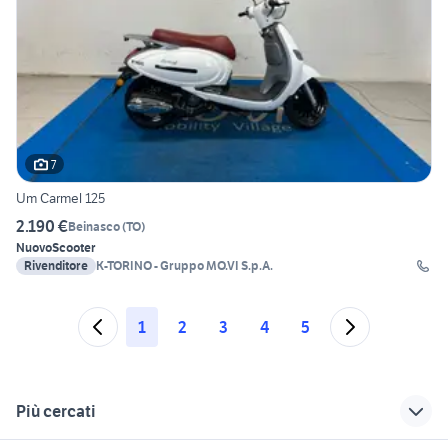
7
Um Carmel 125
2.190 €
Beinasco
(
TO
)
Nuovo
Scooter
Rivenditore
K-TORINO - Gruppo MO.VI S.p.A.
1
2
3
4
5
Più cercati