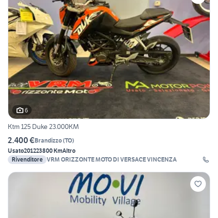
6
Ktm 125 Duke 23.000KM
2.400 €
Brandizzo
(
TO
)
Usato
2012
23800 Km
Altro
Rivenditore
VRM ORIZZONTE MOTO DI VERSACE VINCENZA