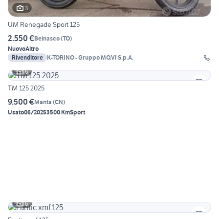
3
UM Renegade Sport 125
2.550 €
Beinasco
(
TO
)
Nuovo
Altro
Rivenditore
K-TORINO - Gruppo MO.VI S.p.A.
6
TM 125 2025
9.500 €
Manta
(
CN
)
Usato
06/2025
3500 Km
Sport
6