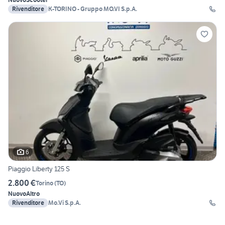
Rivenditore
K-TORINO - Gruppo MO.VI S.p.A.
6
Piaggio Liberty 125 S
2.800 €
Torino
(
TO
)
Nuovo
Altro
Rivenditore
Mo.Vi S.p.A.