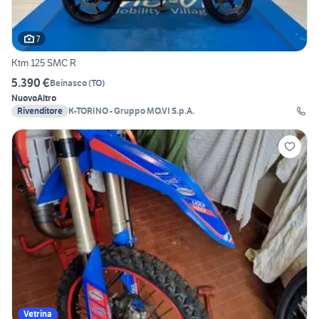
7
Ktm 125 SMC R
5.390 €
Beinasco
(
TO
)
Nuovo
Altro
Rivenditore
K-TORINO - Gruppo MO.VI S.p.A.
Vetrina