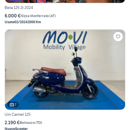
Beta 125 2t 2024
6.000 €
Nizza Monferrato
(
AT
)
Usato
02/2024
2000 Km
7
Um Carmel 125
2.190 €
Beinasco
(
TO
)
Nuovo
Scooter