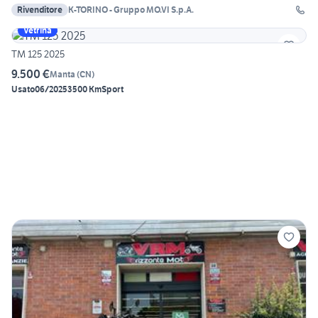
Rivenditore
K-TORINO - Gruppo MO.VI S.p.A.
Vetrina
TM 125 2025
9.500 €
Manta
(
CN
)
Usato
06/2025
3500 Km
Sport