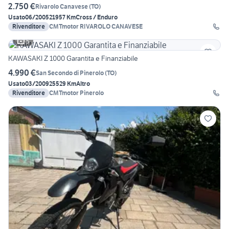
2.750 €
Rivarolo Canavese
(
TO
)
Usato
06/2005
21957 Km
Cross / Enduro
Rivenditore
CMTmotor RIVAROLO CANAVESE
5
KAWASAKI Z 1000 Garantita e Finanziabile
4.990 €
San Secondo di Pinerolo
(
TO
)
Usato
03/2009
25529 Km
Altro
Rivenditore
CMTmotor Pinerolo