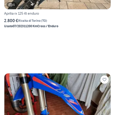
6
Aprilia rx 125 4t enduro
2.800 €
Rivalta di Torino
(
TO
)
Usato
07/2023
11200 Km
Cross / Enduro