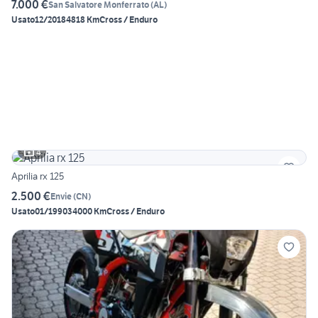
7.000 €
San Salvatore Monferrato
(
AL
)
Usato
12/2018
4818 Km
Cross / Enduro
4
Aprilia rx 125
2.500 €
Envie
(
CN
)
Usato
01/1990
34000 Km
Cross / Enduro