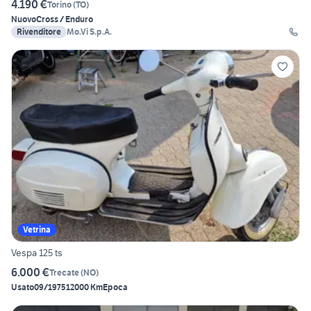
4.190 €
Torino
(
TO
)
Nuovo
Cross / Enduro
Rivenditore
Mo.Vi S.p.A.
Vetrina
Vespa 125 ts
6.000 €
Trecate
(
NO
)
Usato
09/1975
12000 Km
Epoca