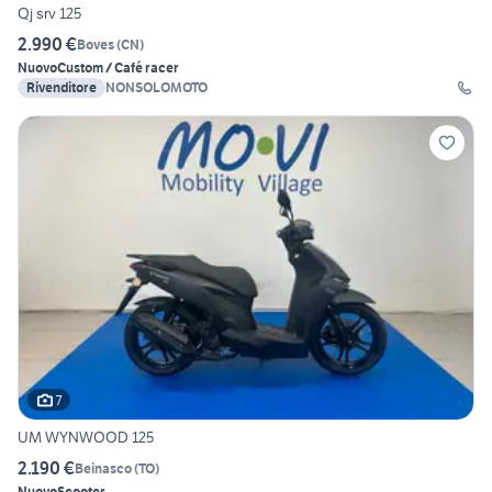
Qj srv 125
2.990 €
Boves
(
CN
)
Nuovo
Custom / Café racer
Rivenditore
NONSOLOMOTO
7
UM WYNWOOD 125
2.190 €
Beinasco
(
TO
)
Nuovo
Scooter