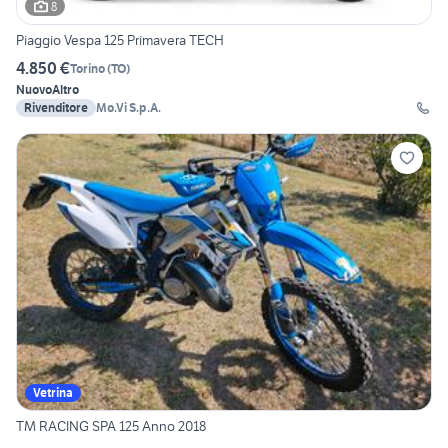
8
Piaggio Vespa 125 Primavera TECH
4.850 €
Torino
(
TO
)
Nuovo
Altro
Rivenditore
Mo.Vi S.p.A.
Vetrina
TM RACING SPA 125 Anno 2018