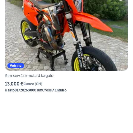
Vetrina
Ktm xcw 125 motard targato
13.000 €
Cuneo
(
CN
)
Usato
01/2026
3000 Km
Cross / Enduro