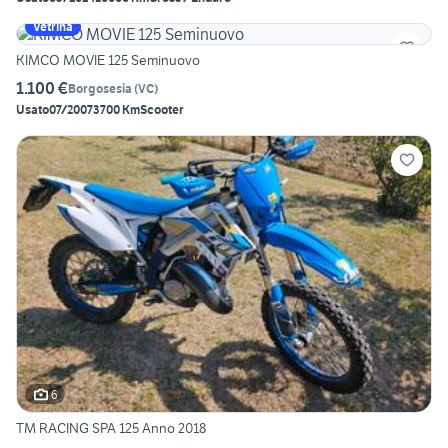
Vetrina
KIMCO MOVIE 125 Seminuovo
1.100 €
Borgosesia
(
VC
)
Usato
07/2007
3700 Km
Scooter
6
TM RACING SPA 125 Anno 2018