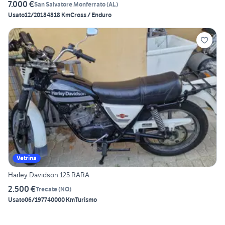
7.000 €
San Salvatore Monferrato
(
AL
)
Usato
12/2018
4818 Km
Cross / Enduro
Vetrina
Harley Davidson 125 RARA
2.500 €
Trecate
(
NO
)
Usato
06/1977
40000 Km
Turismo