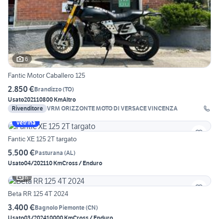
6
Fantic Motor Caballero 125
2.850 €
Brandizzo
(
TO
)
Usato
2021
10800 Km
Altro
Rivenditore
VRM ORIZZONTE MOTO DI VERSACE VINCENZA
Vetrina
Fantic XE 125 2T targato
5.500 €
Pasturana
(
AL
)
Usato
04/2021
10 Km
Cross / Enduro
6
Beta RR 125 4T 2024
3.400 €
Bagnolo Piemonte
(
CN
)
Usato
03/2024
10000 Km
Cross / Enduro