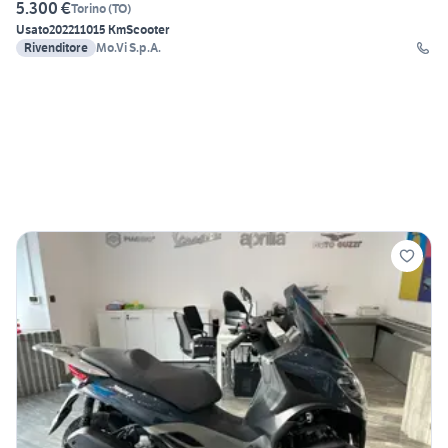
5.300 €
Torino
(
TO
)
Usato
2022
11015 Km
Scooter
Rivenditore
Mo.Vi S.p.A.