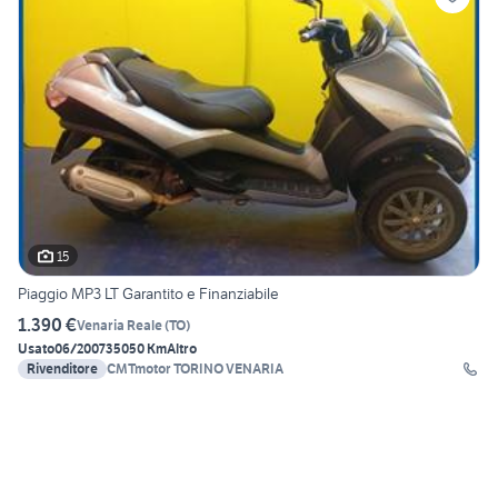
15
Piaggio MP3 LT Garantito e Finanziabile
1.390 €
Venaria Reale
(
TO
)
Usato
06/2007
35050 Km
Altro
Rivenditore
CMTmotor TORINO VENARIA