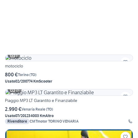
5
motociclo
800 €
Torino
(
TO
)
Usato
02/2007
74 Km
Scooter
15
Piaggio MP3 LT Garantito e Finanziabile
2.990 €
Venaria Reale
(
TO
)
Usato
07/2012
34003 Km
Altro
Rivenditore
CMTmotor TORINO VENARIA