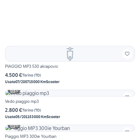
PIAGGIO MP3 530 akrapovic
4.500 €
Torino
(
TO
)
Usato
07/2007
15000 Km
Scooter
5
Vedo piaggio mp3
2.800 €
Torino
(
TO
)
Usato
05/2011
53000 Km
Scooter
5
Piaggio MP3 300ie Yourban