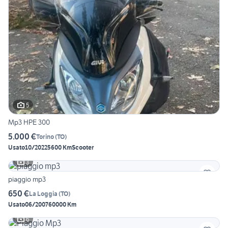
5
Mp3 HPE 300
5.000 €
Torino
(
TO
)
Usato
10/2022
5600 Km
Scooter
3
piaggio mp3
650 €
La Loggia
(
TO
)
Usato
06/2007
60000 Km
6