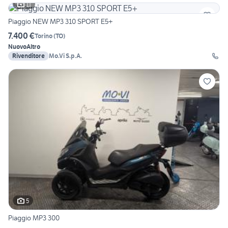
11
Piaggio NEW MP3 310 SPORT E5+
7.400 €
Torino
(
TO
)
Nuovo
Altro
Rivenditore
Mo.Vi S.p.A.
5
Piaggio MP3 300