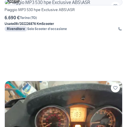
19
Piaggio MP3 530 hpe Exclusive ABS\ASR
6.690 €
Torino
(
TO
)
Usato
09/2022
26876 Km
Scooter
Rivenditore
Solo Scooter d'occasione