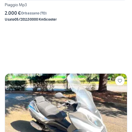
Piaggio Mp3
2.000 €
Orbassano
(
TO
)
Usato
05/2011
30000 Km
Scooter