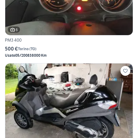
6
PM3 400
500 €
Torino
(
TO
)
Usato
05/2008
38000 Km