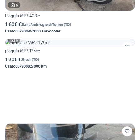
6
Piaggio MP3 400ie
1.600 €
Sant'Ambrogio di Torino
(
TO
)
Usato
05/2009
52000 Km
Scooter
6
piaggio MP3 125cc
1.300 €
Rivoli
(
TO
)
Usato
05/2008
27000 Km