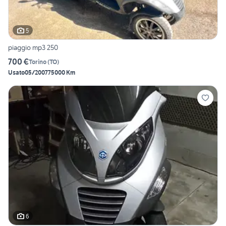
5
piaggio mp3 250
700 €
Torino
(
TO
)
Usato
05/2007
75000 Km
6