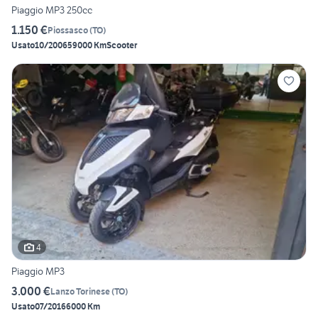
Piaggio MP3 250cc
1.150 €
Piossasco
(
TO
)
Usato
10/2006
59000 Km
Scooter
4
Piaggio MP3
3.000 €
Lanzo Torinese
(
TO
)
Usato
07/2016
6000 Km