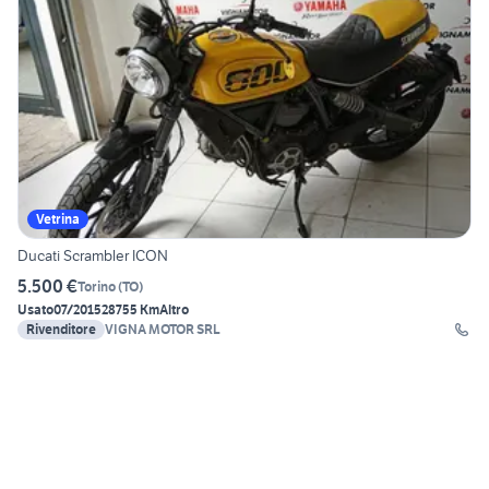
Vetrina
Ducati Scrambler ICON
5.500 €
Torino
(
TO
)
Usato
07/2015
28755 Km
Altro
Rivenditore
VIGNA MOTOR SRL