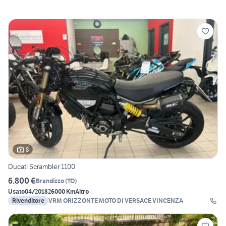
8
Ducati Scrambler 1100
6.800 €
Brandizzo
(
TO
)
Usato
04/2018
26000 Km
Altro
Rivenditore
VRM ORIZZONTE MOTO DI VERSACE VINCENZA