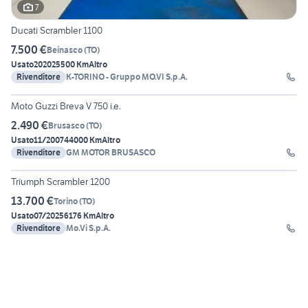
7
Ducati Scrambler 1100
7.500 €
Beinasco
(
TO
)
Usato
2020
25500 Km
Altro
Rivenditore
K-TORINO - Gruppo MO.VI S.p.A.
8
Moto Guzzi Breva V 750 i.e.
2.490 €
Brusasco
(
TO
)
Usato
11/2007
44000 Km
Altro
Rivenditore
GM MOTOR BRUSASCO
5
Triumph Scrambler 1200
13.700 €
Torino
(
TO
)
Usato
07/2025
6176 Km
Altro
Rivenditore
Mo.Vi S.p.A.