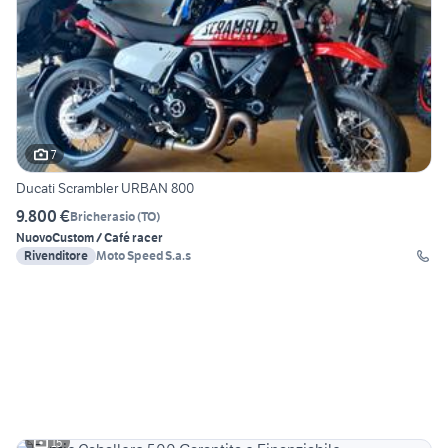
7
Ducati Scrambler URBAN 800
9.800 €
Bricherasio
(
TO
)
Nuovo
Custom / Café racer
Rivenditore
Moto Speed S.a.s
15