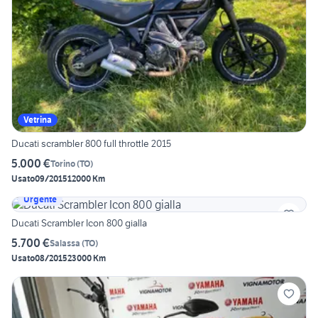
Vetrina
Ducati scrambler 800 full throttle 2015
5.000 €
Torino
(
TO
)
Usato
09/2015
12000 Km
Urgente
Ducati Scrambler Icon 800 gialla
5.700 €
Salassa
(
TO
)
Usato
08/2015
23000 Km