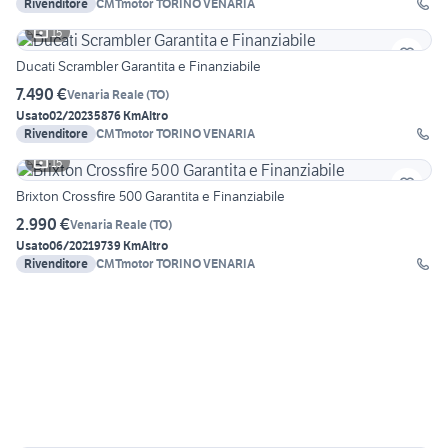
Rivenditore
CMTmotor TORINO VENARIA
15
Ducati Scrambler Garantita e Finanziabile
7.490 €
Venaria Reale
(
TO
)
Usato
02/2023
5876 Km
Altro
Rivenditore
CMTmotor TORINO VENARIA
15
Brixton Crossfire 500 Garantita e Finanziabile
2.990 €
Venaria Reale
(
TO
)
Usato
06/2021
9739 Km
Altro
Rivenditore
CMTmotor TORINO VENARIA