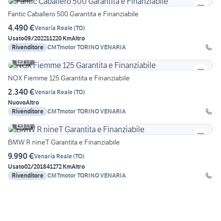
Fantic Caballero 500 Garantita e Finanziabile
4.490 €
Venaria Reale
(
TO
)
Usato
09/2022
11220 Km
Altro
Rivenditore
CMTmotor TORINO VENARIA
13
NOX Fiemme 125 Garantita e Finanziabile
2.340 €
Venaria Reale
(
TO
)
Nuovo
Altro
Rivenditore
CMTmotor TORINO VENARIA
13
BMW R nineT Garantita e Finanziabile
9.990 €
Venaria Reale
(
TO
)
Usato
02/2018
41272 Km
Altro
Rivenditore
CMTmotor TORINO VENARIA