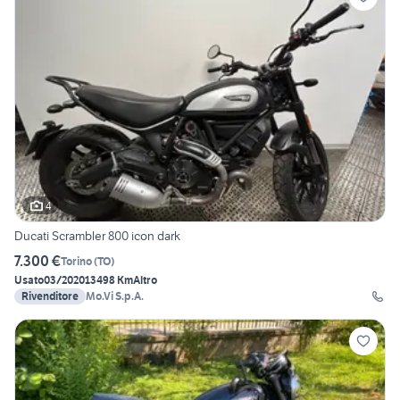
4
Ducati Scrambler 800 icon dark
7.300 €
Torino
(
TO
)
Usato
03/2020
13498 Km
Altro
Rivenditore
Mo.Vi S.p.A.