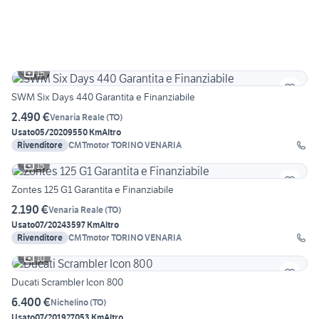
15
SWM Six Days 440 Garantita e Finanziabile
2.490 €
Venaria Reale
(
TO
)
Usato
05/2020
9550 Km
Altro
Rivenditore
CMTmotor TORINO VENARIA
15
Zontes 125 G1 Garantita e Finanziabile
2.190 €
Venaria Reale
(
TO
)
Usato
07/2024
3597 Km
Altro
Rivenditore
CMTmotor TORINO VENARIA
10
Ducati Scrambler Icon 800
6.400 €
Nichelino
(
TO
)
Usato
07/2019
27053 Km
Altro