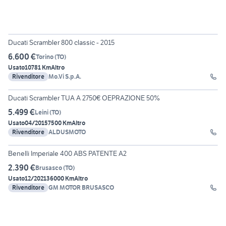
9
Ducati Scrambler 800 classic - 2015
6.600 €
Torino
(
TO
)
Usato
10781 Km
Altro
Rivenditore
Mo.Vi S.p.A.
7
Ducati Scrambler TUA A 2750€ OEPRAZIONE 50%
5.499 €
Leini
(
TO
)
Usato
04/2015
7500 Km
Altro
Rivenditore
ALDUSMOTO
7
Benelli Imperiale 400 ABS PATENTE A2
2.390 €
Brusasco
(
TO
)
Usato
12/2021
36000 Km
Altro
Rivenditore
GM MOTOR BRUSASCO