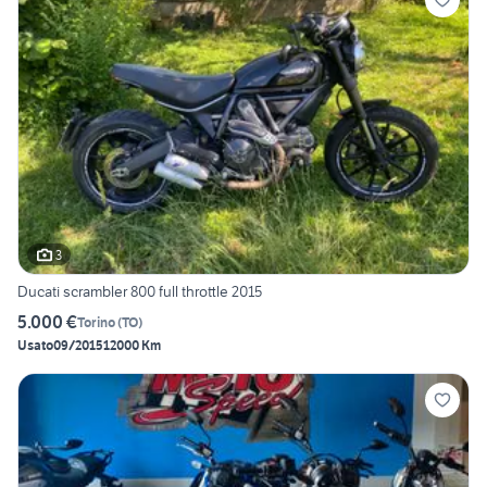
3
Ducati scrambler 800 full throttle 2015
5.000 €
Torino
(
TO
)
Usato
09/2015
12000 Km