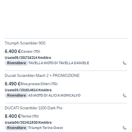
9
Triumph Scrambler 900
6.400 €
Cavour
(
TO
)
Usato
05/2017
16214 Km
Altro
Rivenditore
TAVELLA MOTO DI TAVELLA DANIELE
8
Ducati Scrambler Mach 2 + PROMOZIONE
6.490 €
Riva presso Chieri
(
TO
)
Usato
03/2018
14614 Km
Altro
Rivenditore
AS MOTO DI ALICIA MONCALVO
10
DUCATI Scrambler 1100 Dark Pro
8.400 €
Torino
(
TO
)
Usato
04/2024
11500 Km
Altro
Rivenditore
Triumph Torino Ovest