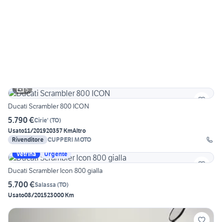
5
Ducati Scrambler 800 ICON
5.790 €
Cirie'
(
TO
)
Usato
11/2019
20357 Km
Altro
Rivenditore
CUPPERI MOTO
Vetrina
Urgente
Ducati Scrambler Icon 800 gialla
5.700 €
Salassa
(
TO
)
Usato
08/2015
23000 Km