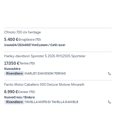
6
Cfmoto 700 clx heritage
5.400 €
Grugliasco
(
TO
)
Usato
04/2024
4587 Km
Custom / Café racer
Harley-davidson Sporster S 2026 RH1250S Sportster
17.050 €
Torino
(
TO
)
Nuovo
Altro
Rivenditore
HARLEY DAVIDSON TORINO
26
Fantic Motor Caballero 500 Deluxe Motore Minarelli
6.990 €
Cavour
(
TO
)
Nuovo
Cross / Enduro
Rivenditore
TAVELLA MOTO DI TAVELLA DANIELE