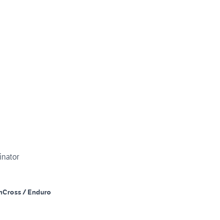
nator
m
Cross / Enduro