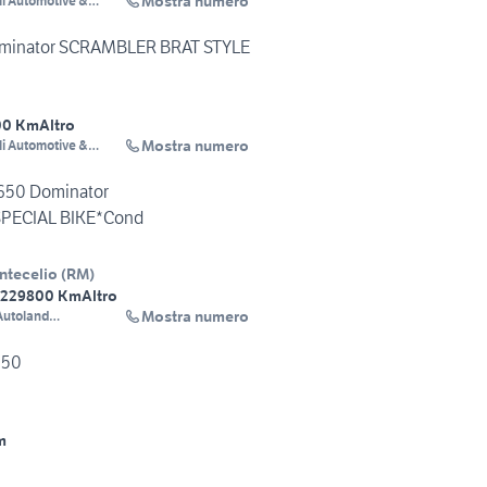
Mostra numero
li Automotive &
cles
minator SCRAMBLER BRAT STYLE
00 Km
Altro
Mostra numero
li Automotive &
cles
50 Dominator
SPECIAL BIKE*Cond
ntecelio
(
RM
)
92
29800 Km
Altro
Mostra numero
Autoland
Plurimarche
650
m