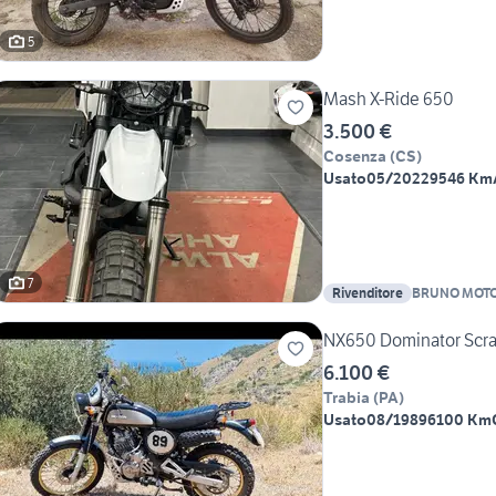
5
Mash X-Ride 650
3.500 €
Cosenza
(
CS
)
Usato
05/2022
9546 Km
7
Rivenditore
BRUNO MOTO
NX650 Dominator Scr
6.100 €
Trabia
(
PA
)
Usato
08/1989
6100 Km