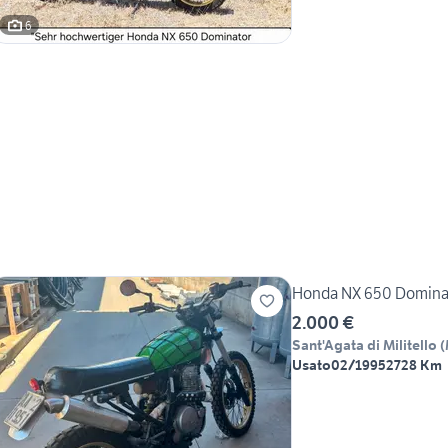
6
Honda NX 650 Dominat
2.000 €
Sant'Agata di Militello
(
Usato
02/1995
2728 Km