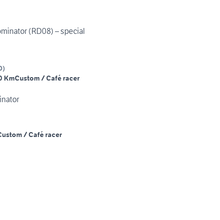
inator (RD08) – special
D
)
0 Km
Custom / Café racer
nator
Custom / Café racer