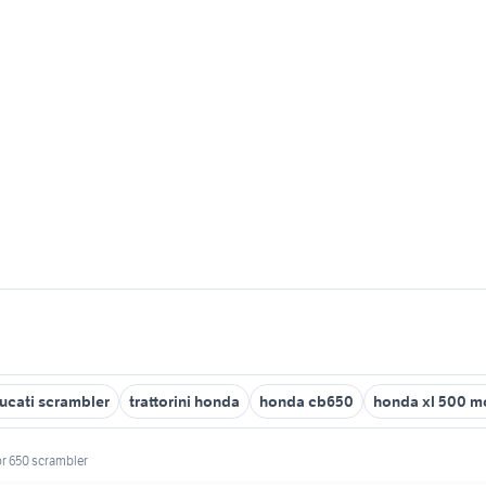
ucati scrambler
trattorini honda
honda cb650
honda xl 500 m
r 650 scrambler