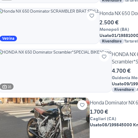
Rivenditore
Tartarel
Motorcy
Honda NX 650 Do
2.500 €
Monopoli
(
BA
)
Usato
01/1988
100
Vetrina
Rivenditore
Tartarel
Motorcy
HONDA NX 6
Scrambler*
4.700 €
Guidonia Mo
Usato
09/19
16
Rivenditore
Honda Dominator NX 
1.700 €
Cagliari
(
CA
)
Usato
08/1998
45000 K