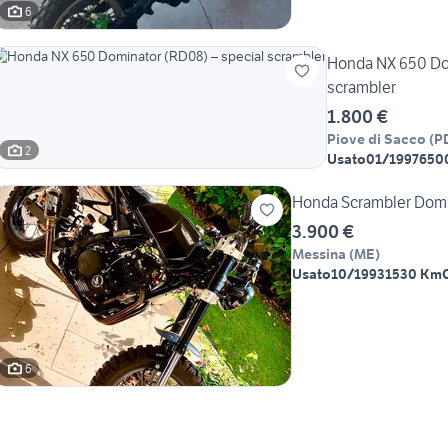
6
Honda NX 650 Dom
scrambler
1.800 €
Piove di Sacco
(
P
2
Usato
01/1997
650
Honda Scrambler Domi
3.900 €
Messina
(
ME
)
Usato
10/1993
1530 Km
6