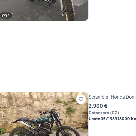
2
Scrambler Honda Domi
2.900 €
Catanzaro
(
CZ
)
Usato
05/1989
18000 K