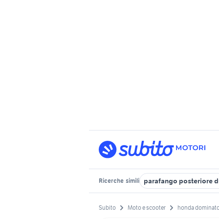
parafango posteriore d
Ricerche
simili
Subito
Moto e scooter
honda dominato