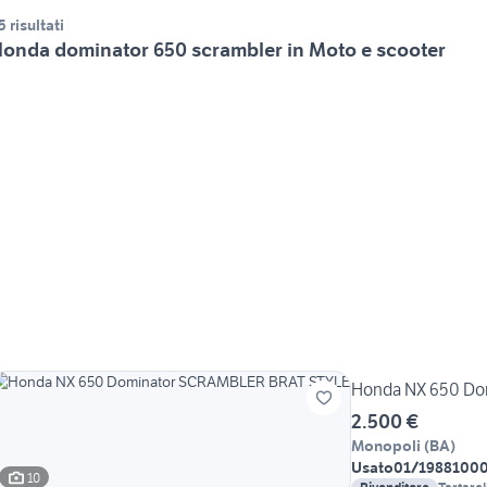
5 risultati
onda dominator 650 scrambler in Moto e scooter
Honda NX 650 Do
2.500 €
Monopoli
(
BA
)
Usato
01/1988
100
10