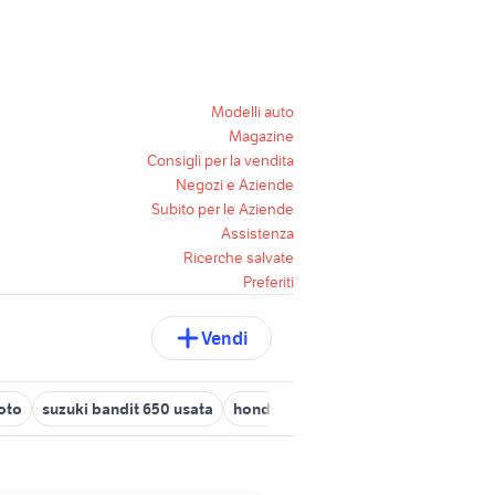
Modelli auto
Magazine
Consigli per la vendita
Negozi e Aziende
Subito per le Aziende
Assistenza
Ricerche salvate
Preferiti
Vendi
oto
suzuki bandit 650 usata
honda crf 250 enduro
honda rebel