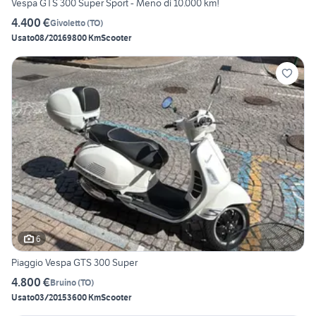
Vespa GTS 300 Super Sport - Meno di 10.000 km!
4.400 €
Givoletto
(
TO
)
Usato
08/2016
9800 Km
Scooter
6
Piaggio Vespa GTS 300 Super
4.800 €
Bruino
(
TO
)
Usato
03/2015
3600 Km
Scooter