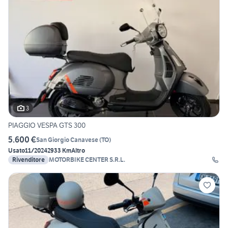
3
PIAGGIO VESPA GTS 300
5.600 €
San Giorgio Canavese
(
TO
)
Usato
11/2024
2933 Km
Altro
Rivenditore
MOTORBIKE CENTER S.R.L.