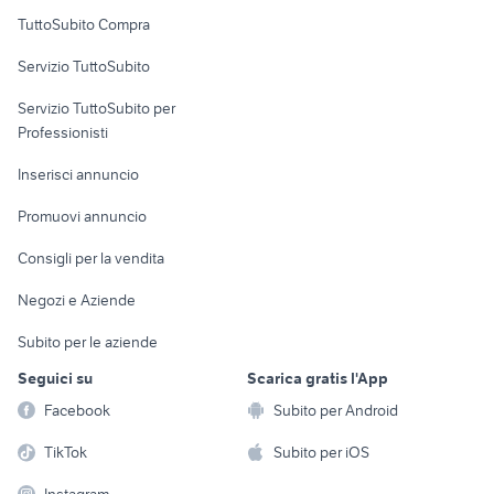
Uffici e Locali
TuttoSubito Compra
commerciali
Servizio TuttoSubito
elettronica
per la casa e la
sports e hobby
Servizio TuttoSubito per
persona
Informatica
Animali
Professionisti
Arredamento e
Console e
Accessori per
Casalinghi
Inserisci annuncio
Videogiochi
animali
Elettrodomestici
Promuovi annuncio
Audio/Video
Musica e Film
Giardino e Fai da te
Consigli per la vendita
Fotografia
Libri e Riviste
Abbigliamento e
Negozi e Aziende
Telefonia
Strumenti Musicali
Accessori
Subito per le aziende
Sports
Tutto per i bambini
Seguici su
Scarica gratis l'App
Biciclette
Facebook
Subito per Android
Collezionismo
TikTok
Subito per iOS