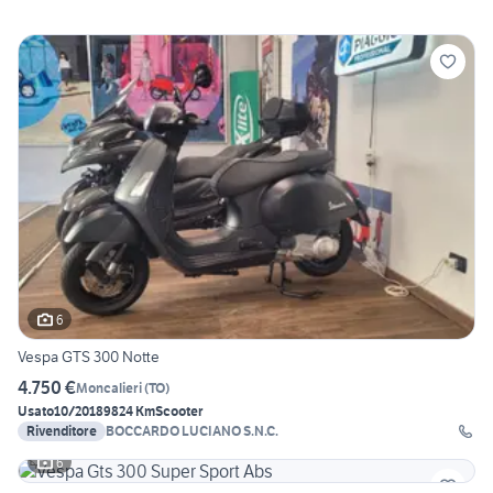
6
Vespa GTS 300 Notte
4.750 €
Moncalieri
(
TO
)
Usato
10/2018
9824 Km
Scooter
Rivenditore
BOCCARDO LUCIANO S.N.C.
6