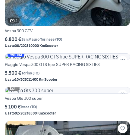
4
Vespa 300 GTV
6.800 €
San Mauro Torinese
(
TO
)
Usato
06/2023
10000 Km
Scooter
Vetrina
Piaggio Vespa 300 GTS hpe SUPER RACING SIXTIES
5.500 €
Torino
(
TO
)
Usato
10/2020
11400 Km
Scooter
5
Vespa Gts 300 super
5.100 €
Ivrea
(
TO
)
Usato
02/2023
8500 Km
Scooter