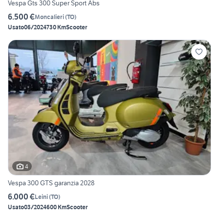
Vespa Gts 300 Super Sport Abs
6.500 €
Moncalieri
(
TO
)
Usato
06/2024
730 Km
Scooter
4
Vespa 300 GTS garanzia 2028
6.000 €
Leini
(
TO
)
Usato
03/2024
600 Km
Scooter