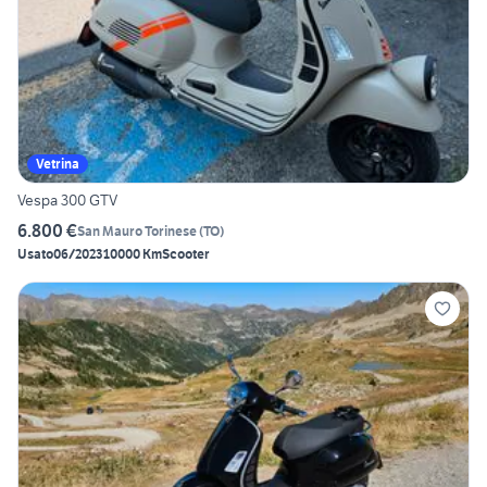
Vetrina
Vespa 300 GTV
6.800 €
San Mauro Torinese
(
TO
)
Usato
06/2023
10000 Km
Scooter