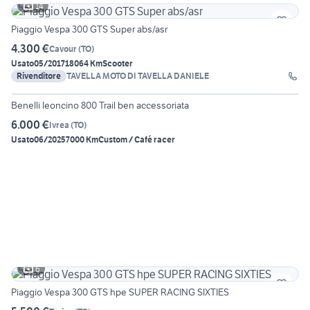
14
Piaggio Vespa 300 GTS Super abs/asr
4.300 €
Cavour
(
TO
)
Usato
05/2017
18064 Km
Scooter
Rivenditore
TAVELLA MOTO DI TAVELLA DANIELE
4
Benelli leoncino 800 Trail ben accessoriata
6.000 €
Ivrea
(
TO
)
Usato
06/2025
7000 Km
Custom / Café racer
6
Piaggio Vespa 300 GTS hpe SUPER RACING SIXTIES