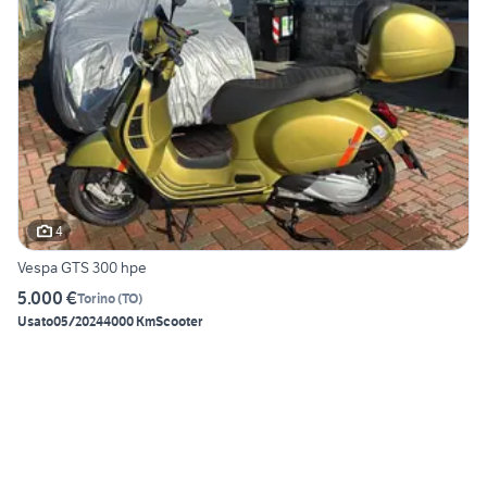
4
Vespa GTS 300 hpe
5.000 €
Torino
(
TO
)
Usato
05/2024
4000 Km
Scooter