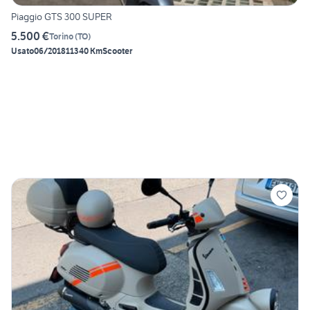
Piaggio GTS 300 SUPER
5.500 €
Torino
(
TO
)
Usato
06/2018
11340 Km
Scooter