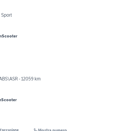
 Sport
m
Scooter
ABS\ASR - 12059 km
m
Scooter
Mostra numero
d'occasione