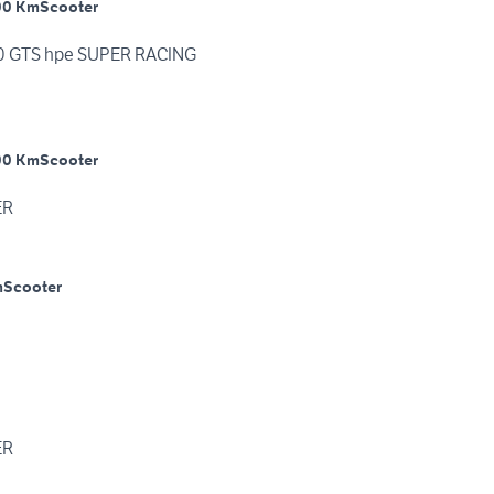
00 Km
Scooter
00 GTS hpe SUPER RACING
00 Km
Scooter
ER
m
Scooter
ER