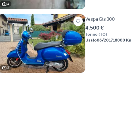
4
Vespa Gts 300
4.500 €
Torino
(
TO
)
Usato
06/2017
18000 K
3