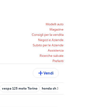
Modelli auto
Magazine
Consigli per la vendita
Negozi e Aziende
Subito per le Aziende
Assistenza
Ricerche salvate
Preferiti
Vendi
vespa 125 moto Torino
honda sh 300 moto Piemonte
vespa gt