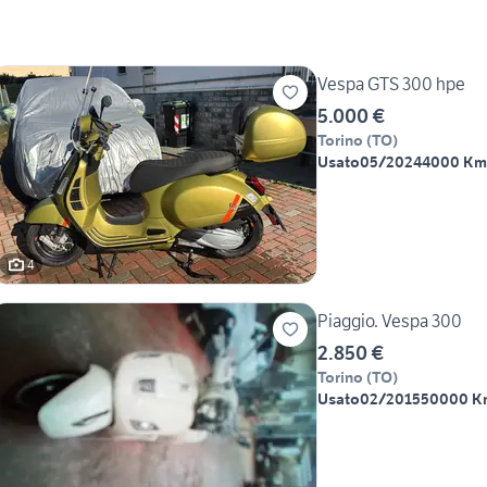
Vespa GTS 300 hpe
5.000 €
Torino
(
TO
)
Usato
05/2024
4000 Km
4
Piaggio. Vespa 300
2.850 €
Torino
(
TO
)
Usato
02/2015
50000 K