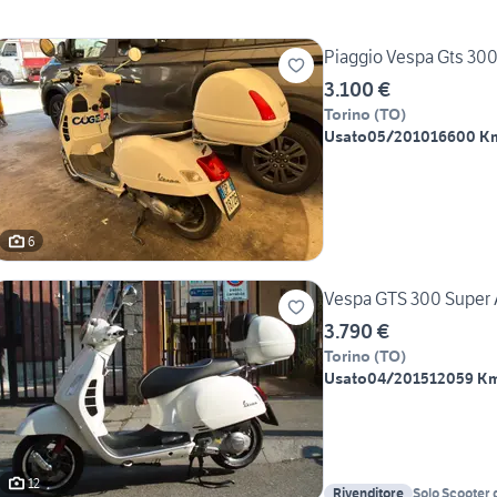
Piaggio Vespa Gts 300
3.100 €
Torino
(
TO
)
Usato
05/2010
16600 K
6
Vespa GTS 300 Super 
3.790 €
Torino
(
TO
)
Usato
04/2015
12059 K
12
Rivenditore
Solo Scooter 