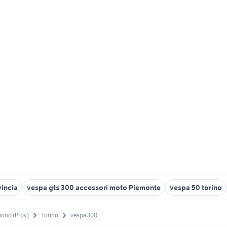
vincia
vespa gts 300 accessori moto Piemonte
vespa 50 torino
rino (Prov)
Torino
vespa 300