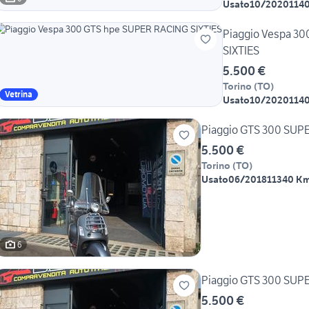
Usato
10/2020
114
Piaggio Vespa 3
SIXTIES
5.500 €
Torino
(
TO
)
Vetrina
Usato
10/2020
114
Piaggio GTS 300 SUP
5.500 €
Torino
(
TO
)
Usato
06/2018
11340 K
6
Piaggio GTS 300 SUP
5.500 €