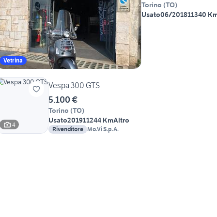
Torino
(
TO
)
Usato
06/2018
11340 K
Vetrina
Vespa 300 GTS
5.100 €
Torino
(
TO
)
Usato
2019
11244 Km
Altro
4
Rivenditore
Mo.Vi S.p.A.