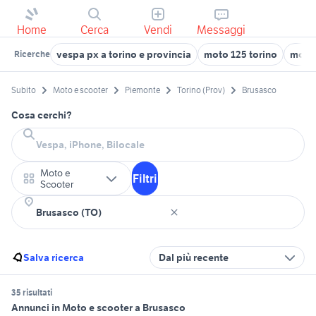
Home
Cerca
Vendi
Messaggi
vespa px a torino e provincia
moto 125 torino
moto 
Ricerche
Subito
Moto e scooter
Piemonte
Torino (Prov)
Brusasco
Cosa cerchi?
Moto e
Filtri
Scooter
Salva ricerca
Dal più recente
35 risultati
Annunci in Moto e scooter a Brusasco