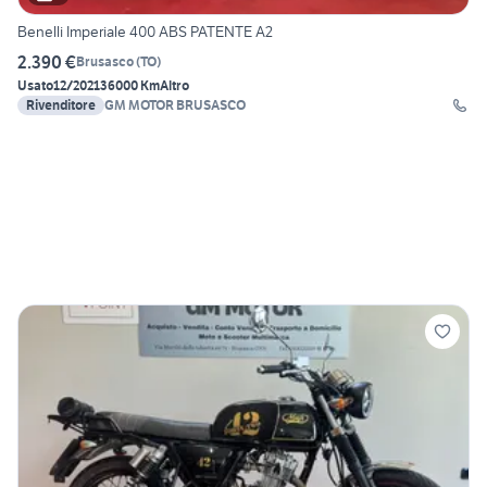
Benelli Imperiale 400 ABS PATENTE A2
2.390 €
Brusasco
(
TO
)
Usato
12/2021
36000 Km
Altro
Rivenditore
GM MOTOR BRUSASCO