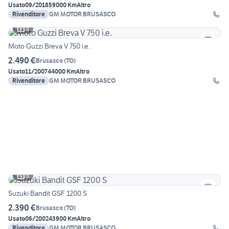
Usato
09/2018
59000 Km
Altro
Rivenditore
GM MOTOR BRUSASCO
8
Moto Guzzi Breva V 750 i.e.
2.490 €
Brusasco
(
TO
)
Usato
11/2007
44000 Km
Altro
Rivenditore
GM MOTOR BRUSASCO
8
Suzuki Bandit GSF 1200 S
2.390 €
Brusasco
(
TO
)
Usato
06/2002
43900 Km
Altro
Rivenditore
GM MOTOR BRUSASCO