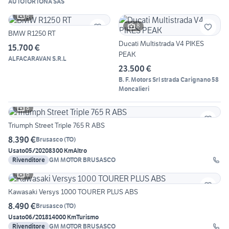
AUTOTORTONA SAS
6
8
BMW R1250 RT
Ducati Multistrada V4 PIKES
15.700 €
PEAK
ALFACARAVAN S.R.L
23.500 €
B. F. Motors Srl strada Carignano 58
Moncalieri
8
Triumph Street Triple 765 R ABS
8.390 €
Brusasco
(
TO
)
Usato
05/2020
8300 Km
Altro
Rivenditore
GM MOTOR BRUSASCO
6
Kawasaki Versys 1000 TOURER PLUS ABS
8.490 €
Brusasco
(
TO
)
Usato
06/2018
14000 Km
Turismo
Rivenditore
GM MOTOR BRUSASCO