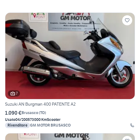
7
Suzuki AN Burgman 400 PATENTE A2
1.090 €
Brusasco
(
TO
)
Usato
04/2005
73000 Km
Scooter
Rivenditore
GM MOTOR BRUSASCO