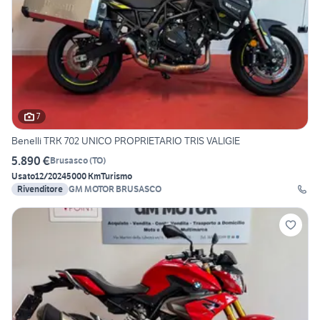
7
Benelli TRK 702 UNICO PROPRIETARIO TRIS VALIGIE
5.890 €
Brusasco
(
TO
)
Usato
12/2024
5000 Km
Turismo
Rivenditore
GM MOTOR BRUSASCO