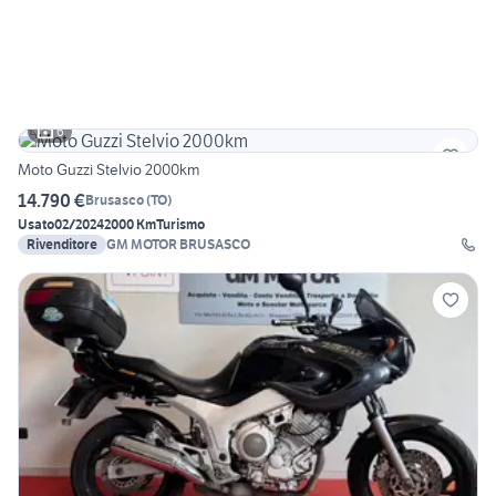
6
Moto Guzzi Stelvio 2000km
14.790 €
Brusasco
(
TO
)
Usato
02/2024
2000 Km
Turismo
Rivenditore
GM MOTOR BRUSASCO