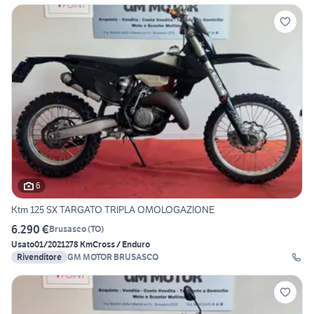
6
Ktm 125 SX TARGATO TRIPLA OMOLOGAZIONE
6.290 €
Brusasco
(
TO
)
Usato
01/2021
278 Km
Cross / Enduro
Rivenditore
GM MOTOR BRUSASCO