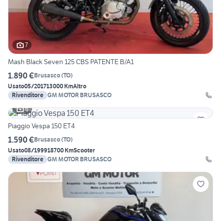
7
Mash Black Seven 125 CBS PATENTE B/A1
1.890 €
Brusasco
(
TO
)
Usato
05/2017
13000 Km
Altro
Rivenditore
GM MOTOR BRUSASCO
6
Piaggio Vespa 150 ET4
1.590 €
Brusasco
(
TO
)
Usato
08/1999
18700 Km
Scooter
Rivenditore
GM MOTOR BRUSASCO