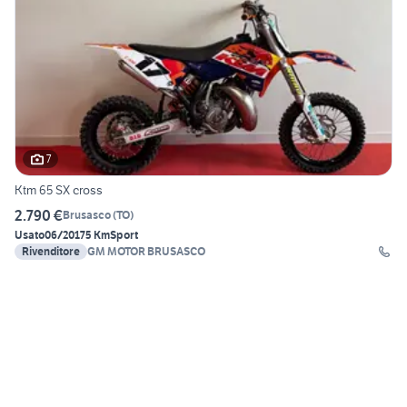
7
Ktm 65 SX cross
2.790 €
Brusasco
(
TO
)
Usato
06/2017
5 Km
Sport
Rivenditore
GM MOTOR BRUSASCO