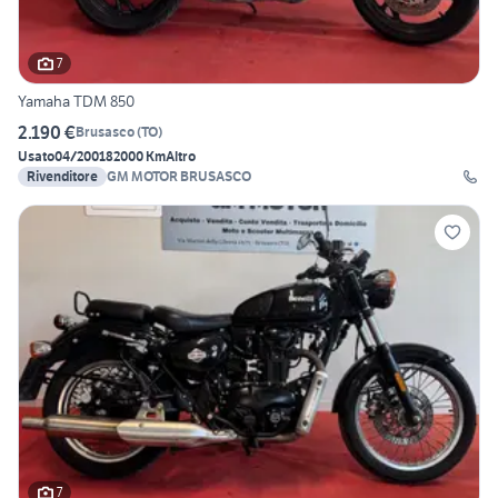
7
Yamaha TDM 850
2.190 €
Brusasco
(
TO
)
Usato
04/2001
82000 Km
Altro
Rivenditore
GM MOTOR BRUSASCO
7