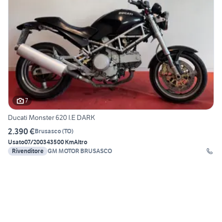
7
Ducati Monster 620 I.E DARK
2.390 €
Brusasco
(
TO
)
Usato
07/2003
43500 Km
Altro
Rivenditore
GM MOTOR BRUSASCO