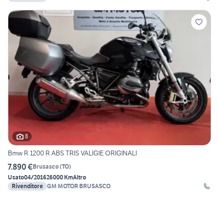
8
Bmw R 1200 R ABS TRIS VALIGIE ORIGINALI
7.890 €
Brusasco
(
TO
)
Usato
04/2016
26000 Km
Altro
Rivenditore
GM MOTOR BRUSASCO