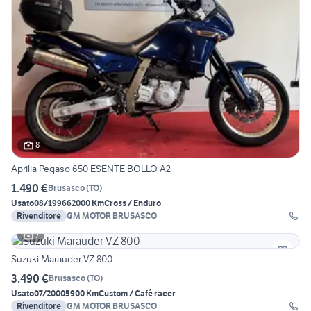
8
Aprilia Pegaso 650 ESENTE BOLLO A2
1.490 €
Brusasco
(
TO
)
Usato
08/1996
62000 Km
Cross / Enduro
Rivenditore
GM MOTOR BRUSASCO
7
Suzuki Marauder VZ 800
3.490 €
Brusasco
(
TO
)
Usato
07/2000
5900 Km
Custom / Café racer
Rivenditore
GM MOTOR BRUSASCO