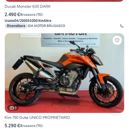
Ducati Monster 600 DARK
2.490 €
Brusasco
(
TO
)
Usato
04/2000
33000 Km
Altro
Rivenditore
GM MOTOR BRUSASCO
9
Ktm 790 Duke UNICO PROPRIETARIO
5.290 €
Brusasco
(
TO
)