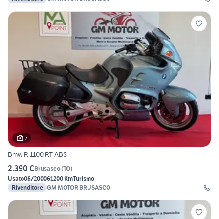
7
Bmw R 1100 RT ABS
2.390 €
Brusasco
(
TO
)
Usato
06/2000
61200 Km
Turismo
Rivenditore
GM MOTOR BRUSASCO