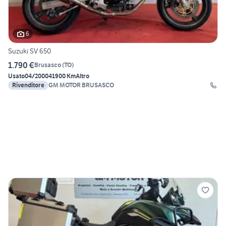
6
Suzuki SV 650
1.790 €
Brusasco
(
TO
)
Usato
04/2000
41900 Km
Altro
Rivenditore
GM MOTOR BRUSASCO