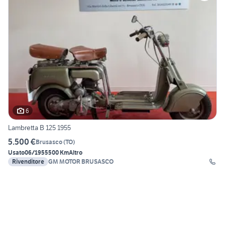
6
Lambretta B 125 1955
5.500 €
Brusasco
(
TO
)
Usato
06/1955
500 Km
Altro
Rivenditore
GM MOTOR BRUSASCO