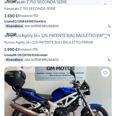
Kawasaki Z 750 SECONDA SERIE
3.690 €
Brusasco
(
TO
)
Usato
02/2008
43000 Km
Altro
Rivenditore
GM MOTOR BRUSASCO
7
Kymco Agility 16+ 125i PATENTE B/A1 BAULETTO/PARAB
1.990 €
Brusasco
(
TO
)
Usato
06/2022
8700 Km
Scooter
Rivenditore
GM MOTOR BRUSASCO