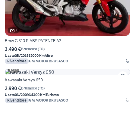
7
Bmw G 310 R ABS PATENTE A2
3.490 €
Brusasco
(
TO
)
Usato
05/2019
12000 Km
Altro
Rivenditore
GM MOTOR BRUSASCO
7
Kawasaki Versys 650
2.990 €
Brusasco
(
TO
)
Usato
03/2009
34300 Km
Turismo
Rivenditore
GM MOTOR BRUSASCO