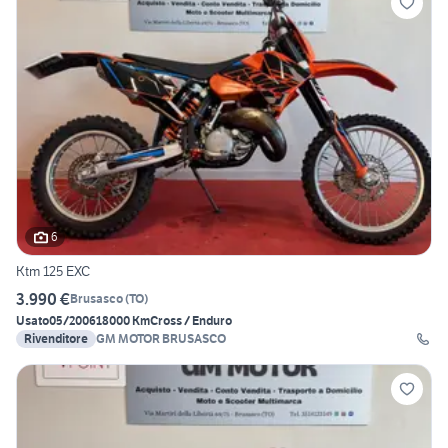
6
Ktm 125 EXC
3.990 €
Brusasco
(
TO
)
Usato
05/2006
18000 Km
Cross / Enduro
Rivenditore
GM MOTOR BRUSASCO