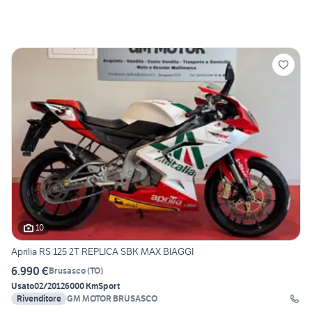
10
Aprilia RS 125 2T REPLICA SBK MAX BIAGGI
6.990 €
Brusasco
(
TO
)
Usato
02/2012
6000 Km
Sport
Rivenditore
GM MOTOR BRUSASCO