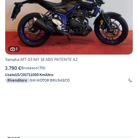
8
Yamaha MT-03 MY 18 ABS PATENTE A2
3.790 €
Brusasco
(
TO
)
Usato
10/2017
11000 Km
Altro
Rivenditore
GM MOTOR BRUSASCO
8