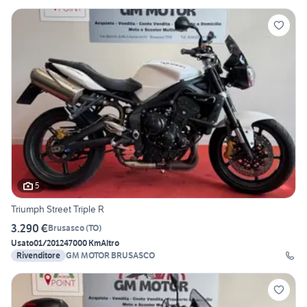
5
Triumph Street Triple R
3.290 €
Brusasco
(
TO
)
Usato
01/2012
47000 Km
Altro
Rivenditore
GM MOTOR BRUSASCO