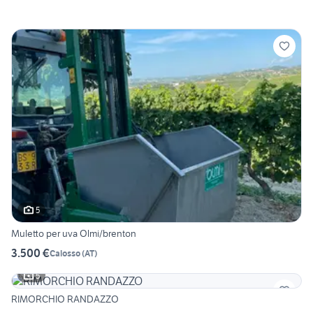
5
Muletto per uva Olmi/brenton
3.500 €
Calosso
(
AT
)
5
RIMORCHIO RANDAZZO