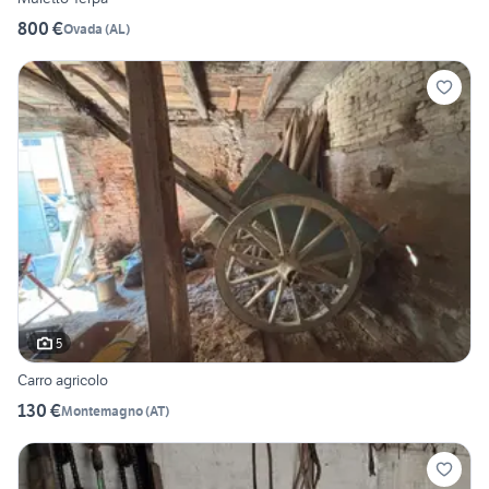
800 €
Ovada
(
AL
)
5
Carro agricolo
130 €
Montemagno
(
AT
)