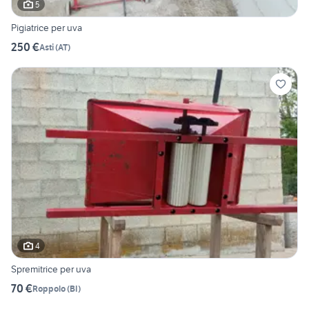
5
Pigiatrice per uva
250 €
Asti
(
AT
)
4
Spremitrice per uva
70 €
Roppolo
(
BI
)