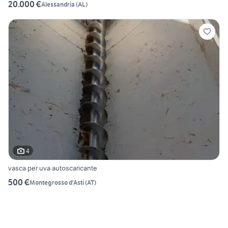
20.000 €
Alessandria
(
AL
)
4
vasca per uva autoscaricante
500 €
Montegrosso d'Asti
(
AT
)