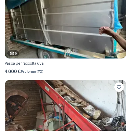
6
Vasca per raccolta uva
4.000 €
Pralormo
(
TO
)