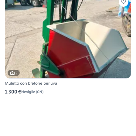
2
Muletto con bretone per uva
1.300 €
Neviglie
(
CN
)