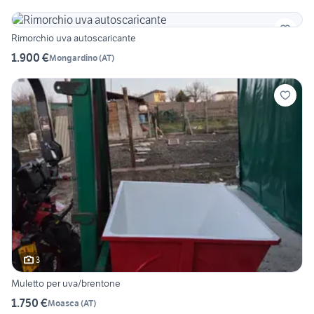
Rimorchio uva autoscaricante
1.900 €
Mongardino
(
AT
)
3
Muletto per uva/brentone
1.750 €
Moasca
(
AT
)