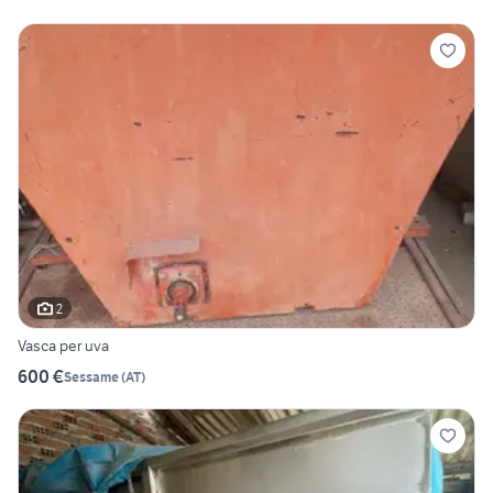
2
Vasca per uva
600 €
Sessame
(
AT
)