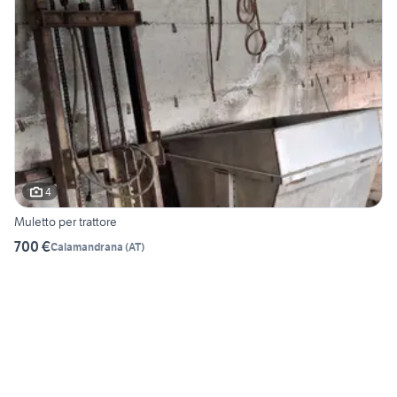
4
Muletto per trattore
700 €
Calamandrana
(
AT
)