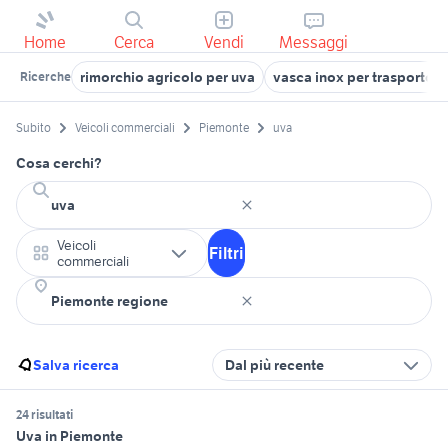
Home
Cerca
Vendi
Messaggi
rimorchio agricolo per uva
vasca inox per trasporto u
Ricerche
Subito
Veicoli commerciali
Piemonte
uva
Cosa cerchi?
Veicoli
Filtri
commerciali
Salva ricerca
Dal più recente
24 risultati
Uva in Piemonte