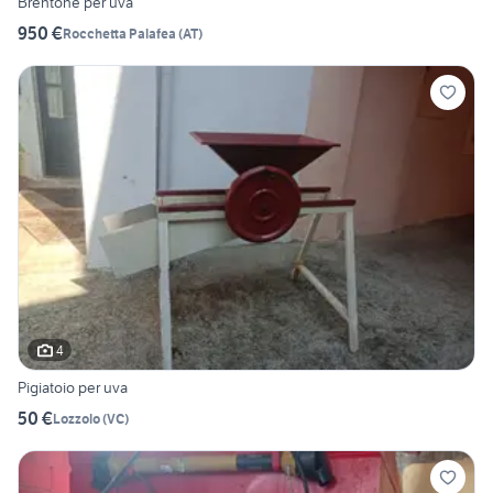
Brentone per uva
950 €
Rocchetta Palafea
(
AT
)
4
Pigiatoio per uva
50 €
Lozzolo
(
VC
)