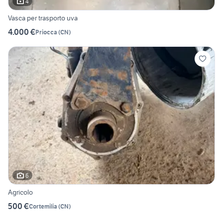
4
Vasca per trasporto uva
4.000 €
Priocca
(
CN
)
6
Agricolo
500 €
Cortemilia
(
CN
)