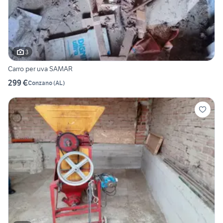
3
Carro per uva SAMAR
299 €
Conzano
(
AL
)