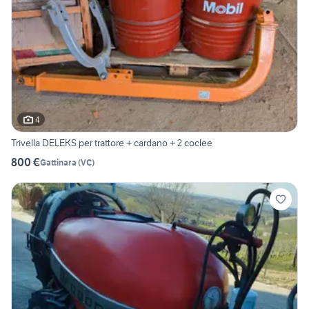
4
Trivella DELEKS per trattore + cardano + 2 coclee
800 €
Gattinara
(
VC
)