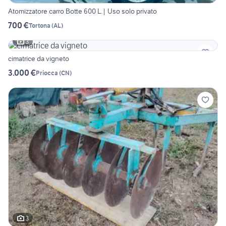
Atomizzatore carro Botte 600 L.| Uso solo privato
700 €
Tortona
(
AL
)
3
cimatrice da vigneto
3.000 €
Priocca
(
CN
)
3