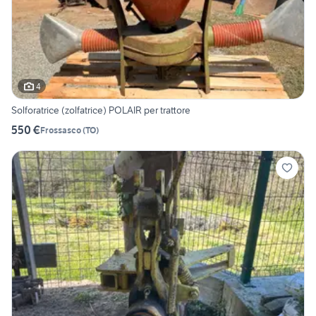
4
Solforatrice (zolfatrice) POLAIR per trattore
550 €
Frossasco
(
TO
)