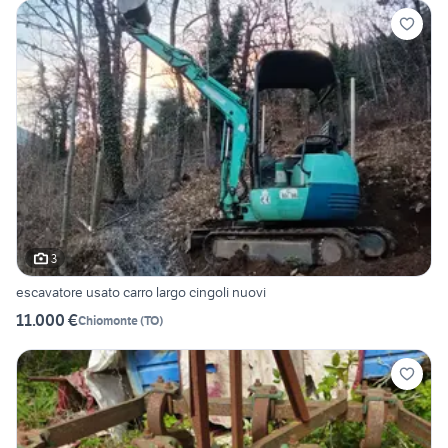
3
escavatore usato carro largo cingoli nuovi
11.000 €
Chiomonte
(
TO
)