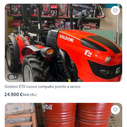
4
Goldoni E70 nuovo compatto pronto a lavoro
24.900 €
Sale
(
AL
)