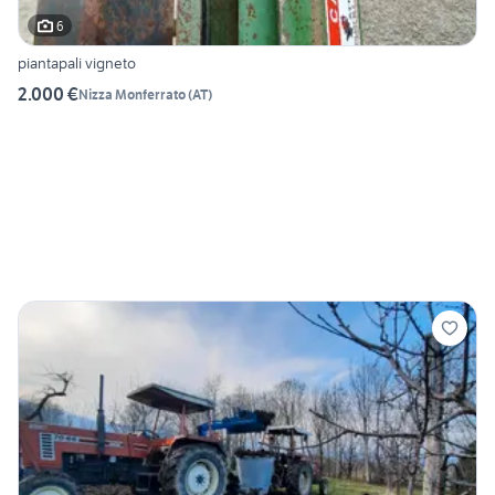
6
piantapali vigneto
2.000 €
Nizza Monferrato
(
AT
)