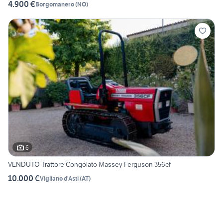
4.900 €
Borgomanero
(
NO
)
6
VENDUTO Trattore Congolato Massey Ferguson 356cf
10.000 €
Vigliano d'Asti
(
AT
)