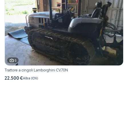
6
Trattore a cingoli Lamborghini CV.70N
22.500 €
Alba
(
CN
)