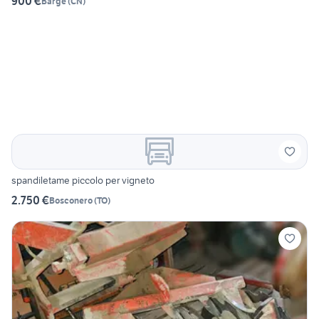
900 €
Barge
(
CN
)
spandiletame piccolo per vigneto
2.750 €
Bosconero
(
TO
)