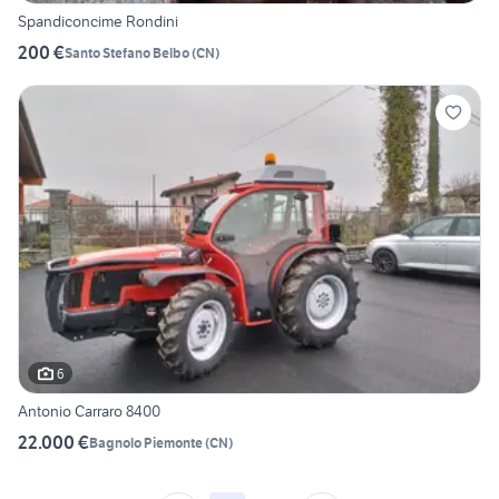
Spandiconcime Rondini
200 €
Santo Stefano Belbo
(
CN
)
6
Antonio Carraro 8400
22.000 €
Bagnolo Piemonte
(
CN
)