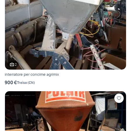
2
interratore per concime agrimix
900 €
Treiso
(
CN
)