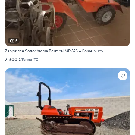
6
Zappatrice Sottochioma Brumital MP 823 – Come Nuov
2.300 €
Torino
(
TO
)