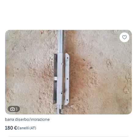
3
barra diserbo/irrorazione
180 €
Canelli
(
AT
)