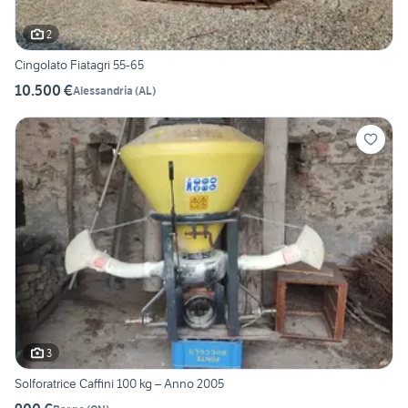
2
Cingolato Fiatagri 55-65
10.500 €
Alessandria
(
AL
)
3
Solforatrice Caffini 100 kg – Anno 2005