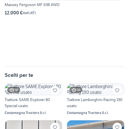
Massey Ferguson MF 698 4WD
12.000 €
Asti
(
AT
)
Scelti per te
18
19
Trattore SAME Explorer 80
Trattore Lamborghini Racing 190
Special usato
usato
Costamagna Tractors S.r.l.
Costamagna Tractors S.r.l.