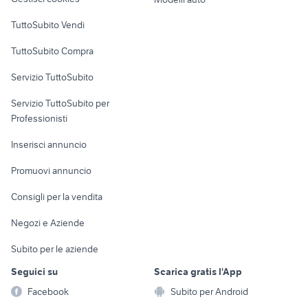
piemonte
Case vacanza
stunt
skoda fabia station wagon
TuttoSubito Vendi
Uffici e Locali
TuttoSubito Compra
commerciali
Servizio TuttoSubito
elettronica
per la casa e la
sports e hobby
Servizio TuttoSubito per
persona
Informatica
Animali
Professionisti
Arredamento e
Console e
Accessori per
Casalinghi
Inserisci annuncio
Videogiochi
animali
Elettrodomestici
Promuovi annuncio
Audio/Video
Musica e Film
Giardino e Fai da te
Consigli per la vendita
Fotografia
Libri e Riviste
Abbigliamento e
Negozi e Aziende
Telefonia
Strumenti Musicali
Accessori
Subito per le aziende
Sports
Tutto per i bambini
Seguici su
Scarica gratis l'App
Biciclette
Facebook
Subito per Android
Collezionismo