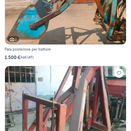
2
Pala posteriore per trattore
1.500 €
Asti
(
AT
)