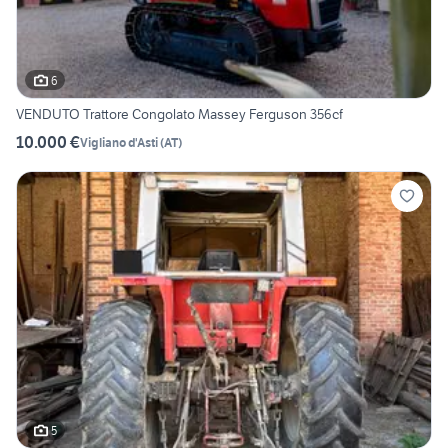
6
VENDUTO Trattore Congolato Massey Ferguson 356cf
10.000 €
Vigliano d'Asti
(
AT
)
5