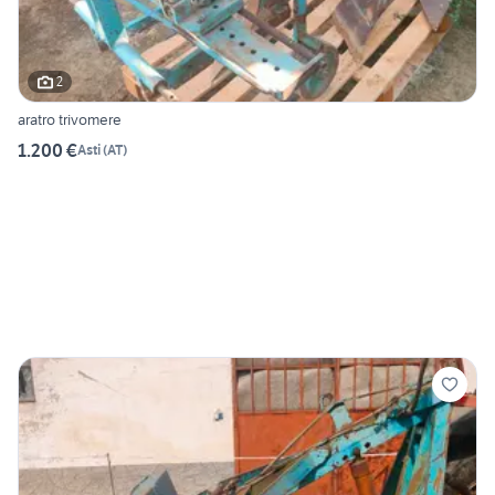
2
aratro trivomere
1.200 €
Asti
(
AT
)