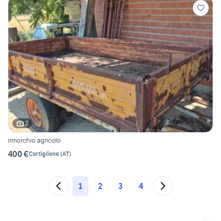
2
rimorchio agricolo
400 €
Cortiglione
(
AT
)
1
2
3
4