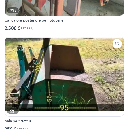
2
Caricatore posteriore per rotoballe
2.500 €
Asti
(
AT
)
3
pala per trattore
250 €
Asti
(
AT
)