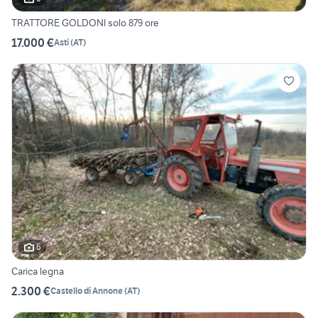
TRATTORE GOLDONI solo 879 ore
17.000 €
Asti
(
AT
)
6
Carica legna
2.300 €
Castello di Annone
(
AT
)