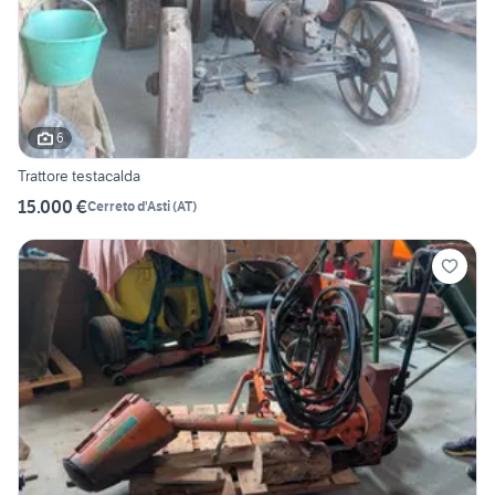
6
Trattore testacalda
15.000 €
Cerreto d'Asti
(
AT
)