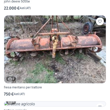
john deere 5055e
22.000 €
Asti
(
AT
)
6
fresa meritano per trattore
750 €
Asti
(
AT
)
6