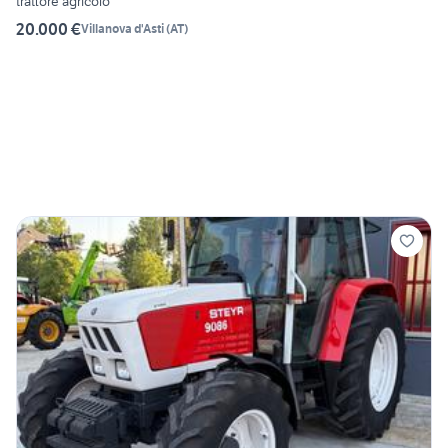
trattore agricolo
20.000 €
Villanova d'Asti
(
AT
)