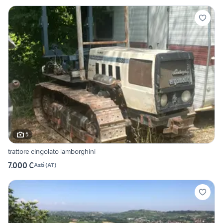
5
trattore cingolato lamborghini
7.000 €
Asti
(
AT
)