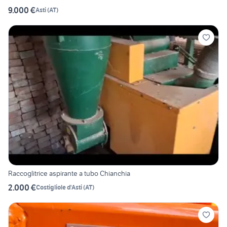
9.000 €
Asti
(
AT
)
Raccoglitrice aspirante a tubo Chianchia
2.000 €
Costigliole d'Asti
(
AT
)