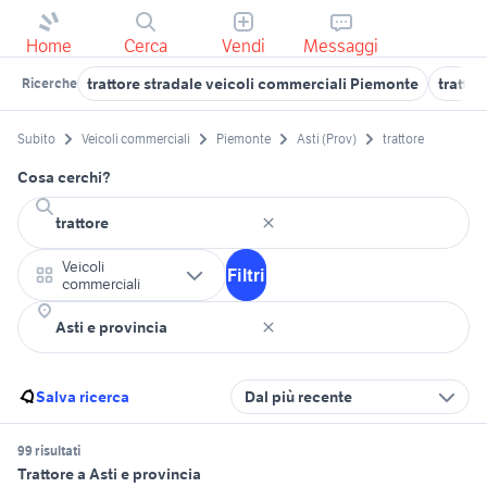
Home
Cerca
Vendi
Messaggi
trattore stradale veicoli commerciali Piemonte
tratto
Ricerche
Subito
Veicoli commerciali
Piemonte
Asti (Prov)
trattore
Cosa cerchi?
Veicoli
Filtri
commerciali
Salva ricerca
Dal più recente
99 risultati
Trattore a Asti e provincia