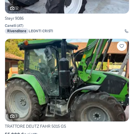
12
Steyr 9086
Canelli
(
AT
)
Rivenditore
LEONTI CRISTI
3
TRATTORE DEUTZ FAHR 5015 GS