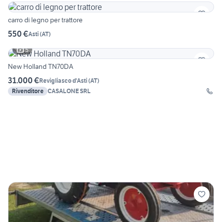
carro di legno per trattore
550 €
Asti
(
AT
)
5
New Holland TN70DA
31.000 €
Revigliasco d'Asti
(
AT
)
Rivenditore
CASALONE SRL