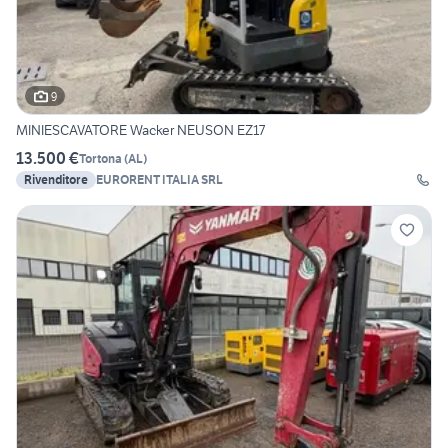
9
MINIESCAVATORE Wacker NEUSON EZ17
13.500 €
Tortona
(
AL
)
Rivenditore
EURORENT ITALIA SRL