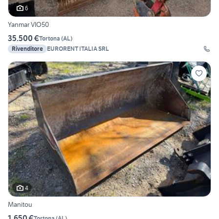
6
Yanmar VIO50
35.500 €
Tortona
(
AL
)
Rivenditore
EURORENT ITALIA SRL
4
Manitou
1.650 €
Tortona
(
AL
)