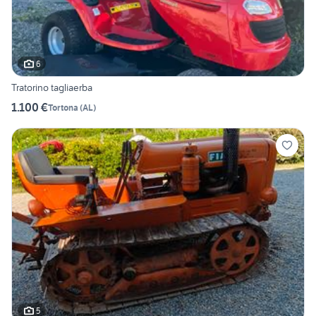
6
Tratorino tagliaerba
1.100 €
Tortona
(
AL
)
5