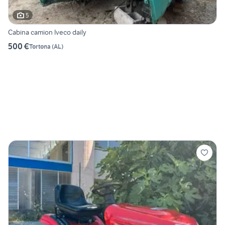
5
Cabina camion Iveco daily
500 €
Tortona
(
AL
)