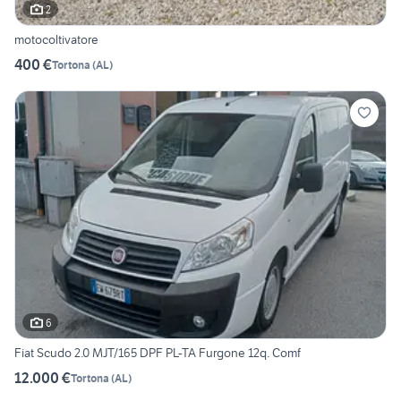
2
motocoltivatore
400 €
Tortona
(
AL
)
6
Fiat Scudo 2.0 MJT/165 DPF PL-TA Furgone 12q. Comf
12.000 €
Tortona
(
AL
)