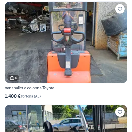
6
transpallet a colonna Toyota
1.400 €
Tortona
(
AL
)