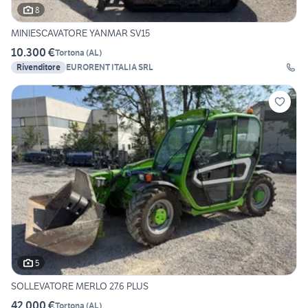
8
MINIESCAVATORE YANMAR SV15
10.300 €
Tortona
(
AL
)
Rivenditore
EURORENT ITALIA SRL
5
SOLLEVATORE MERLO 27.6 PLUS
42.000 €
Tortona
(
AL
)