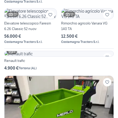
Costamagna Tractors S.r.l.
22
13
Elevatore telescopico Faresin
Rimorchio agricolo Vanara VG
6.26 Classic 52 nuov
140 TA
56.000 €
12.500 €
Costamagna Tractors S.r.l.
Costamagna Tractors S.r.l.
6
Renault trafic
4.900 €
Tortona
(
AL
)