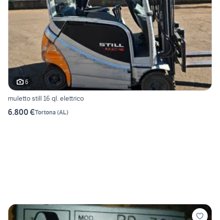
6
muletto still 16 ql. elettrico
6.800 €
Tortona
(
AL
)