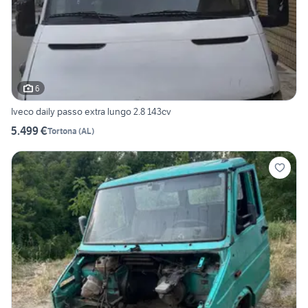
6
Iveco daily passo extra lungo 2.8 143cv
5.499 €
Tortona
(
AL
)