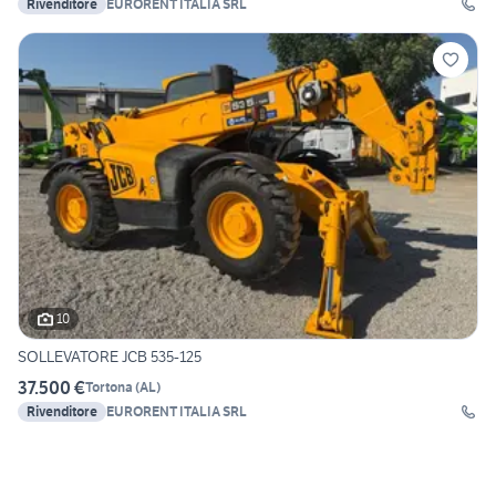
Rivenditore
EURORENT ITALIA SRL
10
SOLLEVATORE JCB 535-125
37.500 €
Tortona
(
AL
)
Rivenditore
EURORENT ITALIA SRL