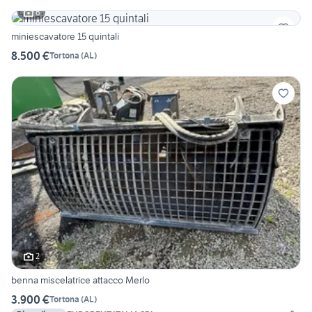
6
miniescavatore 15 quintali
8.500 €
Tortona
(
AL
)
2
benna miscelatrice attacco Merlo
3.900 €
Tortona
(
AL
)