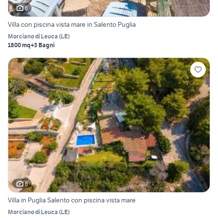
6
Villa con piscina vista mare in Salento Puglia
Morciano di Leuca
(
LE
)
1800 mq
+3 Bagni
6
Villa in Puglia Salento con piscina vista mare
Morciano di Leuca
(
LE
)