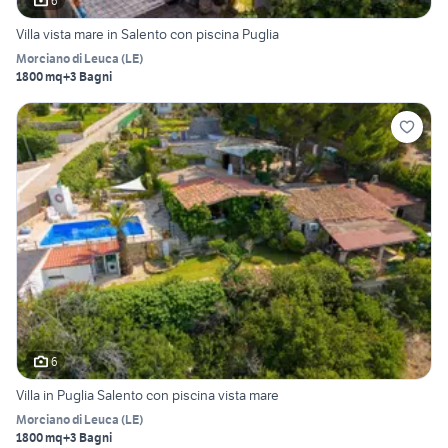
6
Villa vista mare in Salento con piscina Puglia
Morciano di Leuca
(
LE
)
1800 mq
+3 Bagni
6
Villa in Puglia Salento con piscina vista mare
Morciano di Leuca
(
LE
)
1800 mq
+3 Bagni