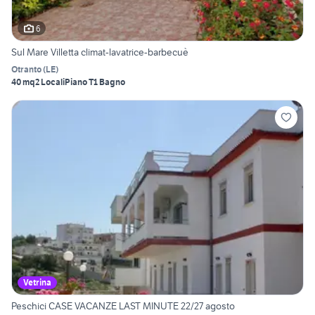
6
Sul Mare Villetta climat-lavatrice-barbecuè
Otranto
(
LE
)
40 mq
2 Locali
Piano T
1 Bagno
Vetrina
Peschici CASE VACANZE LAST MINUTE 22/27 agosto