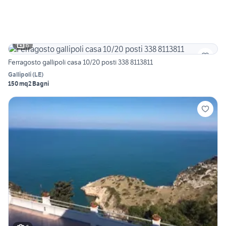
6
Ferragosto gallipoli casa 10/20 posti 338 8113811
Gallipoli
(
LE
)
150 mq
2 Bagni