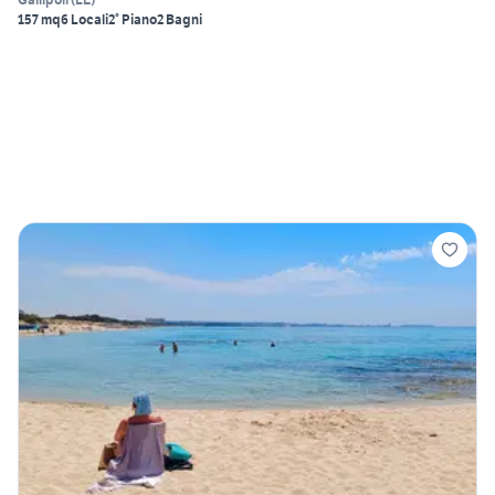
157 mq
6 Locali
2° Piano
2 Bagni