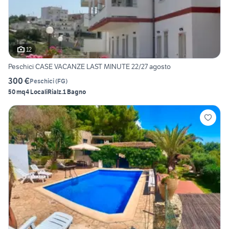
12
Peschici CASE VACANZE LAST MINUTE 22/27 agosto
300 €
Peschici
(
FG
)
50 mq
4 Locali
Rialz.
1 Bagno