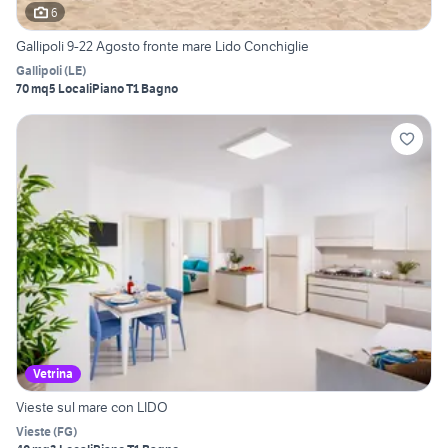
6
Gallipoli 9-22 Agosto fronte mare Lido Conchiglie
Gallipoli
(
LE
)
70 mq
5 Locali
Piano T
1 Bagno
Vetrina
Vieste sul mare con LIDO
Vieste
(
FG
)