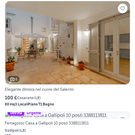
6
Elegante dimora nel cuore del Salento
100 €
Casarano
(
LE
)
80 mq
3 Locali
Piano T
1 Bagno
Vetrina
Urgente
Ferragosto Casa a Gallipoli 10 posti 3388113811
Gallipoli
(
LE
)