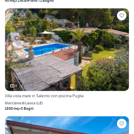
40 mq
3 Locali
Piano T
1 Bagno
6
Villa vista mare in Salento con piscina Puglia
Morciano di Leuca
(
LE
)
1800 mq
+3 Bagni