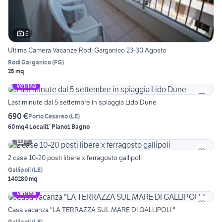
6
Ultima Camera Vacanze Rodi Garganico 23-30 Agosto
Rodi Garganico
(
FG
)
25 mq
Vetrina
Last minute dal 5 settembre in spiaggia Lido Dune
690 €
Porto Cesareo
(
LE
)
60 mq
4 Locali
1° Piano
1 Bagno
6
2 case 10-20 posti libere x ferragosto gallipoli
Gallipoli
(
LE
)
140280 mq
Vetrina
Casa vacanza "LA TERRAZZA SUL MARE DI GALLIPOLI "
Gallipoli
(
LE
)