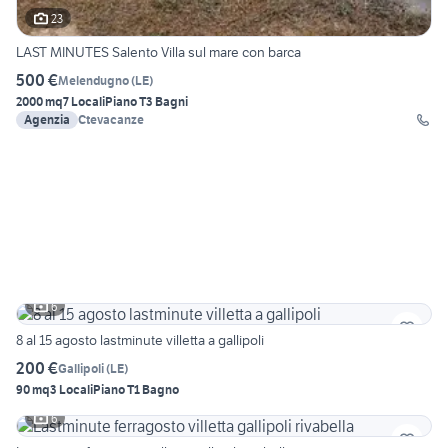
23
LAST MINUTES Salento Villa sul mare con barca
500 €
Melendugno
(
LE
)
2000 mq
7 Locali
Piano T
3 Bagni
Agenzia
Ctevacanze
6
8 al 15 agosto lastminute villetta a gallipoli
200 €
Gallipoli
(
LE
)
90 mq
3 Locali
Piano T
1 Bagno
6