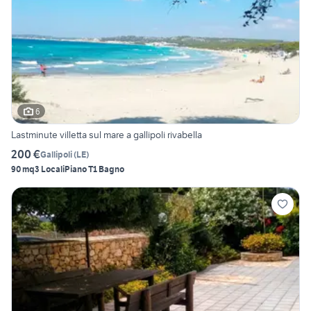
6
Lastminute villetta sul mare a gallipoli rivabella
200 €
Gallipoli
(
LE
)
90 mq
3 Locali
Piano T
1 Bagno