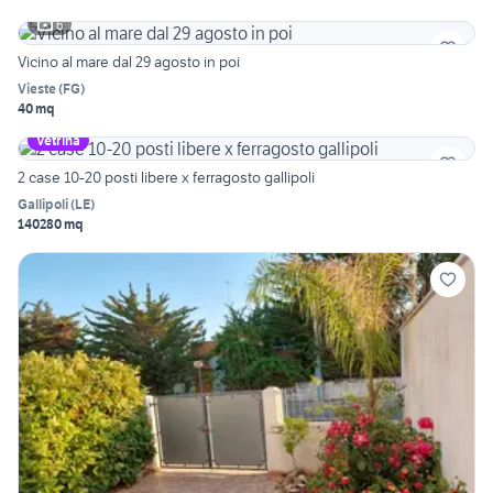
6
Vicino al mare dal 29 agosto in poi
Vieste
(
FG
)
40 mq
Vetrina
2 case 10-20 posti libere x ferragosto gallipoli
Gallipoli
(
LE
)
140280 mq