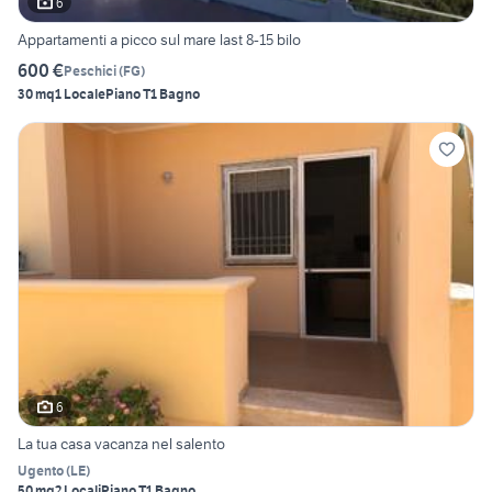
6
Appartamenti a picco sul mare last 8-15 bilo
600 €
Peschici
(
FG
)
30 mq
1 Locale
Piano T
1 Bagno
6
La tua casa vacanza nel salento
Ugento
(
LE
)
50 mq
2 Locali
Piano T
1 Bagno