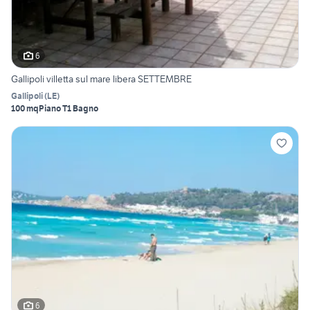
6
Gallipoli villetta sul mare libera SETTEMBRE
Gallipoli
(
LE
)
100 mq
Piano T
1 Bagno
6