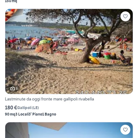
150 mq
6
Lastminute da oggi fronte mare gallipoli rivabella
180 €
Gallipoli
(
LE
)
90 mq
3 Locali
3° Piano
1 Bagno