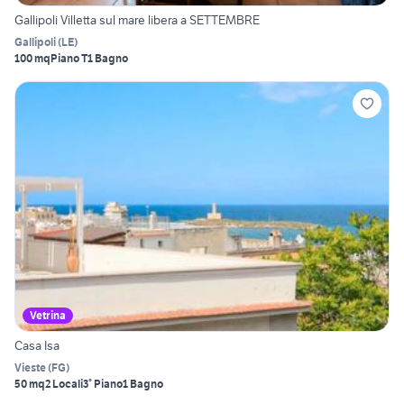
Gallipoli Villetta sul mare libera a SETTEMBRE
Gallipoli
(
LE
)
100 mq
Piano T
1 Bagno
Vetrina
Casa Isa
Vieste
(
FG
)
50 mq
2 Locali
3° Piano
1 Bagno