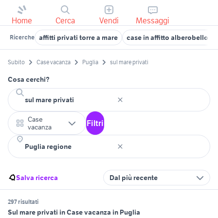
Home
Cerca
Vendi
Messaggi
affitti privati torre a mare
case in affitto alberobello pr
Ricerche
Subito
Case vacanza
Puglia
sul mare privati
Cosa cerchi?
Case
Filtri
vacanza
Salva ricerca
Dal più recente
297 risultati
Sul mare privati in Case vacanza in Puglia