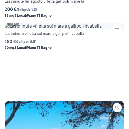
Lastminute ferragosto villetta gallipoli rivabella
200 €
Gallipoli
(
LE
)
95 mq
3 Locali
Piano T
1 Bagno
6
Lastminute villetta sul mare a gallipoli rivabella
180 €
Gallipoli
(
LE
)
90 mq
3 Locali
Piano T
1 Bagno