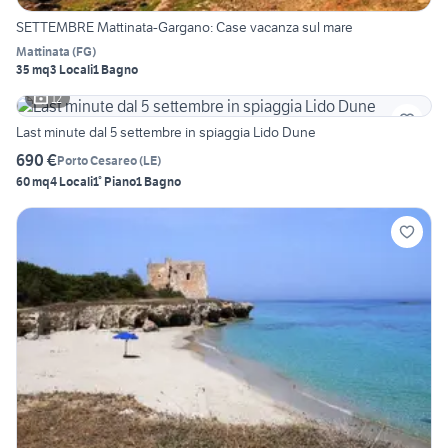
SETTEMBRE Mattinata-Gargano: Case vacanza sul mare
Mattinata
(
FG
)
35 mq
3 Locali
1 Bagno
12
Last minute dal 5 settembre in spiaggia Lido Dune
690 €
Porto Cesareo
(
LE
)
60 mq
4 Locali
1° Piano
1 Bagno