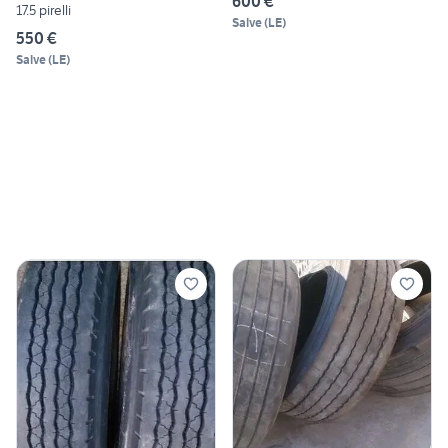
600 €
17.5 pirelli
Salve
(
LE
)
550 €
Salve
(
LE
)