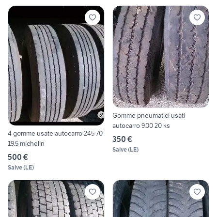
Gomme pneumatici usati
autocarro 9.00 20 ks
4 gomme usate autocarro 245 70
350 €
19.5 michelin
Salve
(
LE
)
500 €
Salve
(
LE
)