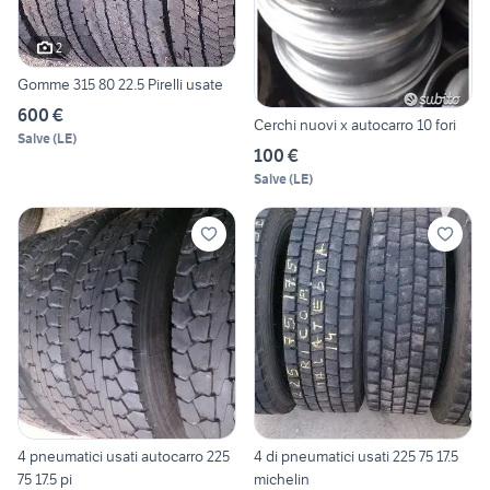
2
Gomme 315 80 22.5 Pirelli usate
600 €
Cerchi nuovi x autocarro 10 fori
Salve
(
LE
)
100 €
Salve
(
LE
)
4 pneumatici usati autocarro 225
4 di pneumatici usati 225 75 17.5
75 17.5 pi
michelin