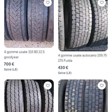
4 gomme usate 315 80 22.5
4 gomme usate autocarro 205 75
goodyear
17.5 Fulda
700 €
430 €
Salve
(
LE
)
Salve
(
LE
)