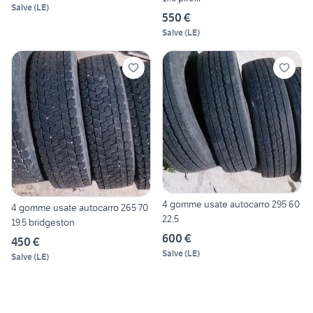
Salve
(
LE
)
550 €
Salve
(
LE
)
4 gomme usate autocarro 295 60
4 gomme usate autocarro 265 70
22.5
19.5 bridgeston
600 €
450 €
Salve
(
LE
)
Salve
(
LE
)