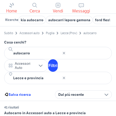
Home
Cerca
Vendi
Messaggi
kia autocarro
autocarri lepore gemona
ford fiesta 
Ricerche
Subito
Accessori auto
Puglia
Lecce (Prov)
autocarro
Cosa cerchi?
Accessori
Filtri
Auto
Salva ricerca
Dal più recente
41 risultati
Autocarro in Accessori auto a Lecce e provincia