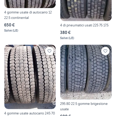
4 gomme usate di autocarro 12
22.5 continental
650 €
4 di pneumatici usati 225 75 17.5
Salve
(
LE
)
380 €
Salve
(
LE
)
295 80 22.5 gomme brigestone
usate
4 gomme usate autocarro 245 70