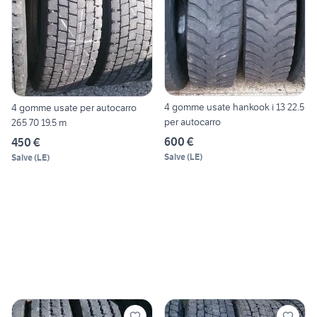
4 gomme usate hankook i 13 22.5
4 gomme usate per autocarro
per autocarro
265 70 19.5 m
600 €
450 €
Salve
(
LE
)
Salve
(
LE
)