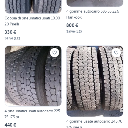
4 gomme autocarro 385 55 22.5
Hankook
Coppia di pneumatici usati 10.00
20 Pirelli
800 €
Salve
(
LE
)
330 €
Salve
(
LE
)
4 pneumatici usati autocarro 225
75 17.5 pi
4 gomme usate autocarro 245 70
440 €
17.5 pirelli