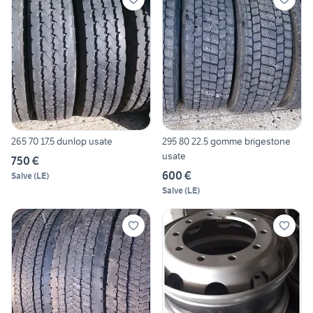
295 80 22.5 gomme brigestone
265 70 17.5 dunlop usate
usate
750 €
600 €
Salve
(
LE
)
Salve
(
LE
)