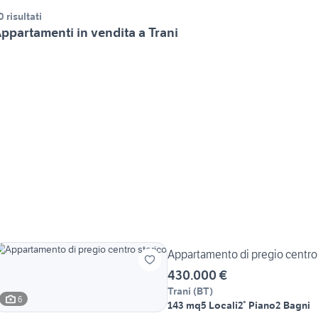
0 risultati
ppartamenti in vendita a Trani
Appartamento di pregio centro
430.000 €
Trani
(
BT
)
6
143 mq
5 Locali
2° Piano
2 Bagni