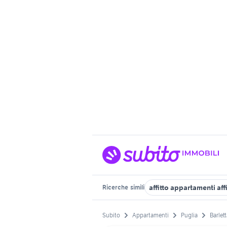
affitto appartamenti aff
Ricerche
simili
Subito
Appartamenti
Puglia
Barlet