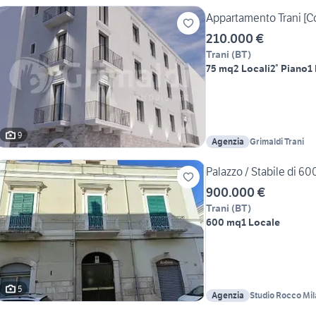
Appartamento Trani [C
210.000 €
Trani
(
BT
)
75 mq
2 Locali
2° Piano
1
9
Agenzia
Grimaldi Trani
Palazzo / Stabile di 60
900.000 €
Trani
(
BT
)
600 mq
1 Locale
5
Agenzia
Studio Rocco Mi