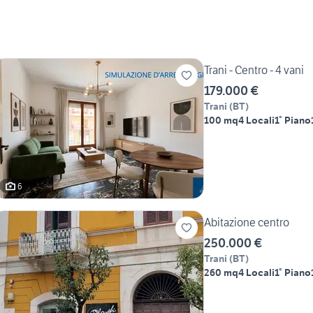
Trani - Centro - 4 vani
179.000 €
Trani
(
BT
)
100 mq
4 Locali
1° Piano
6
Abitazione centro
250.000 €
Trani
(
BT
)
260 mq
4 Locali
1° Piano