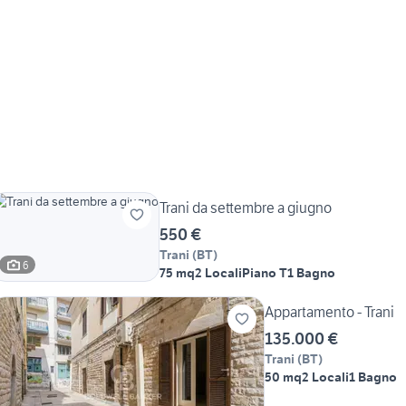
Trani da settembre a giugno
550 €
Trani
(
BT
)
6
75 mq
2 Locali
Piano T
1 Bagno
Appartamento - Trani
135.000 €
Trani
(
BT
)
50 mq
2 Locali
1 Bagno