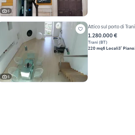
6
Attico sul porto di Trani
1.280.000 €
Trani
(
BT
)
220 mq
6 Locali
3° Piano
6