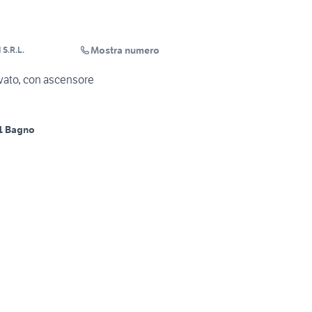
Mostra numero
S.R.L.
ivato, con ascensore
1 Bagno