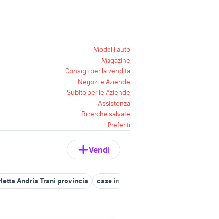
Modelli auto
Magazine
Consigli per la vendita
Negozi e Aziende
Subito per le Aziende
Assistenza
Ricerche salvate
Preferiti
Vendi
rletta Andria Trani provincia
case in affitto bisceglie
affitto appa