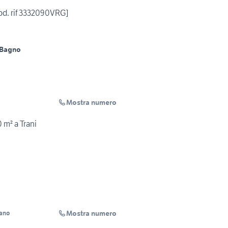
od. rif 3332090VRG]
 Bagno
Mostra numero
0 m² a Trani
Mostra numero
lano