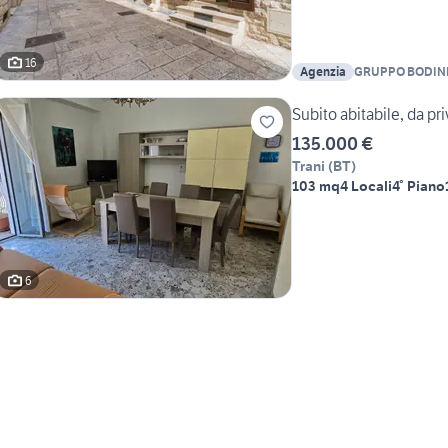
16
Agenzia
GRUPPO BODINI 
Subito abitabile, da pr
135.000 €
Trani
(
BT
)
103 mq
4 Locali
4° Piano
6