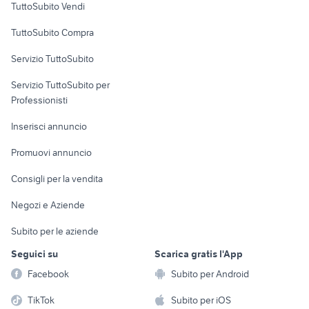
monteroni
TuttoSubito Vendi
Uffici e Locali
TuttoSubito Compra
commerciali
Servizio TuttoSubito
elettronica
per la casa e la
sports e hobby
Servizio TuttoSubito per
persona
Informatica
Animali
Professionisti
Arredamento e
Console e
Accessori per
Casalinghi
Inserisci annuncio
Videogiochi
animali
Elettrodomestici
Promuovi annuncio
Audio/Video
Musica e Film
Giardino e Fai da te
Consigli per la vendita
Fotografia
Libri e Riviste
Abbigliamento e
Negozi e Aziende
Telefonia
Strumenti Musicali
Accessori
Subito per le aziende
Sports
Tutto per i bambini
Seguici su
Scarica gratis l'App
Biciclette
Facebook
Subito per Android
Collezionismo
TikTok
Subito per iOS