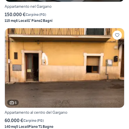
Appartamento nel Gargano
150.000 €
Carpino
(
FG
)
115 mq
6 Locali
1° Piano
2 Bagni
6
Appartamento al centro del Gargano
60.000 €
Carpino
(
FG
)
140 mq
5 Locali
Piano T
1 Bagno