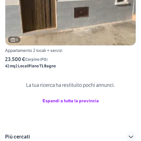
6
Appartamento 2 locali + servizi
23.500 €
Carpino
(
FG
)
42 mq
2 Locali
Piano T
1 Bagno
La tua ricerca ha restituito pochi annunci.
Espandi a tutta la provincia
Più cercati