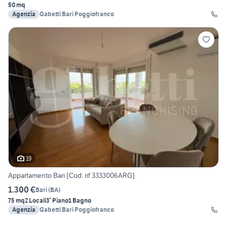
50 mq
Agenzia
Gabetti Bari Poggiofranco
19
Appartamento Bari [Cod. rif 3333006ARG]
1.300 €
Bari
(
BA
)
75 mq
2 Locali
3° Piano
1 Bagno
Agenzia
Gabetti Bari Poggiofranco