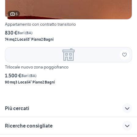
6
Appartamento con contratto transitorio
830 €
Bari
(
BA
)
74 mq
2 Locali
3° Piano
2 Bagni
Trilocale nuovo zona poggiofranco
1.500 €
Bari
(
BA
)
90 mq
3 Locali
4° Piano
2 Bagni
Più cercati
Correlati
Richerche simili
Suggerimenti
Ricerche consigliate
case nizza di sicilia
studio medico
appartamenti in