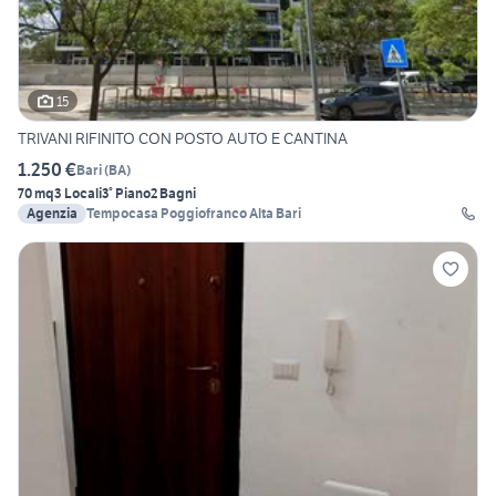
15
TRIVANI RIFINITO CON POSTO AUTO E CANTINA
1.250 €
Bari
(
BA
)
70 mq
3 Locali
3° Piano
2 Bagni
Agenzia
Tempocasa Poggiofranco Alta Bari