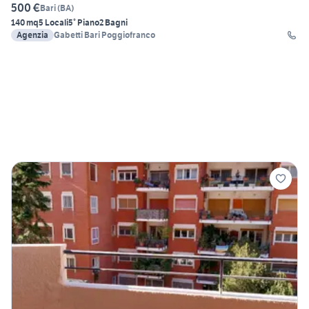
500 €
Bari
(
BA
)
140 mq
5 Locali
5° Piano
2 Bagni
Agenzia
Gabetti Bari Poggiofranco