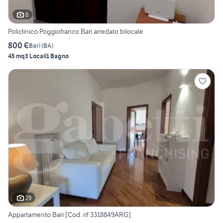
6
Policlinico Poggiofranco Bari arredato bilocale
800 €
Bari
(
BA
)
45 mq
3 Locali
1 Bagno
29
Appartamento Bari [Cod. rif 3318849ARG]