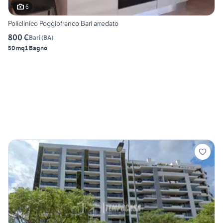
6
Policlinico Poggiofranco Bari arredato
800 €
Bari
(
BA
)
50 mq
1 Bagno