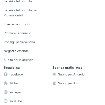
Servizio TuttoSubito
elettronica
per la casa e la
sports e hobby
Servizio TuttoSubito per
persona
Informatica
Animali
Professionisti
Arredamento e
Console e
Accessori per
Casalinghi
Inserisci annuncio
Videogiochi
animali
Elettrodomestici
Promuovi annuncio
Audio/Video
Musica e Film
Giardino e Fai da te
Consigli per la vendita
Fotografia
Libri e Riviste
Abbigliamento e
Negozi e Aziende
Telefonia
Strumenti Musicali
Accessori
Subito per le aziende
Sports
Tutto per i bambini
Seguici su
Scarica gratis l'App
Biciclette
Facebook
Subito per Android
Collezionismo
TikTok
Subito per iOS
Instagram
YouTube