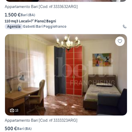
Appartamento Bari [Cod. rif 3333632ARG]
1.500 €
Bari
(
BA
)
110 mq
3 Locali
+7° Piano
2 Bagni
Agenzia
Gabetti Bari Poggiofranco
18
Appartamento Bari [Cod. rif 3333323ARG]
500 €
Bari
(
BA
)