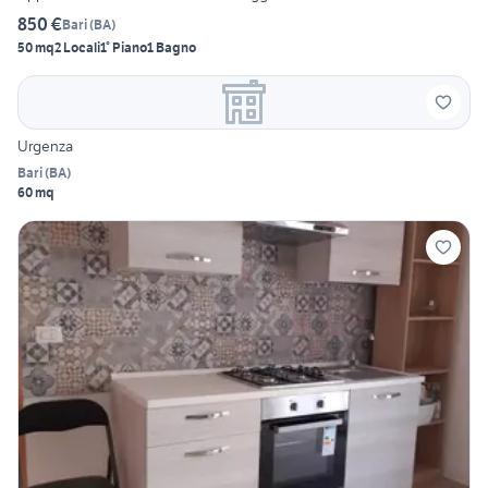
850 €
Bari
(
BA
)
50 mq
2 Locali
1° Piano
1 Bagno
Urgenza
Bari
(
BA
)
60 mq