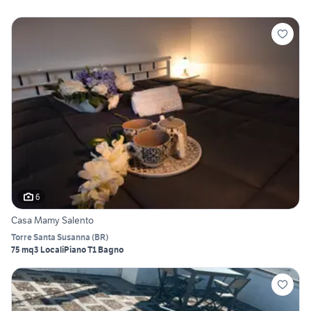
6
Casa Mamy Salento
Torre Santa Susanna
(
BR
)
75 mq
3 Locali
Piano T
1 Bagno