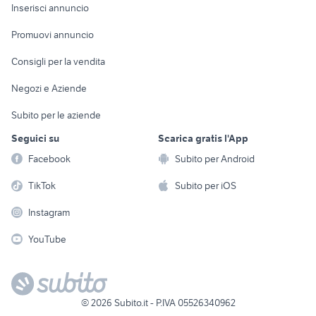
Console e
Accessori per
Casalinghi
Inserisci annuncio
Videogiochi
animali
Elettrodomestici
Promuovi annuncio
Audio/Video
Musica e Film
Giardino e Fai da te
Consigli per la vendita
Fotografia
Libri e Riviste
Abbigliamento e
Negozi e Aziende
Telefonia
Strumenti Musicali
Accessori
Subito per le aziende
Sports
Tutto per i bambini
Seguici su
Scarica gratis l'App
Biciclette
Facebook
Subito per Android
Collezionismo
TikTok
Subito per iOS
Instagram
YouTube
©
2026
Subito.it - P.IVA 05526340962