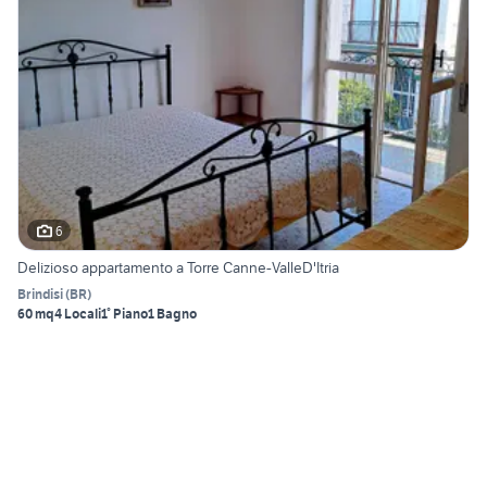
6
Delizioso appartamento a Torre Canne-ValleD'Itria
Brindisi
(
BR
)
60 mq
4 Locali
1° Piano
1 Bagno