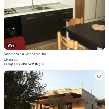
6
Monolocale a Ginosa Marina
Ginosa
(
TA
)
25 mq
1 Locale
Piano T
1 Bagno