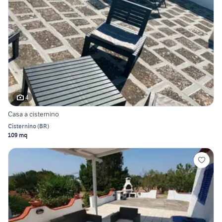
4
Casa a cisternino
Cisternino
(
BR
)
109 mq