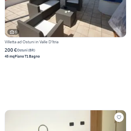
6
Villetta ad Ostuni in Valle D'Itria
200 €
Ostuni
(
BR
)
45 mq
Piano T
1 Bagno