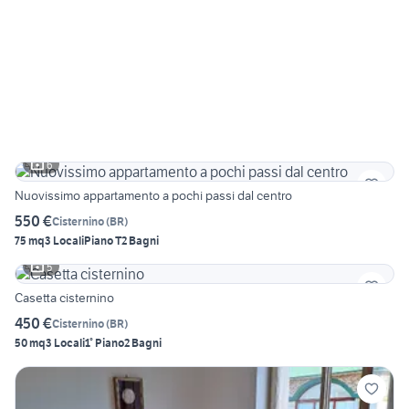
6
Nuovissimo appartamento a pochi passi dal centro
550 €
Cisternino
(
BR
)
75 mq
3 Locali
Piano T
2 Bagni
5
Casetta cisternino
450 €
Cisternino
(
BR
)
50 mq
3 Locali
1° Piano
2 Bagni