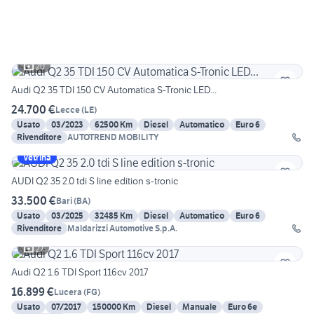
20
Audi Q2 35 TDI 150 CV Automatica S-Tronic LED...
24.700 €
Lecce
(
LE
)
Usato
03/2023
62500 Km
Diesel
Automatico
Euro 6
Rivenditore
AUTOTREND MOBILITY
Vetrina
AUDI Q2 35 2.0 tdi S line edition s-tronic
33.500 €
Bari
(
BA
)
Usato
03/2025
32485 Km
Diesel
Automatico
Euro 6
Rivenditore
Maldarizzi Automotive S.p.A.
27
Audi Q2 1.6 TDI Sport 116cv 2017
16.899 €
Lucera
(
FG
)
Usato
07/2017
150000 Km
Diesel
Manuale
Euro 6e