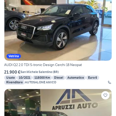
Vetrina
AUDI Q2 2.0 TDI S-tronic Design Cerchi 18 Neopat
21.900 €
San Michele Salentino
(
BR
)
Usato
10/2021
118000 Km
Diesel
Automatico
Euro 6
Rivenditore
AUTOSALONE AMICO