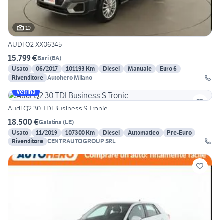
10
AUDI Q2 XX06345
15.799 €
Bari
(
BA
)
Usato
06/2017
101193 Km
Diesel
Manuale
Euro 6
Rivenditore
Autohero Milano
Vetrina
Audi Q2 30 TDI Business S Tronic
18.500 €
Galatina
(
LE
)
Usato
11/2019
107300 Km
Diesel
Automatico
Pre-Euro
Rivenditore
CENTRAUTO GROUP SRL