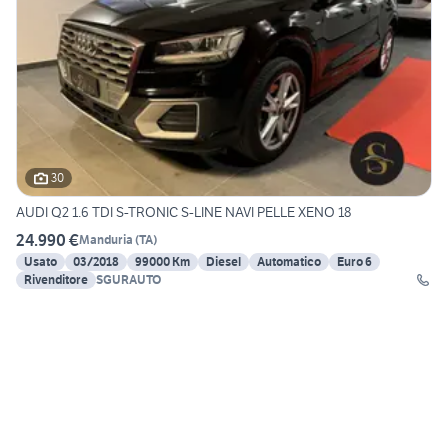
30
AUDI Q2 1.6 TDI S-TRONIC S-LINE NAVI PELLE XENO 18
24.990 €
Manduria
(
TA
)
Usato
03/2018
99000 Km
Diesel
Automatico
Euro 6
Rivenditore
SGURAUTO