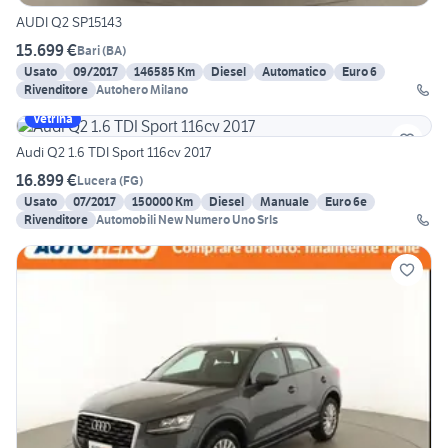
AUDI Q2 SP15143
15.699 €
Bari
(
BA
)
Usato
09/2017
146585 Km
Diesel
Automatico
Euro 6
Rivenditore
Autohero Milano
Vetrina
Audi Q2 1.6 TDI Sport 116cv 2017
16.899 €
Lucera
(
FG
)
Usato
07/2017
150000 Km
Diesel
Manuale
Euro 6e
Rivenditore
Automobili New Numero Uno Srls