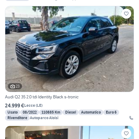
23
Audi Q2 35 2.0 tdi Identity Black s-tronic
24.999 €
Lecce
(
LE
)
Usato
08/2022
110885 Km
Diesel
Automatico
Euro 6
Rivenditore
Autoparco Aloisi