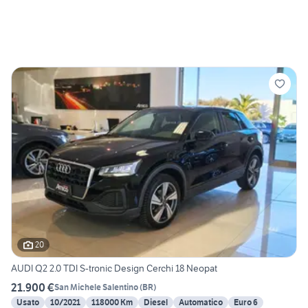
20
AUDI Q2 2.0 TDI S-tronic Design Cerchi 18 Neopat
21.900 €
San Michele Salentino
(
BR
)
Usato
10/2021
118000 Km
Diesel
Automatico
Euro 6