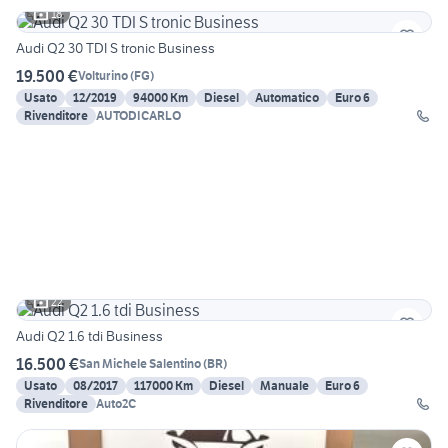
18
Audi Q2 30 TDI S tronic Business
19.500 €
Volturino
(
FG
)
Usato
12/2019
94000 Km
Diesel
Automatico
Euro 6
Rivenditore
AUTODICARLO
22
Audi Q2 1.6 tdi Business
16.500 €
San Michele Salentino
(
BR
)
Usato
08/2017
117000 Km
Diesel
Manuale
Euro 6
Rivenditore
Auto2C