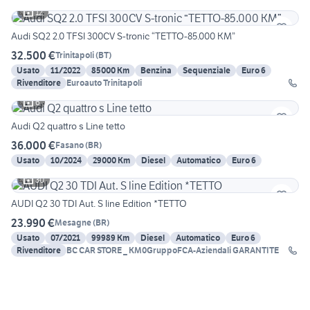
12
Audi SQ2 2.0 TFSI 300CV S-tronic “TETTO-85.000 KM”
32.500 €
Trinitapoli
(
BT
)
Usato
11/2022
85000 Km
Benzina
Sequenziale
Euro 6
Rivenditore
Euroauto Trinitapoli
6
Audi Q2 quattro s Line tetto
36.000 €
Fasano
(
BR
)
Usato
10/2024
29000 Km
Diesel
Automatico
Euro 6
30
AUDI Q2 30 TDI Aut. S line Edition *TETTO
23.990 €
Mesagne
(
BR
)
Usato
07/2021
99989 Km
Diesel
Automatico
Euro 6
Rivenditore
BC CAR STORE _ KM0GruppoFCA-Aziendali GARANTITE