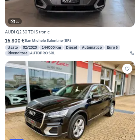
18
AUDI Q2 30 TDI S tronic
16.800 €
San Michele Salentino
(
BR
)
Usato
02/2020
144000 Km
Diesel
Automatico
Euro 6
Rivenditore
AUTOPRO SRL