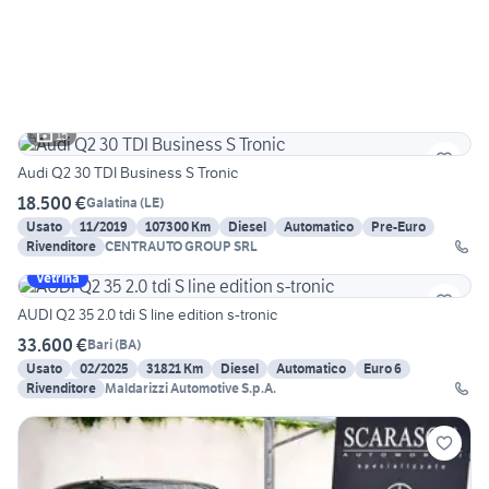
15
Audi Q2 30 TDI Business S Tronic
18.500 €
Galatina
(
LE
)
Usato
11/2019
107300 Km
Diesel
Automatico
Pre-Euro
Rivenditore
CENTRAUTO GROUP SRL
Vetrina
AUDI Q2 35 2.0 tdi S line edition s-tronic
33.600 €
Bari
(
BA
)
Usato
02/2025
31821 Km
Diesel
Automatico
Euro 6
Rivenditore
Maldarizzi Automotive S.p.A.