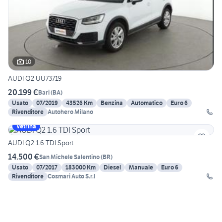
10
AUDI Q2 UU73719
20.199 €
Bari
(
BA
)
Usato
07/2019
43526 Km
Benzina
Automatico
Euro 6
Rivenditore
Autohero Milano
Vetrina
AUDI Q2 1.6 TDI Sport
14.500 €
San Michele Salentino
(
BR
)
Usato
07/2017
183000 Km
Diesel
Manuale
Euro 6
Rivenditore
Cosmari Auto S.r.l