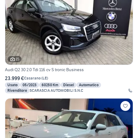
15
Audi Q2 30 2.0 Tdi 116 cv S tronic Business
23.999 €
Casarano
(
LE
)
Usato
05/2023
60250 Km
Diesel
Automatico
Rivenditore
SCARASCIA AUTOMOBILI S.N.C