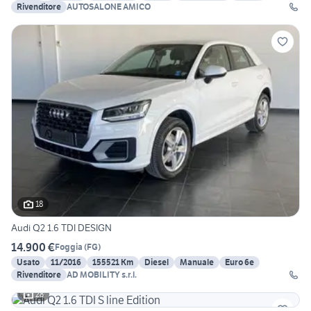
Rivenditore
AUTOSALONE AMICO
18
Audi Q2 1.6 TDI DESIGN
14.900 €
Foggia
(
FG
)
Usato
11/2016
155521 Km
Diesel
Manuale
Euro 6e
Rivenditore
AD MOBILITY s.r.l.
28