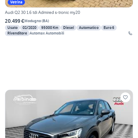
Vetrina
Audi Q2 30 1.6 tdi Admired s-tronic my20
20.499 €
Modugno
(
BA
)
Usato
02/2020
95000 Km
Diesel
Automatico
Euro 6
Rivenditore
Automax Automobili