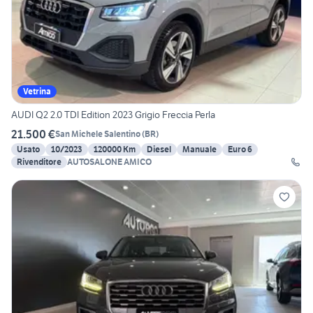
Vetrina
AUDI Q2 2.0 TDI Edition 2023 Grigio Freccia Perla
21.500 €
San Michele Salentino
(
BR
)
Usato
10/2023
120000 Km
Diesel
Manuale
Euro 6
Rivenditore
AUTOSALONE AMICO