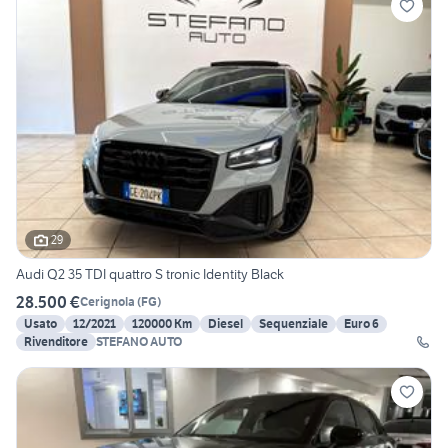
29
Audi Q2 35 TDI quattro S tronic Identity Black
28.500 €
Cerignola
(
FG
)
Usato
12/2021
120000 Km
Diesel
Sequenziale
Euro 6
Rivenditore
STEFANO AUTO