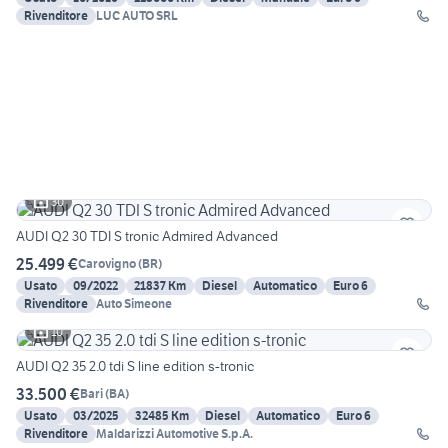
Rivenditore
LUC AUTO SRL
30
AUDI Q2 30 TDI S tronic Admired Advanced
25.499 €
Carovigno
(
BR
)
Usato
09/2022
21837 Km
Diesel
Automatico
Euro 6
Rivenditore
Auto Simeone
10
AUDI Q2 35 2.0 tdi S line edition s-tronic
33.500 €
Bari
(
BA
)
Usato
03/2025
32485 Km
Diesel
Automatico
Euro 6
Rivenditore
Maldarizzi Automotive S.p.A.