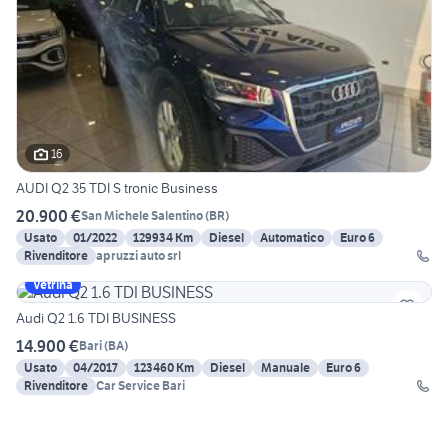
16
AUDI Q2 35 TDI S tronic Business
20.900 €
San Michele Salentino
(
BR
)
Usato
01/2022
129934 Km
Diesel
Automatico
Euro 6
Rivenditore
apruzzi auto srl
Vetrina
Audi Q2 1.6 TDI BUSINESS
14.900 €
Bari
(
BA
)
Usato
04/2017
123460 Km
Diesel
Manuale
Euro 6
Rivenditore
Car Service Bari