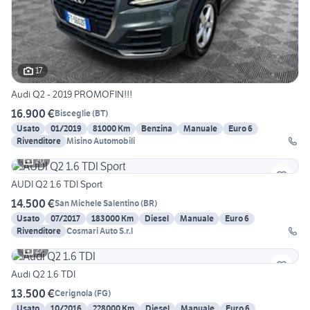
17
Audi Q2 - 2019 PROMOFIN!!!
16.900 €
Bisceglie
(
BT
)
Usato
01/2019
81000 Km
Benzina
Manuale
Euro 6
Rivenditore
Misino Automobili
20
AUDI Q2 1.6 TDI Sport
14.500 €
San Michele Salentino
(
BR
)
Usato
07/2017
183000 Km
Diesel
Manuale
Euro 6
Rivenditore
Cosmari Auto S.r.l
27
Audi Q2 1.6 TDI
13.500 €
Cerignola
(
FG
)
Usato
10/2016
228000 Km
Diesel
Manuale
Euro 6