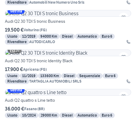
Rivenditore
Automobili New Numero Uno Srls
Vetrina
Audi Q2 30 TDI S tronic Business
19.500 €
Volturino
(
FG
)
Usato
12/2019
94000 Km
Diesel
Automatico
Euro 6
Rivenditore
AUTODICARLO
29
Audi Q2 30 TDI S tronic Identity Black
17.900 €
Apricena
(
FG
)
Usato
11/2019
133600 Km
Diesel
Sequenziale
Euro 6
Rivenditore
TARTAGLIA AUTOMOBILI SRLS
Vetrina
Audi Q2 quattro s Line tetto
36.000 €
Fasano
(
BR
)
Usato
10/2024
29000 Km
Diesel
Automatico
Euro 6