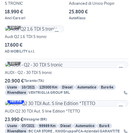
S TRONIC
Advanced di Unico Propri
18.990 €
25.800 €
Anci Cars srl
AutoKlass
19
Audi Q2 1.6 TDI S tronic
17.600 €
AD MOBILITY s.r.l.
12
AUDI - Q2 - 30 TDI S tronic
20.900 €
Taranto
(
TA
)
Usato
10/2021
125000 Km
Diesel
Automatico
Euro 6e
Rivenditore
VENTRIGLIA GROUP SRL
Vetrina
AUDI Q2 30 TDI Aut. S line Edition *TETTO
23.990 €
Mesagne
(
BR
)
Usato
07/2021
99989 Km
Diesel
Automatico
Euro 6
Rivenditore
BC CAR STORE _ KM0GruppoFCA-Aziendali GARANTITE