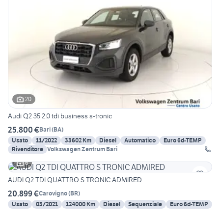
20
Audi Q2 35 2.0 tdi business s-tronic
25.800 €
Bari
(
BA
)
Usato
11/2022
33602 Km
Diesel
Automatico
Euro 6d-TEMP
Rivenditore
Volkswagen Zentrum Bari
6
AUDI Q2 TDI QUATTRO S TRONIC ADMIRED
20.899 €
Carovigno
(
BR
)
Usato
03/2021
124000 Km
Diesel
Sequenziale
Euro 6d-TEMP