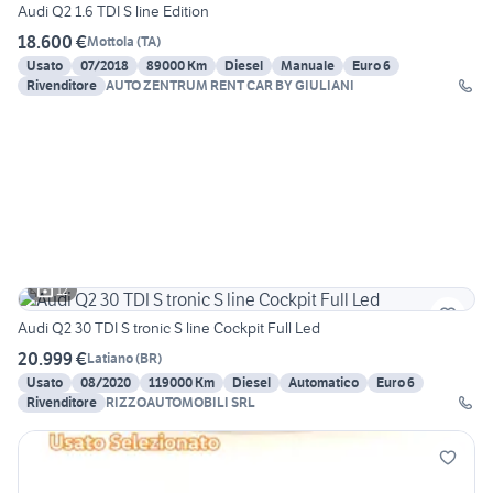
Audi Q2 1.6 TDI S line Edition
18.600 €
Mottola
(
TA
)
Usato
07/2018
89000 Km
Diesel
Manuale
Euro 6
Rivenditore
AUTO ZENTRUM RENT CAR BY GIULIANI
12
Audi Q2 30 TDI S tronic S line Cockpit Full Led
20.999 €
Latiano
(
BR
)
Usato
08/2020
119000 Km
Diesel
Automatico
Euro 6
Rivenditore
RIZZOAUTOMOBILI SRL