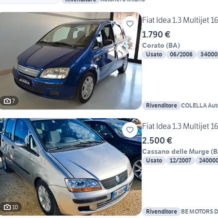
Fiat Idea 1.3 Multijet
1.790 €
Corato
(
BA
)
Usato
06/2006
34000
7
Rivenditore
COLELLA Autov
Fiat Idea 1.3 Multijet 
2.500 €
Cassano delle Murge
(
B
Usato
12/2007
24000
10
Rivenditore
BE MOTORS 