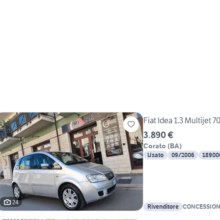
WALTER
Fiat Idea 1.3 Multije
3.890 €
Corato
(
BA
)
Usato
09/2006
18900
24
Rivenditore
CONCESSIONA
Vito Petrone