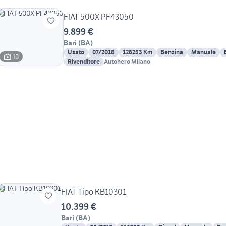
FIAT 500X PF43050
9.899 €
Bari
(
BA
)
Usato
07/2018
126253 Km
Benzina
Manuale
10
Rivenditore
Autohero Milano
FIAT Tipo KB10301
10.399 €
Bari
(
BA
)