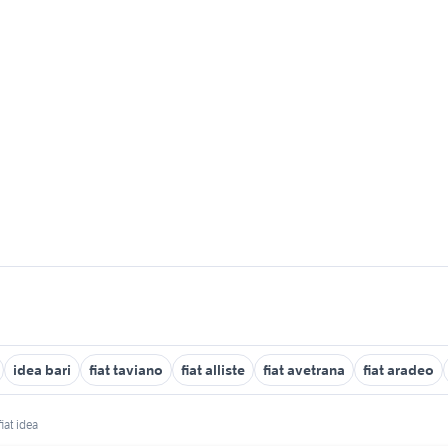
idea bari
fiat taviano
fiat alliste
fiat avetrana
fiat aradeo
fiat idea