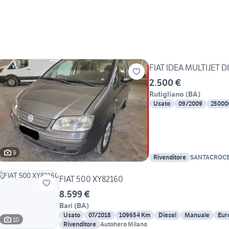
FIAT IDEA MULTIJET 
2.500 €
Rutigliano
(
BA
)
Usato
09/2009
25000
9
Rivenditore
SANTACROC
FIAT 500 XY82160
8.599 €
Bari
(
BA
)
Usato
07/2018
109654 Km
Diesel
Manuale
Eur
10
Rivenditore
Autohero Milano