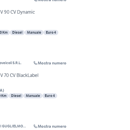
 16V 90 CV Dynamic
0 Km
Diesel
Manuale
Euro 4
Mostra numero
eicoli S.R.L.
16V 70 CV BlackLabel
A
)
0 Km
Diesel
Manuale
Euro 4
Mostra numero
DI GUGLIELMO