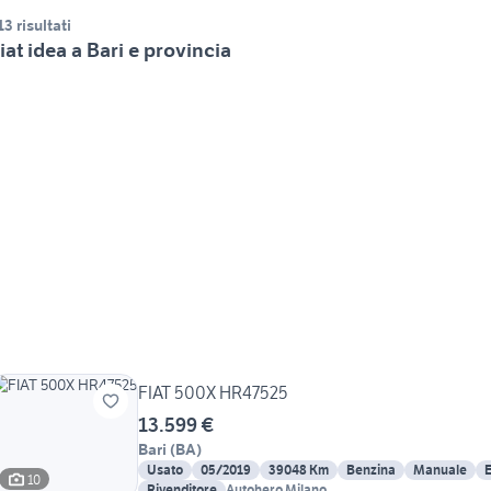
13 risultati
iat idea a Bari e provincia
FIAT 500X HR47525
13.599 €
Bari
(
BA
)
Usato
05/2019
39048 Km
Benzina
Manuale
E
10
Rivenditore
Autohero Milano