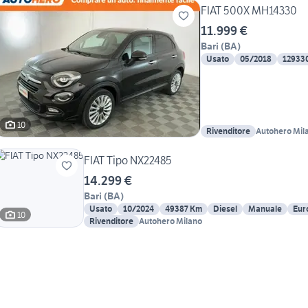
FIAT 500X MH14330
11.999 €
Bari
(
BA
)
Usato
05/2018
12933
10
Rivenditore
Autohero Mil
FIAT Tipo NX22485
14.299 €
Bari
(
BA
)
Usato
10/2024
49387 Km
Diesel
Manuale
Eur
10
Rivenditore
Autohero Milano