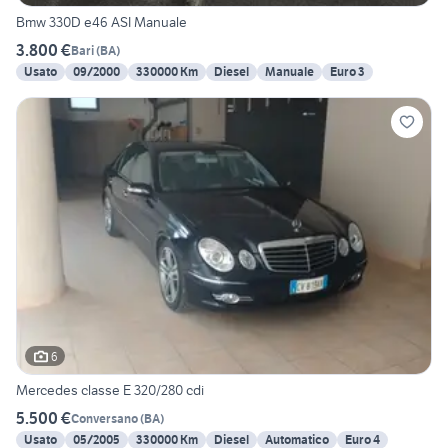
Bmw 330D e46 ASI Manuale
3.800 €
Bari
(
BA
)
Usato
09/2000
330000 Km
Diesel
Manuale
Euro 3
6
Mercedes classe E 320/280 cdi
5.500 €
Conversano
(
BA
)
Usato
05/2005
330000 Km
Diesel
Automatico
Euro 4