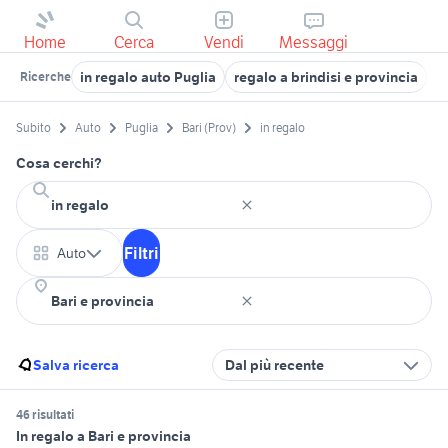
Home
Cerca
Vendi
Messaggi
in regalo auto Puglia
regalo a brindisi e provincia
r
Ricerche
Subito
Auto
Puglia
Bari (Prov)
in regalo
Cosa cerchi?
Filtri
Auto
Salva ricerca
Dal più recente
46 risultati
In regalo a Bari e provincia