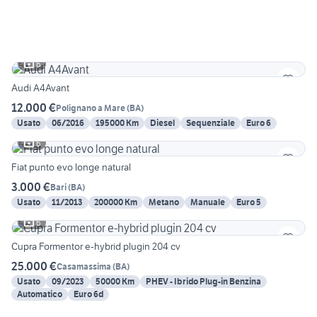
6
Audi A4Avant
12.000 €
Polignano a Mare
(
BA
)
Usato
06/2016
195000 Km
Diesel
Sequenziale
Euro 6
6
Fiat punto evo longe natural
3.000 €
Bari
(
BA
)
Usato
11/2013
200000 Km
Metano
Manuale
Euro 5
6
Cupra Formentor e-hybrid plugin 204 cv
25.000 €
Casamassima
(
BA
)
Usato
09/2023
50000 Km
PHEV - Ibrido Plug-in Benzina
Automatico
Euro 6d