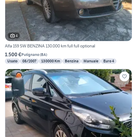
4
Alfa 159 SW BENZINA 130.000 km full full optional
1.500 €
Putignano
(
BA
)
Usato
08/2007
130000 Km
Benzina
Manuale
Euro 4