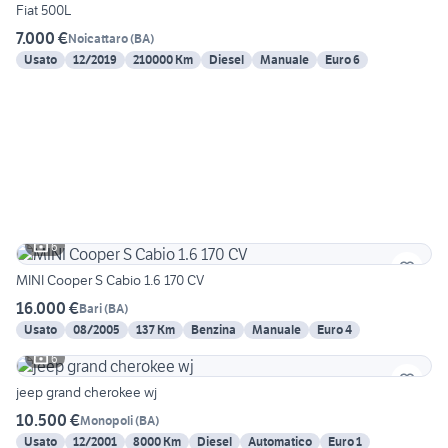
Fiat 500L
7.000 €
Noicattaro
(
BA
)
Usato
12/2019
210000 Km
Diesel
Manuale
Euro 6
6
MINI Cooper S Cabio 1.6 170 CV
16.000 €
Bari
(
BA
)
Usato
08/2005
137 Km
Benzina
Manuale
Euro 4
6
jeep grand cherokee wj
10.500 €
Monopoli
(
BA
)
Usato
12/2001
8000 Km
Diesel
Automatico
Euro 1