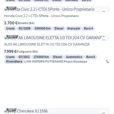
6
Honda Civic 2.2 i-CTDi 5Porte - Unico Proprietario
3.700 €
Binetto
(
BA
)
Usato
03/2009
359000 Km
Diesel
Manuale
Euro 4
30
AUDI A6 LIMOUSINE ELETTA 3.0 TDI 204 CV GARANZIA
7.999 €
Putignano
(
BA
)
Usato
07/2012
273000 Km
Diesel
Automatico
Euro 5
Rivenditore
LINK MOTORS PUTIGNANO Pesce Giuseppe
5