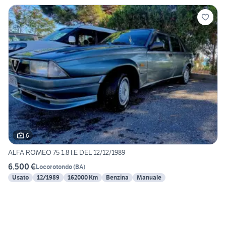
6
ALFA ROMEO 75 1.8 I.E DEL 12/12/1989
6.500 €
Locorotondo
(
BA
)
Usato
12/1989
162000 Km
Benzina
Manuale