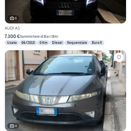
6
AUDI A3
7.300 €
Sammichele di Bari
(
BA
)
Usato
06/2010
0 Km
Diesel
Sequenziale
Euro 5
4