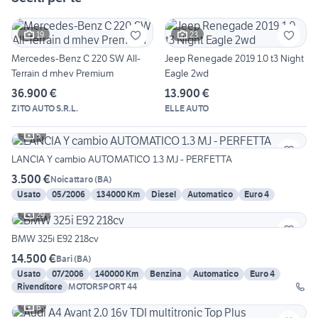
19
23
Mercedes-Benz C 220 SW All-
Jeep Renegade 2019 1.0 t3 Night
Terrain d mhev Premium
Eagle 2wd
36.900 €
13.900 €
ZITO AUTO S.R.L.
ELLE AUTO
5
LANCIA Y cambio AUTOMATICO 1.3 MJ - PERFETTA
3.500 €
Noicattaro
(
BA
)
Usato
05/2006
134000 Km
Diesel
Automatico
Euro 4
29
BMW 325i E92 218cv
14.500 €
Bari
(
BA
)
Usato
07/2006
140000 Km
Benzina
Automatico
Euro 4
Rivenditore
MOTORSPORT 44
6