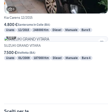
6
Kia Carens 12/2015
4.800 €
Santeramo in Colle
(
BA
)
Usato
12/2015
248000 Km
Diesel
Manuale
Euro 5
6
SUZUKI GRAND VITARA
7.500 €
Molfetta
(
BA
)
Usato
01/2009
187000 Km
Diesel
Manuale
Euro 4
Scelti per te