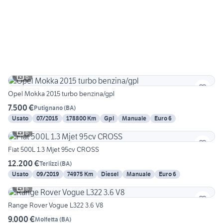
6
Opel Mokka 2015 turbo benzina/gpl
7.500 €
Putignano
(
BA
)
Usato
07/2015
178800 Km
Gpl
Manuale
Euro 6
6
Fiat 500L 1.3 Mjet 95cv CROSS
12.200 €
Terlizzi
(
BA
)
Usato
09/2019
74975 Km
Diesel
Manuale
Euro 6
6
Range Rover Vogue L322 3.6 V8
9.000 €
Molfetta
(
BA
)