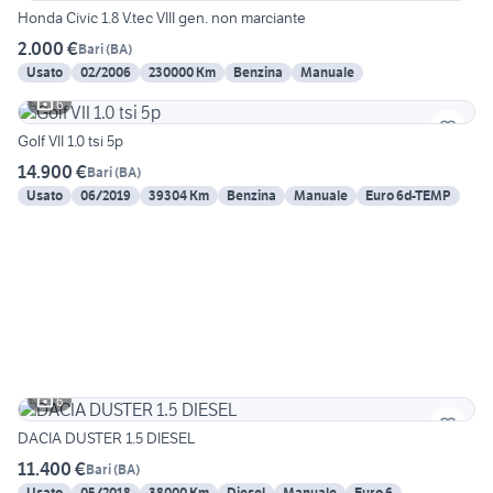
Honda Civic 1.8 V.tec VIII gen. non marciante
2.000 €
Bari
(
BA
)
Usato
02/2006
230000 Km
Benzina
Manuale
6
Golf VII 1.0 tsi 5p
14.900 €
Bari
(
BA
)
Usato
06/2019
39304 Km
Benzina
Manuale
Euro 6d-TEMP
6
DACIA DUSTER 1.5 DIESEL
11.400 €
Bari
(
BA
)
Usato
05/2018
38000 Km
Diesel
Manuale
Euro 6