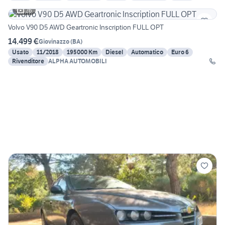
26
Volvo V90 D5 AWD Geartronic Inscription FULL OPT
14.499 €
Giovinazzo
(
BA
)
Usato
11/2018
195000 Km
Diesel
Automatico
Euro 6
Rivenditore
ALPHA AUTOMOBILI