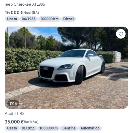
jeep Cherokee XJ 1986
16.000 €
Noci
(
BA
)
Usato
04/1986
200000 Km
Diesel
6
Audi TT RS
35.000 €
Bari
(
BA
)
Usato
01/2011
100000 Km
Benzina
Automatico