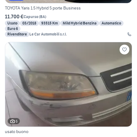
TOYOTA Yaris 1.5 Hybrid 5 porte Business
11.700 €
Capurso
(
BA
)
Usato
03/2018
93515 Km
Mild Hybrid Benzina
Automatico
Euro 6
Rivenditore
Le Car Automobili s.r.l.
6
usato buono