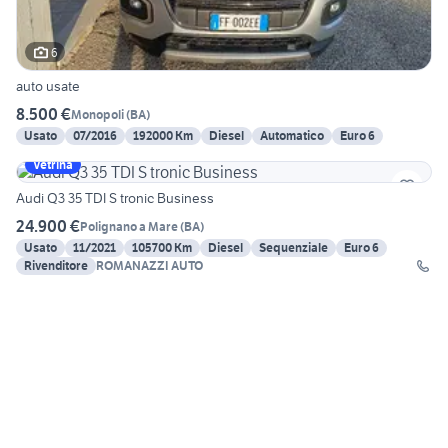
6
auto usate
8.500 €
Monopoli
(
BA
)
Usato
07/2016
192000 Km
Diesel
Automatico
Euro 6
Vetrina
Audi Q3 35 TDI S tronic Business
24.900 €
Polignano a Mare
(
BA
)
Usato
11/2021
105700 Km
Diesel
Sequenziale
Euro 6
Rivenditore
ROMANAZZI AUTO