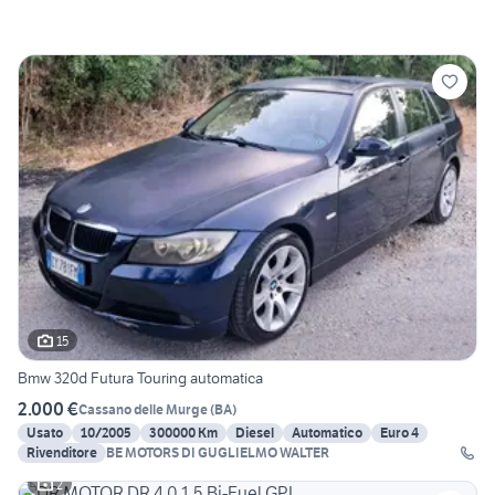
15
Bmw 320d Futura Touring automatica
2.000 €
Cassano delle Murge
(
BA
)
Usato
10/2005
300000 Km
Diesel
Automatico
Euro 4
Rivenditore
BE MOTORS DI GUGLIELMO WALTER
2