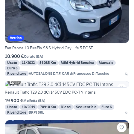
Vetrina
Fiat Panda 1.0 FireFly S&S Hybrid City Life 5 POST
10.900 €
Corato
(
BA
)
Usato
11/2022
56085 Km
Mild Hybrid Benzina
Manuale
Euro 6
Rivenditore
AUTOSALONE D.T.F. CAR di Francesco Di Tacchio
15
Renault Trafic T29 2.0 dCi 145CV EDC PC-TN Intens
19.900 €
Molfetta
(
BA
)
Usato
10/2019
70910 Km
Diesel
Sequenziale
Euro 6
Rivenditore
BRPI SRL