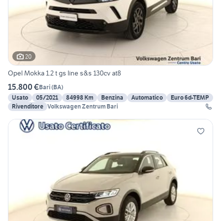
20
Opel Mokka 1.2 t gs line s&s 130cv at8
15.800 €
Bari
(
BA
)
Usato
05/2021
84998 Km
Benzina
Automatico
Euro 6d-TEMP
Rivenditore
Volkswagen Zentrum Bari