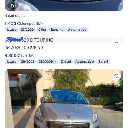
5
Smart usata
1.400 €
Monopoli
(
BA
)
Usato
07/2000
0 Km
Benzina
Automatico
Vetrina
BMW 520 D TOURING
3.800 €
Bari
(
BA
)
Usato
06/2008
260000 Km
Diesel
Automatico
Euro 5