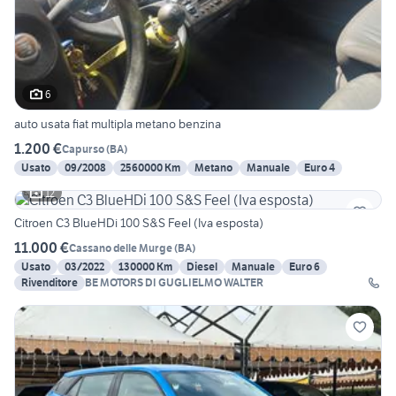
6
auto usata fiat multipla metano benzina
1.200 €
Capurso
(
BA
)
Usato
09/2008
2560000 Km
Metano
Manuale
Euro 4
12
Citroen C3 BlueHDi 100 S&S Feel (Iva esposta)
11.000 €
Cassano delle Murge
(
BA
)
Usato
03/2022
130000 Km
Diesel
Manuale
Euro 6
Rivenditore
BE MOTORS DI GUGLIELMO WALTER