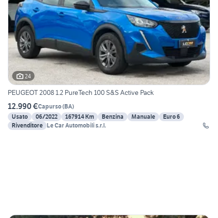
24
PEUGEOT 2008 1.2 PureTech 100 S&S Active Pack
12.990 €
Capurso
(
BA
)
Usato
06/2022
167914 Km
Benzina
Manuale
Euro 6
Rivenditore
Le Car Automobili s.r.l.