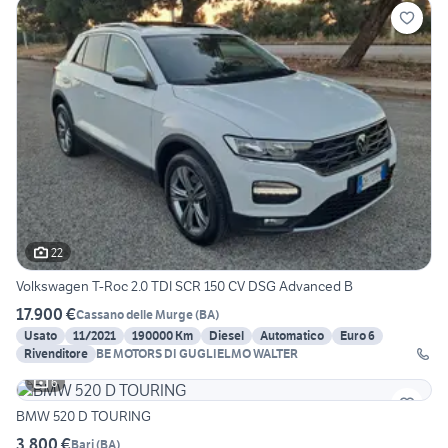
22
Volkswagen T-Roc 2.0 TDI SCR 150 CV DSG Advanced B
17.900 €
Cassano delle Murge
(
BA
)
Usato
11/2021
190000 Km
Diesel
Automatico
Euro 6
Rivenditore
BE MOTORS DI GUGLIELMO WALTER
6
BMW 520 D TOURING
3.800 €
Bari
(
BA
)