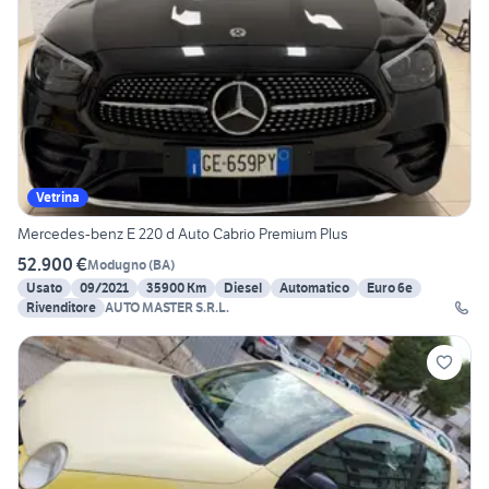
Vetrina
Mercedes-benz E 220 d Auto Cabrio Premium Plus
52.900 €
Modugno
(
BA
)
Usato
09/2021
35900 Km
Diesel
Automatico
Euro 6e
Rivenditore
AUTO MASTER S.R.L.