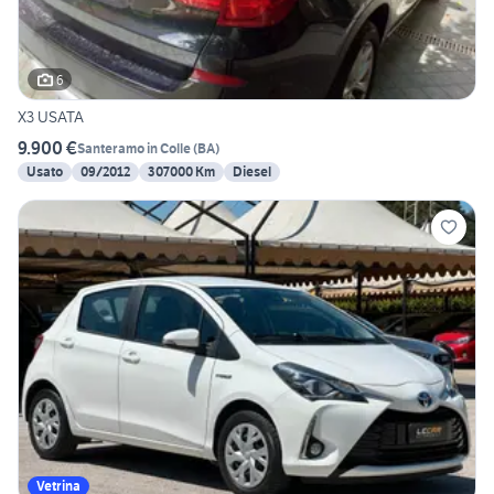
6
X3 USATA
9.900 €
Santeramo in Colle
(
BA
)
Usato
09/2012
307000 Km
Diesel
Vetrina