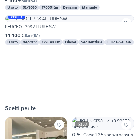
5.100 €
Bari
(
BA
)
Usato
01/2010
77000 Km
Benzina
Manuale
Vetrina
PEUGEOT 308 ALLURE SW
14.400 €
Bari
(
BA
)
Usato
09/2022
129548 Km
Diesel
Sequenziale
Euro 6d-TEMP
Scelti per te
30
OPEL Corsa 1.2 5p senza nessun