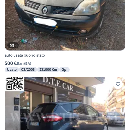
4
auto usata buono stato
500 €
Bari
(
BA
)
Usato
03/2003
231000 Km
Gpl