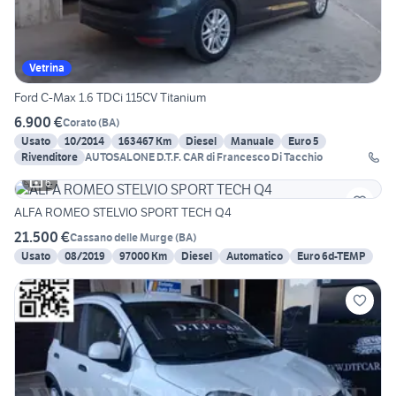
Vetrina
Ford C-Max 1.6 TDCi 115CV Titanium
6.900 €
Corato
(
BA
)
Usato
10/2014
163467 Km
Diesel
Manuale
Euro 5
Rivenditore
AUTOSALONE D.T.F. CAR di Francesco Di Tacchio
6
ALFA ROMEO STELVIO SPORT TECH Q4
21.500 €
Cassano delle Murge
(
BA
)
Usato
08/2019
97000 Km
Diesel
Automatico
Euro 6d-TEMP