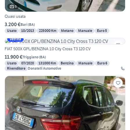
6
Quasi usata
3.200 €
Bari
(
BA
)
Usato
10/2013
225000 Km
Metano
Manuale
Euro 5
Vetrina
FIAT 500X GPL/BENZINA 1.0 City Cross T3 120 CV
11.900 €
Triggiano
(
BA
)
Usato
07/2020
131000 Km
Benzina
Manuale
Euro 6
Rivenditore
Donatelli Automotive