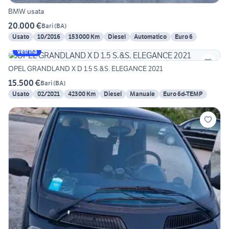
BMW usata
20.000 €
Bari
(
BA
)
Usato
10/2016
153000 Km
Diesel
Automatico
Euro 6
Vetrina
OPEL GRANDLAND X D 1.5 S.&S. ELEGANCE 2021
15.500 €
Bari
(
BA
)
Usato
02/2021
42300 Km
Diesel
Manuale
Euro 6d-TEMP