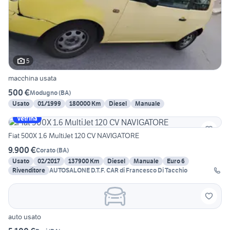
5
macchina usata
500 €
Modugno
(
BA
)
Usato
01/1999
180000 Km
Diesel
Manuale
Vetrina
Fiat 500X 1.6 MultiJet 120 CV NAVIGATORE
9.900 €
Corato
(
BA
)
Usato
02/2017
137900 Km
Diesel
Manuale
Euro 6
Rivenditore
AUTOSALONE D.T.F. CAR di Francesco Di Tacchio
auto usato