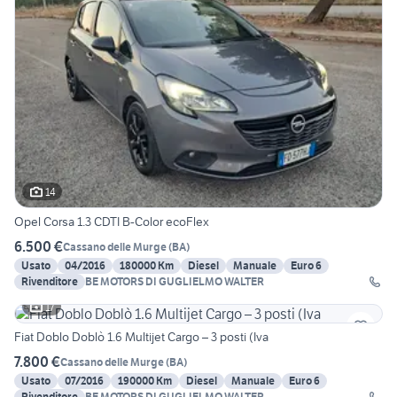
14
Opel Corsa 1.3 CDTI B-Color ecoFlex
6.500 €
Cassano delle Murge
(
BA
)
Usato
04/2016
180000 Km
Diesel
Manuale
Euro 6
Rivenditore
BE MOTORS DI GUGLIELMO WALTER
17
Fiat Doblo Doblò 1.6 Multijet Cargo – 3 posti (Iva
7.800 €
Cassano delle Murge
(
BA
)
Usato
07/2016
190000 Km
Diesel
Manuale
Euro 6
Rivenditore
BE MOTORS DI GUGLIELMO WALTER