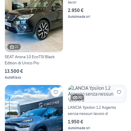
lavor
2.950 €
Autoimade srl
22
SEAT Arona 1.0 EcoTSI Black
Edition di Unico Pro
13.500 €
AutoKlass
30
LANCIA Ypsilon 1.2 Argento
senza nessun lavoro d
1.950 €
Autoimade srl