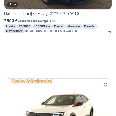
16
Fiat Fiorino 1.3 mtj 95cv cargo 31/12/2020 (IVA ES
7.500 €
Cassano delle Murge
(
BA
)
Usato
12/2020
110000 Km
Diesel
Manuale
Euro 6d
Rivenditore
BE MOTORS DI GUGLIELMO WALTER