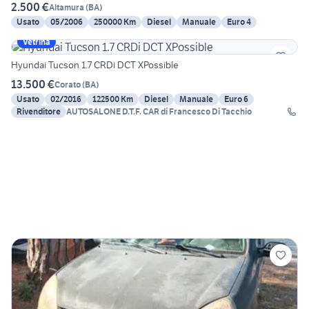
2.500 €
Altamura
(
BA
)
Usato
05/2006
250000 Km
Diesel
Manuale
Euro 4
Vetrina
Hyundai Tucson 1.7 CRDi DCT XPossible
13.500 €
Corato
(
BA
)
Usato
02/2016
122500 Km
Diesel
Manuale
Euro 6
Rivenditore
AUTOSALONE D.T.F. CAR di Francesco Di Tacchio