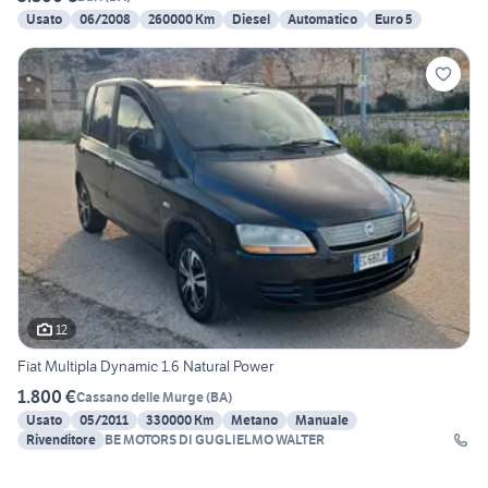
Usato
06/2008
260000 Km
Diesel
Automatico
Euro 5
12
Fiat Multipla Dynamic 1.6 Natural Power
1.800 €
Cassano delle Murge
(
BA
)
Usato
05/2011
330000 Km
Metano
Manuale
Rivenditore
BE MOTORS DI GUGLIELMO WALTER