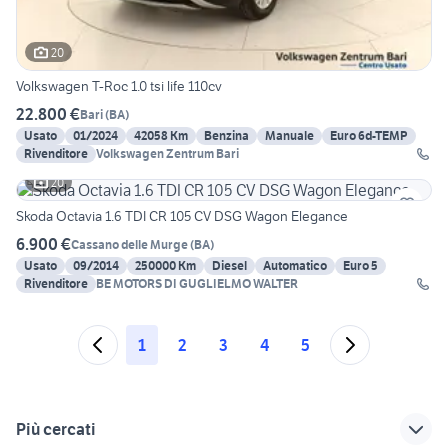
20
Volkswagen T-Roc 1.0 tsi life 110cv
22.800 €
Bari
(
BA
)
Usato
01/2024
42058 Km
Benzina
Manuale
Euro 6d-TEMP
Rivenditore
Volkswagen Zentrum Bari
20
Skoda Octavia 1.6 TDI CR 105 CV DSG Wagon Elegance
6.900 €
Cassano delle Murge
(
BA
)
Usato
09/2014
250000 Km
Diesel
Automatico
Euro 5
Rivenditore
BE MOTORS DI GUGLIELMO WALTER
1
2
3
4
5
Più cercati