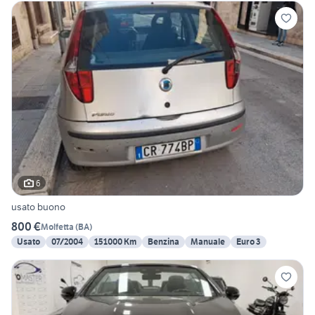
6
usato buono
800 €
Molfetta
(
BA
)
Usato
07/2004
151000 Km
Benzina
Manuale
Euro 3