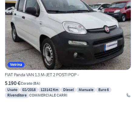
Vetrina
FIAT Panda VAN 1.3 M-JET 2 POSTI POP -
5.190 €
Corato
(
BA
)
Usato
02/2018
123142 Km
Diesel
Manuale
Euro 6
Rivenditore
COMMERCIALE CARRI