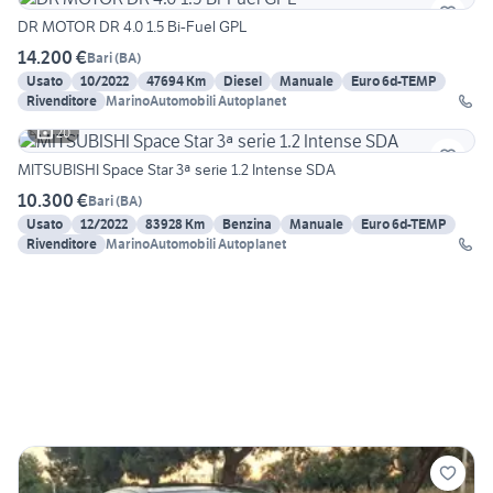
DR MOTOR DR 4.0 1.5 Bi-Fuel GPL
14.200 €
Bari
(
BA
)
Usato
10/2022
47694 Km
Diesel
Manuale
Euro 6d-TEMP
Rivenditore
MarinoAutomobili Autoplanet
20
MITSUBISHI Space Star 3ª serie 1.2 Intense SDA
10.300 €
Bari
(
BA
)
Usato
12/2022
83928 Km
Benzina
Manuale
Euro 6d-TEMP
Rivenditore
MarinoAutomobili Autoplanet