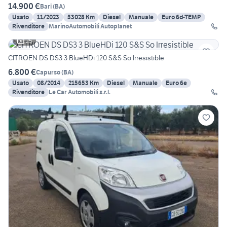
14.900 €
Bari
(
BA
)
Usato
11/2023
53028 Km
Diesel
Manuale
Euro 6d-TEMP
Rivenditore
MarinoAutomobili Autoplanet
25
CITROEN DS DS3 3 BlueHDi 120 S&S So Irresistible
6.800 €
Capurso
(
BA
)
Usato
08/2014
215653 Km
Diesel
Manuale
Euro 6e
Rivenditore
Le Car Automobili s.r.l.