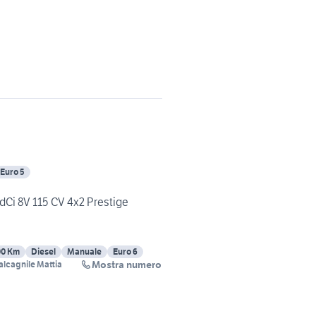
Euro 5
 dCi 8V 115 CV 4x2 Prestige
00 Km
Diesel
Manuale
Euro 6
Mostra numero
alcagnile Mattia