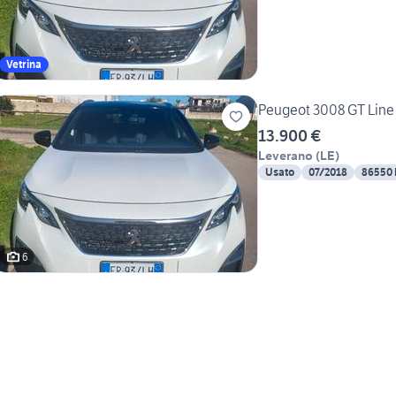
Vetrina
13.900 €
Leverano
(
LE
)
Usato
07/2018
86550
6