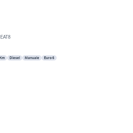
Peugeot 3008 GT Line EAT8
 Km
Diesel
Manuale
Euro 6