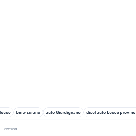
 lecce
bmw surano
auto Giurdignano
disel auto Lecce provinc
Leverano