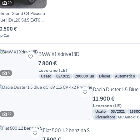
29
itroen Grand C4 Picasso
lueHDi 120 S&S EAT6
hin
0.500 €
ip Car
BMW X1 Xdrive18D
7.800 €
Leverano
(
LE
)
5
Usato
02/2011
200000 Km
Diesel
Automatico
Dacia Duster 1.5 Blue
11.900 €
Leverano
(
LE
)
Usato
03/2021
1530
22
Rivenditore
MC Auto di C
Fiat 500 1.2 benzina S
7.900 €