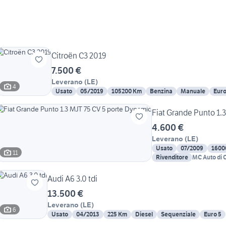
Citroën C3 2019
7.500 €
Leverano
(
LE
)
4
Usato
05/2019
105200 Km
Benzina
Manuale
Eur
Fiat Grande Punto 1.
4.600 €
Leverano
(
LE
)
Usato
07/2009
1600
11
Rivenditore
MC Auto di 
Audi A6 3.0 tdi
13.500 €
Leverano
(
LE
)
6
Usato
04/2013
225 Km
Diesel
Sequenziale
Euro 5