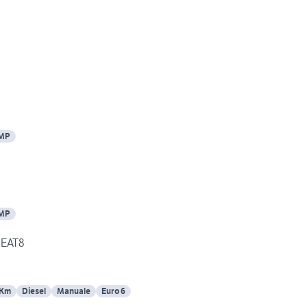
EMP
EMP
Peugeot 3008 GT Line EAT8
 Km
Diesel
Manuale
Euro 6