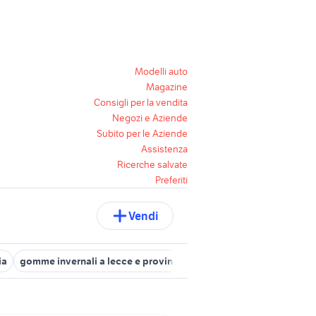
Modelli auto
Magazine
Consigli per la vendita
Negozi e Aziende
Subito per le Aziende
Assistenza
Ricerche salvate
Preferiti
Vendi
ia
gomme invernali a lecce e provincia
audi maglie
toyota ma