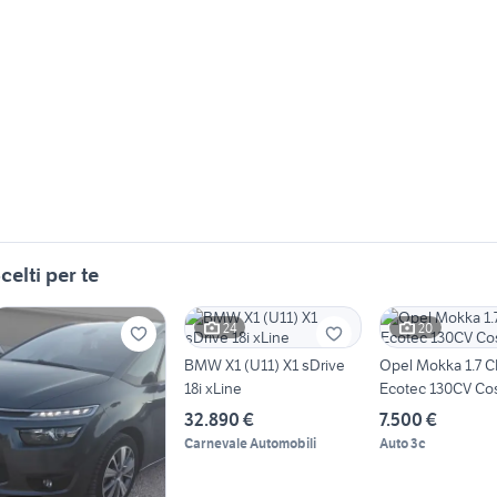
celti per te
24
20
BMW X1 (U11) X1 sDrive
Opel Mokka 1.7 C
18i xLine
Ecotec 130CV C
32.890 €
7.500 €
Carnevale Automobili
Auto 3c