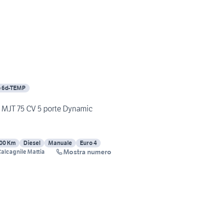
o 6d-TEMP
3 MJT 75 CV 5 porte Dynamic
00 Km
Diesel
Manuale
Euro 4
Mostra numero
Calcagnile Mattia