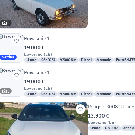
6
Bmw serie 1
19.000 €
Leverano
(
LE
)
Vetrina
Usato
06/2023
92000 Km
Diesel
Manuale
Euro 6d-T
Bmw serie 1
19.000 €
Leverano
(
LE
)
6
Usato
06/2023
92000 Km
Diesel
Manuale
Euro 6d-T
13.900 €
Leverano
(
LE
)
Usato
07/2018
86550