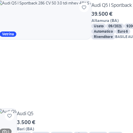
Audi Q5 I Sportback 
39.500 €
Altamura
(
BA
)
Usato
09/2021
920
Automatico
Euro 6
Vetrina
Rivenditore
BASILE AU
Audi Q5
3.500 €
Bari
(
BA
)
6