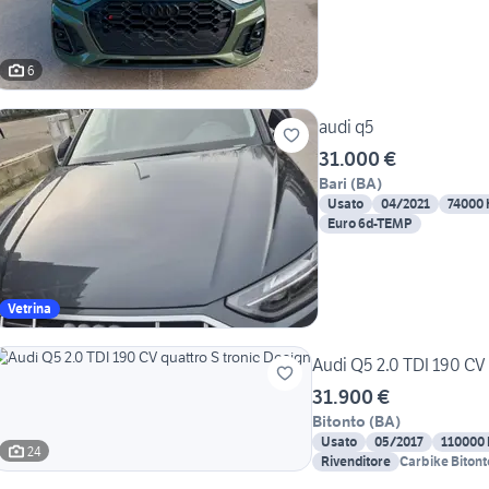
6
audi q5
31.000 €
Bari
(
BA
)
Usato
04/2021
74000
Euro 6d-TEMP
Vetrina
Audi Q5 2.0 TDI 190 CV 
31.900 €
Bitonto
(
BA
)
Usato
05/2017
110000
24
Rivenditore
Carbike Bitont