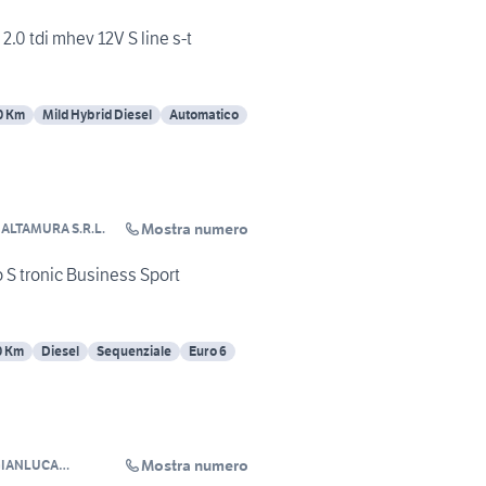
2.0 tdi mhev 12V S line s-t
0 Km
Mild Hybrid Diesel
Automatico
Mostra numero
 ALTAMURA S.R.L.
o S tronic Business Sport
0 Km
Diesel
Sequenziale
Euro 6
Mostra numero
GIANLUCA