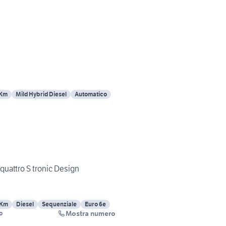
 Km
Mild Hybrid Diesel
Automatico
quattro S tronic Design
 Km
Diesel
Sequenziale
Euro 6e
Mostra numero
o