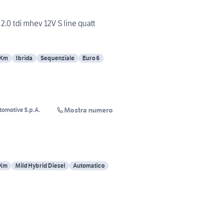
.0 tdi mhev 12V S line quatt
 Km
Ibrida
Sequenziale
Euro 6
Mostra numero
tomotive S.p.A.
 Km
Mild Hybrid Diesel
Automatico