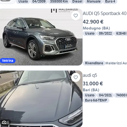
Usato
04/2009
358000 Km
Diesel
Manuale
Euro 4
AUDI Q5 Sportback 40 2
42.900 €
Modugno
(
BA
)
Usato
09/2022
62848
Vetrina
Rivenditore
Maldarizzi Au
audi q5
31.000 €
Bari
(
BA
)
Usato
04/2021
74000
Euro 6d-TEMP
6