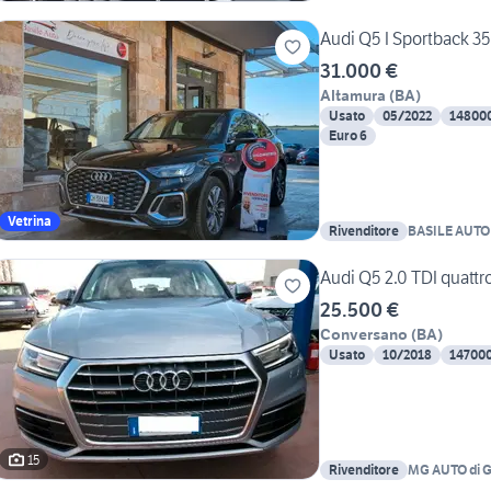
Audi Q5 I Sportback 35 
31.000 €
Altamura
(
BA
)
Usato
05/2022
14800
Euro 6
Vetrina
Rivenditore
BASILE AUTO
Audi Q5 2.0 TDI quattr
25.500 €
Conversano
(
BA
)
Usato
10/2018
14700
15
Rivenditore
MG AUTO di 
MEZZAPESA