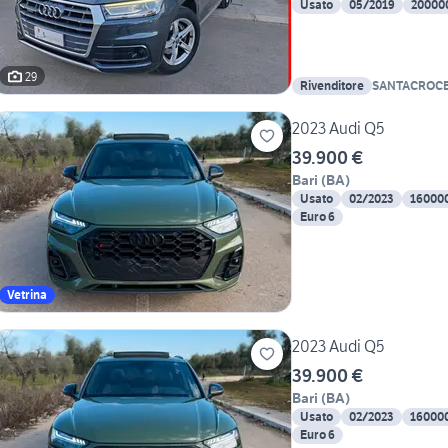
Usato
05/2019
20000
29
Rivenditore
SANTACROC
2023 Audi Q5
39.900 €
Bari
(
BA
)
Usato
02/2023
16000
Euro 6
Vetrina
2023 Audi Q5
39.900 €
Bari
(
BA
)
Usato
02/2023
16000
Euro 6