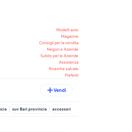
Modelli auto
Magazine
Consigli per la vendita
Negozi e Aziende
Subito per le Aziende
Assistenza
Ricerche salvate
Preferiti
Vendi
ncia
suv Bari provincia
accessori auto Terlizzi
ford Bari
audi