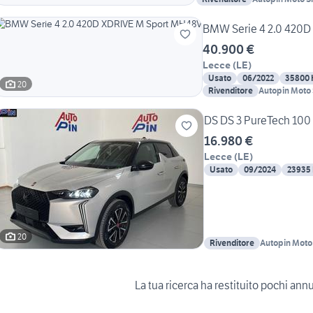
BMW Serie 4 2.0 420D
40.900 €
Lecce
(
LE
)
Usato
06/2022
35800
20
Rivenditore
Autopin Moto 
DS DS 3 PureTech 100 
16.980 €
Lecce
(
LE
)
Usato
09/2024
23935
20
Rivenditore
Autopin Moto 
La tua ricerca ha restituito pochi ann