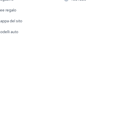
Attrezzature di lavoro
Telefonia
Abbigli
dee regalo
Accesso
e altro
appa del sito
Tutto per
odelli auto