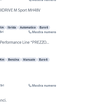
 XDRIVE M Sport MH48V
 Km
Ibrida
Automatico
Euro 6
Mostra numero
Srl
Performance Line *PREZZO...
 Km
Benzina
Manuale
Euro 6
Mostra numero
Srl
unci.