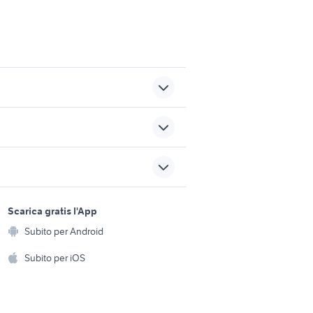
provincia
bmw drift
3008 usata
audi a1 usata piemonte
sports e hobby
a
Scarica gratis l'App
Animali
Subito per Android
ento e
Accessori per animali
hi
Subito per iOS
Musica e Film
omestici
Libri e Riviste
e Fai da te