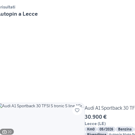
 risultati
utopin a Lecce
Audi A1 Sportback 30 TFSI
30.900 €
Lecce
(
LE
)
Km0
05/2026
Benzina
20
Rivenditore
Autopin Moto Sr