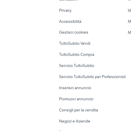
Nautica
Garage e box
Privacy
I
Caravan e Camper
Loft, mansarde 
Accessibilità
M
Veicoli commerciali
Case vacanza
Gestisci cookies
M
Uffici e Locali
TuttoSubito Vendi
commerciali
TuttoSubito Compra
Servizio TuttoSubito
Servizio TuttoSubito per Professionisti
Inserisci annuncio
Promuovi annuncio
Consigli per la vendita
Negozi e Aziende