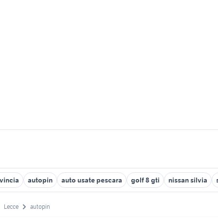
vincia
autopin
auto usate pescara
golf 8 gti
nissan silvia
Lecce
autopin