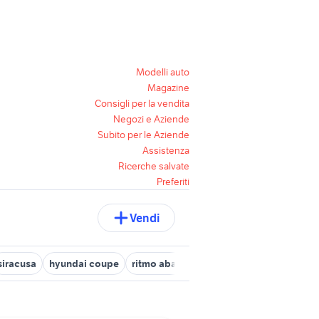
Modelli auto
Magazine
Consigli per la vendita
Negozi e Aziende
Subito per le Aziende
Assistenza
Ricerche salvate
Preferiti
Vendi
siracusa
hyundai coupe
ritmo abarth 130 tc
auto usate imola