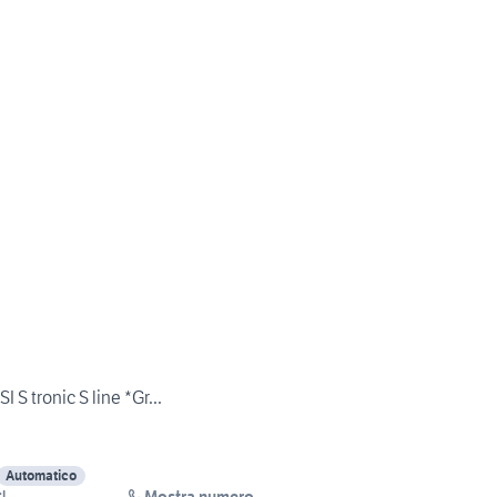
 S tronic S line *Gr...
Automatico
Mostra numero
l