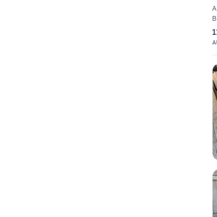
A
B
1
A