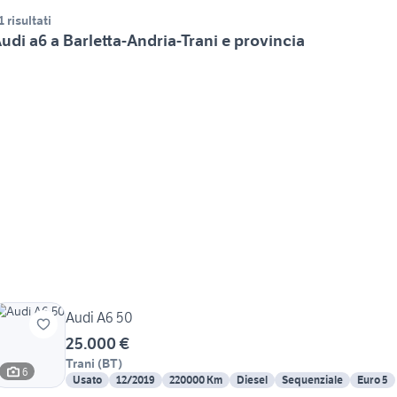
1 risultati
udi a6 a Barletta-Andria-Trani e provincia
Audi A6 50
25.000 €
Trani
(
BT
)
6
Usato
12/2019
220000 Km
Diesel
Sequenziale
Euro 5