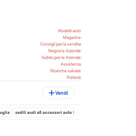
Modelli auto
Magazine
Consigli per la vendita
Negozi e Aziende
Subito per le Aziende
Assistenza
Ricerche salvate
Preferiti
Vendi
uglia
sedili audi a6 accessori auto Puglia
audi a6 Puglia
audi 