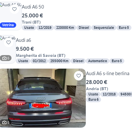
Audi A6 50
25.000 €
Trani
(
BT
)
Vetrina
Usato
12/2019
220000 Km
Diesel
Sequenziale
Euro 5
Audi a6
9.500 €
Margherita di Savoia
(
BT
)
6
Usato
02/2012
255000 Km
Diesel
Automatico
Euro 5
Audi A6 s-line berlina
28.000 €
Andria
(
BT
)
Usato
12/2018
94500
Euro 6
6