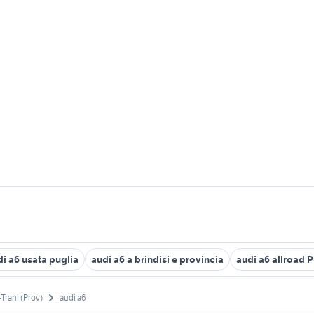
i a6 usata puglia
audi a6 a brindisi e provincia
audi a6 allroad P
-Trani (Prov)
audi a6