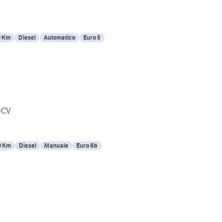
0 Km
Diesel
Automatico
Euro 5
0CV
0 Km
Diesel
Manuale
Euro 6b