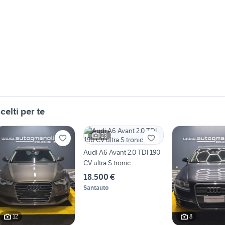
celti per te
23
Audi A6 Avant 2.0 TDI 190
CV ultra S tronic
18.500 €
Santauto
12
8