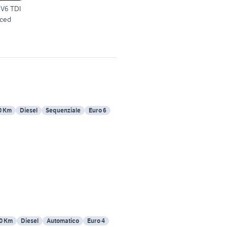
 V6 TDI
nced
0 Km
Diesel
Sequenziale
Euro 6
0 Km
Diesel
Automatico
Euro 4