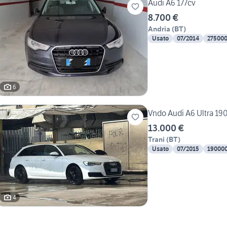
Audi A6 177cv
8.700 €
Andria
(
BT
)
Usato
07/2014
27500
6
Vndo Audi A6 Ultra 19
13.000 €
Trani
(
BT
)
Usato
07/2015
19000
4