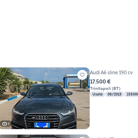
Audi A6 sline 190 cv
17.500 €
Trinitapoli
(
BT
)
Usato
06/2015
23500
6