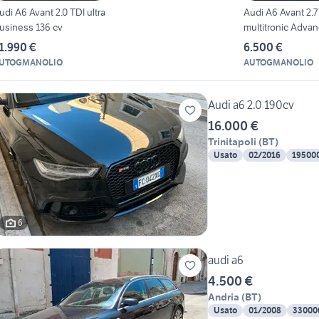
udi A6 Avant 2.0 TDI ultra
Audi A6 Avant 2.7
usiness 136 cv
multitronic Adva
1.990 €
6.500 €
UTOGMANOLIO
AUTOGMANOLIO
Audi a6 2.0 190cv
16.000 €
Trinitapoli
(
BT
)
Usato
02/2016
19500
6
audi a6
4.500 €
Andria
(
BT
)
Usato
01/2008
33000