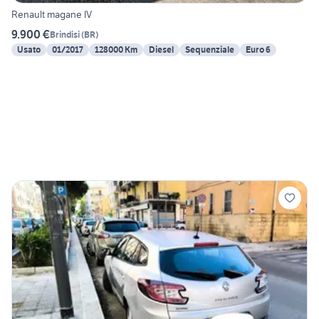
Renault magane IV
9.900 €
Brindisi
(
BR
)
Usato
01/2017
128000 Km
Diesel
Sequenziale
Euro 6