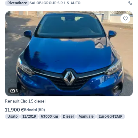
Rivenditore
SALOBI GROUP S.R.L.S. AUTO
6
Renault Clio 1.5 diesel
11.900 €
Brindisi
(
BR
)
Usato
12/2019
63000 Km
Diesel
Manuale
Euro 6d-TEMP