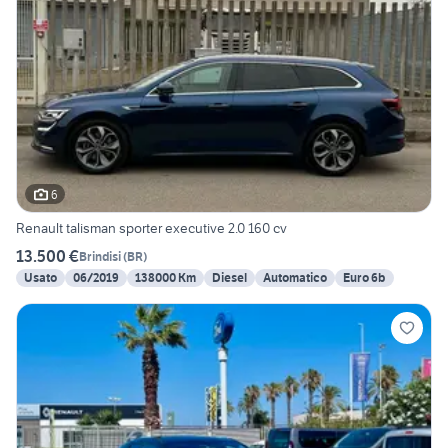
6
Renault talisman sporter executive 2.0 160 cv
13.500 €
Brindisi
(
BR
)
Usato
06/2019
138000 Km
Diesel
Automatico
Euro 6b