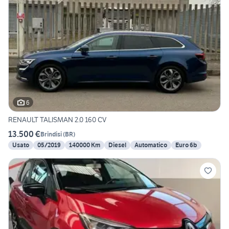
6
RENAULT TALISMAN 2.0 160 CV
13.500 €
Brindisi
(
BR
)
Usato
05/2019
140000 Km
Diesel
Automatico
Euro 6b