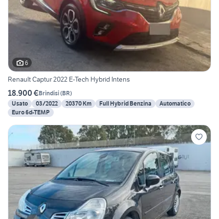
6
Renault Captur 2022 E-Tech Hybrid Intens
18.900 €
Brindisi
(
BR
)
Usato
03/2022
20370 Km
Full Hybrid Benzina
Automatico
Euro 6d-TEMP