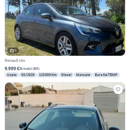
5
Renault clio
9.999 €
Brindisi
(
BR
)
Usato
03/2020
123000 Km
Diesel
Manuale
Euro 6d-TEMP