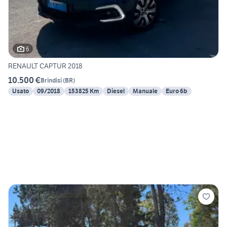
6
RENAULT CAPTUR 2018
10.500 €
Brindisi
(
BR
)
Usato
09/2018
153825 Km
Diesel
Manuale
Euro 6b