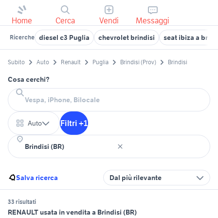
Home
Cerca
Vendi
Messaggi
diesel c3 Puglia
chevrolet brindisi
seat ibiza a brind
Ricerche
Subito
Auto
Renault
Puglia
Brindisi (Prov)
Brindisi
Cosa cerchi?
Filtri +1
Auto
Salva ricerca
Dal più rilevante
33 risultati
RENAULT usata in vendita a Brindisi (BR)