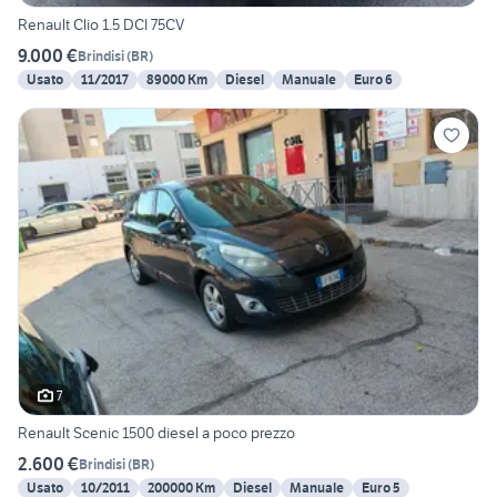
Renault Clio 1.5 DCI 75CV
9.000 €
Brindisi
(
BR
)
Usato
11/2017
89000 Km
Diesel
Manuale
Euro 6
7
Renault Scenic 1500 diesel a poco prezzo
2.600 €
Brindisi
(
BR
)
Usato
10/2011
200000 Km
Diesel
Manuale
Euro 5