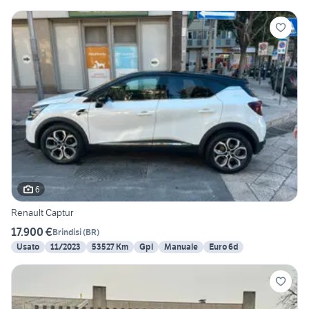
6
Renault Captur
17.900 €
Brindisi
(
BR
)
Usato
11/2023
53527 Km
Gpl
Manuale
Euro 6d