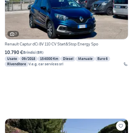
7
Renault Captur dCi 8V 110 CV Start&Stop Energy Spo
10.790 €
Brindisi
(
BR
)
Usato
09/2018
154000 Km
Diesel
Manuale
Euro 6
Rivenditore
V.e.g. car services srl