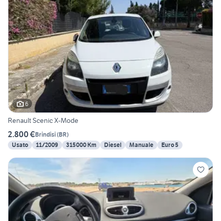
6
Renault Scenic X-Mode
2.800 €
Brindisi
(
BR
)
Usato
11/2009
315000 Km
Diesel
Manuale
Euro 5