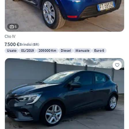
6
Clio IV
7.500 €
Brindisi
(
BR
)
Usato
01/2019
205000 Km
Diesel
Manuale
Euro 6