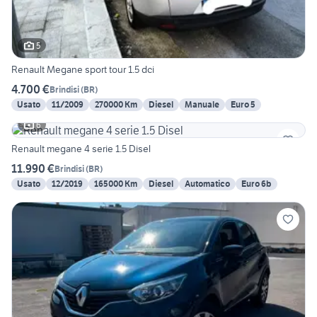
5
Renault Megane sport tour 1.5 dci
4.700 €
Brindisi
(
BR
)
Usato
11/2009
270000 Km
Diesel
Manuale
Euro 5
6
Renault megane 4 serie 1.5 Disel
11.990 €
Brindisi
(
BR
)
Usato
12/2019
165000 Km
Diesel
Automatico
Euro 6b