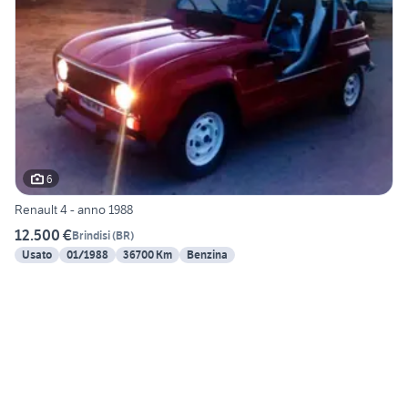
6
Renault 4 - anno 1988
12.500 €
Brindisi
(
BR
)
Usato
01/1988
36700 Km
Benzina