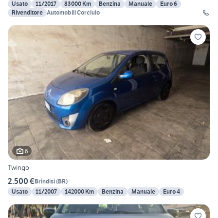
Usato
11/2017
83000 Km
Benzina
Manuale
Euro 6
Rivenditore
Automobili Corciulo
6
Twingo
2.500 €
Brindisi
(
BR
)
Usato
11/2007
142000 Km
Benzina
Manuale
Euro 4