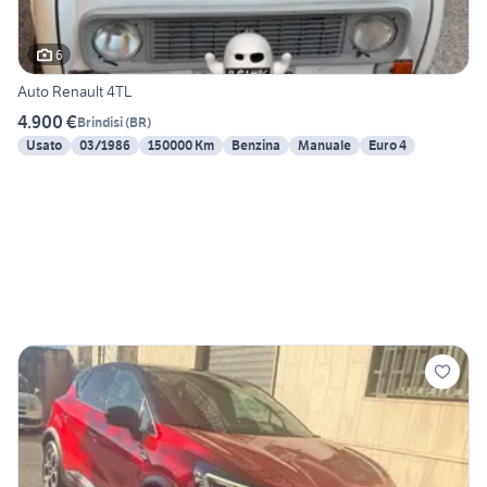
6
Auto Renault 4TL
4.900 €
Brindisi
(
BR
)
Usato
03/1986
150000 Km
Benzina
Manuale
Euro 4