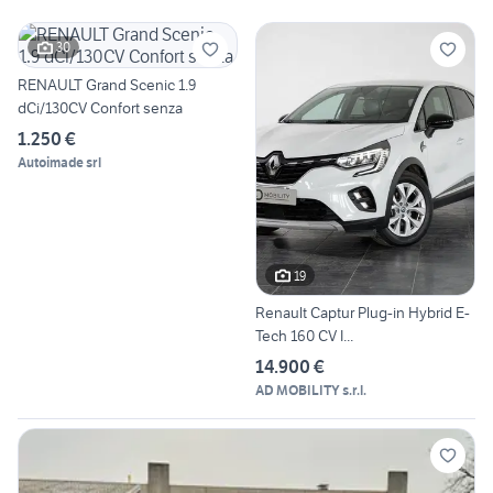
30
RENAULT Grand Scenic 1.9
dCi/130CV Confort senza
1.250 €
Autoimade srl
19
Renault Captur Plug-in Hybrid E-
Tech 160 CV I...
14.900 €
AD MOBILITY s.r.l.