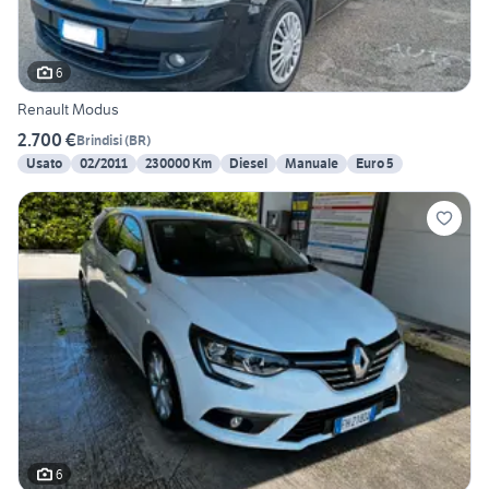
6
Renault Modus
2.700 €
Brindisi
(
BR
)
Usato
02/2011
230000 Km
Diesel
Manuale
Euro 5
6