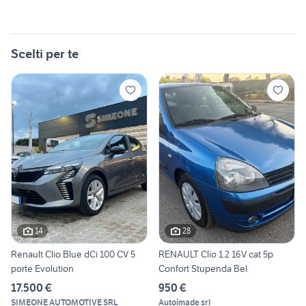
Scelti per te
14
28
Renault Clio Blue dCi 100 CV 5
RENAULT Clio 1.2 16V cat 5p
porte Evolution
Confort Stupenda Bel
17.500 €
950 €
SIMEONE AUTOMOTIVE SRL
Autoimade srl