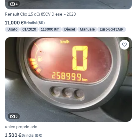
4
Renault Clio 1,5 dCi 85CV Diesel - 2020
11.000 €
Brindisi
(
BR
)
Usato
01/2020
118000 Km
Diesel
Manuale
Euro 6d-TEMP
6
unico proprietario
1.500 €
Brindisi
(
BR
)