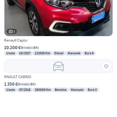
3
Renault Captur
10.200 €
Brindisi
(
BR
)
Usato
10/2017
122000 Km
Diesel
Manuale
Euro 6
RNAULT CABRIO
1.350 €
Brindisi
(
BR
)
Usato
07/2018
280000 Km
Benzina
Manuale
Euro 3